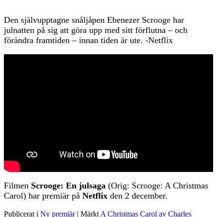
Den självupptagne snåljåpen Ebenezer Scrooge har
julnatten på sig att göra upp med sitt förflutna – och
förändra framtiden – innan tiden är ute. -Netflix
Filmen
Scrooge: En julsaga
(Orig: Scrooge: A Christmas
Carol) har premiär på
Netflix
den 2 december.
Publicerat i
Ny premiär
|
Märkt
A Christmas Carol av Charles