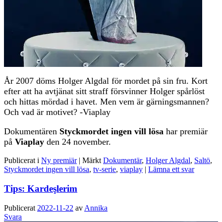
År 2007 döms Holger Algdal för mordet på sin fru. Kort
efter att ha avtjänat sitt straff försvinner Holger spårlöst
och hittas mördad i havet. Men vem är gärningsmannen?
Och vad är motivet? -Viaplay
Dokumentären
Styckmordet ingen vill lösa
har premiär
på
Viaplay
den 24 november.
Publicerat i
Ny premiär
|
Märkt
Dokumentär
,
Holger Algdal
,
Saltö
,
Styckmordet ingen vill lösa
,
tv-serie
,
viaplay
|
Lämna ett svar
Tips: Kardeşlerim
Publicerat
2022-11-22
av
Annika
Svara