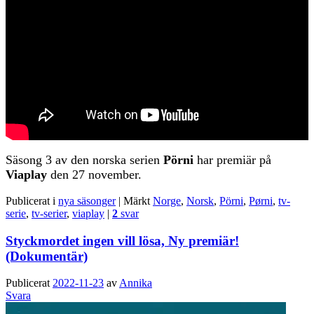
Säsong 3 av den norska serien
Pörni
har premiär på
Viaplay
den 27 november.
Publicerat i
nya säsonger
|
Märkt
Norge
,
Norsk
,
Pörni
,
Pørni
,
tv-
serie
,
tv-serier
,
viaplay
|
2
svar
Styckmordet ingen vill lösa, Ny premiär!
(Dokumentär)
Publicerat
2022-11-23
av
Annika
Svara