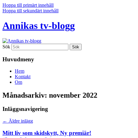
Hoppa till primärt innehåll
Hoppa till sekundärt innehåll
Annikas tv-blogg
Sök
Huvudmeny
Hem
Kontakt
Om
Månadsarkiv:
november 2022
Inläggsnavigering
←
Äldre inlägg
Mitt liv som skidskytt, Ny premiär!