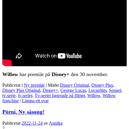
Willow
har premiär på
Disney+
den 30 november.
Publicerat i
Ny premiär
|
Märkt
Disney Original
,
Disney Plus
,
Disney Plus Original
,
Disney+
,
George Lucas
,
Lucasfilm
,
Sequel
,
tv-serie
,
tv-serier
,
Tv-serier baserade på filmer
,
Willow
,
Willow
franchise
|
Lämna ett svar
Pörni, Ny säsong!
Publicerat
2022-11-24
av
Annika
2