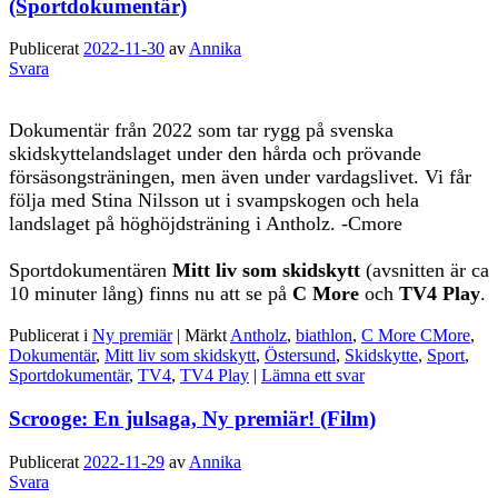
(Sportdokumentär)
Publicerat
2022-11-30
av
Annika
Svara
Dokumentär från 2022 som tar rygg på svenska
skidskyttelandslaget under den hårda och prövande
försäsongsträningen, men även under vardagslivet. Vi får
följa med Stina Nilsson ut i svampskogen och hela
landslaget på höghöjdsträning i Antholz. -Cmore
Sportdokumentären
Mitt liv som skidskytt
(avsnitten är ca
10 minuter lång) finns nu att se på
C More
och
TV4 Play
.
Publicerat i
Ny premiär
|
Märkt
Antholz
,
biathlon
,
C More CMore
,
Dokumentär
,
Mitt liv som skidskytt
,
Östersund
,
Skidskytte
,
Sport
,
Sportdokumentär
,
TV4
,
TV4 Play
|
Lämna ett svar
Scrooge: En julsaga, Ny premiär! (Film)
Publicerat
2022-11-29
av
Annika
Svara