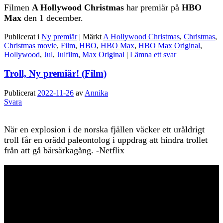
Filmen
A Hollywood Christmas
har premiär på
HBO
Max
den 1 december.
Publicerat i
Ny premiär
|
Märkt
A Hollywood Christmas
,
Christmas
,
Christmas movie
,
Film
,
HBO
,
HBO Max
,
HBO Max Original
,
Hollywood
,
Jul
,
Julfilm
,
Max Original
|
Lämna ett svar
Troll, Ny premiär! (Film)
Publicerat
2022-11-26
av
Annika
Svara
När en explosion i de norska fjällen väcker ett uråldrigt
troll får en orädd paleontolog i uppdrag att hindra trollet
från att gå bärsärkagång. -Netflix