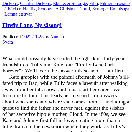
Dickens
,
Charles Dickens
,
Ebenezer Scrooge
,
Film
,
Filmer baserade
på böcker
,
Netflix
,
Scrooge: A Christmas Carol
,
Scrooge: En julsaga
|
Lämna ett svar
Firefly Lane, Ny säsong!
Publicerat
2022-11-28
av
Annika
Svara
What could possibly have ended the tight-knit thirty year
friendship of Tully and Kate, our ”Firefly Lane Girls
Forever”? We’ll learn the answer this season — but first
— Kate grapples with the painful aftermath of Johnny’s ill-
fated trip to Iraq, while Tully faces a lawsuit after walking
away from her talk show, and must start her career over
from the bottom. This leads her to search for answers
about who she is and where she comes from — including a
quest to find the father she never met, against the wishes
of her secretive hippie mother, Cloud. In the ’80s, we see
Kate and Johnny first fall in love, creating more than a
little drama in the newsroom where they work, as Tully’s