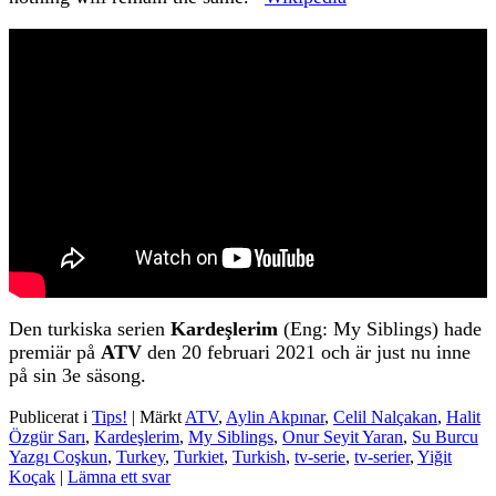
Den turkiska serien
Kardeşlerim
(Eng: My Siblings) hade
premiär på
ATV
den 20 februari 2021 och är just nu inne
på sin 3e säsong.
Publicerat i
Tips!
|
Märkt
ATV
,
Aylin Akpınar
,
Celil Nalçakan
,
Halit
Özgür Sarı
,
Kardeşlerim
,
My Siblings
,
Onur Seyit Yaran
,
Su Burcu
Yazgı Coşkun
,
Turkey
,
Turkiet
,
Turkish
,
tv-serie
,
tv-serier
,
Yiğit
Koçak
|
Lämna ett svar