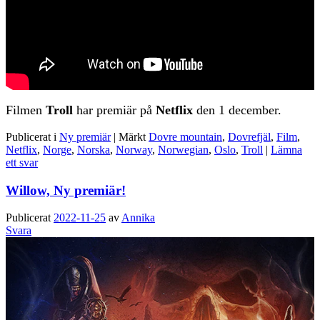
Filmen
Troll
har premiär på
Netflix
den 1 december.
Publicerat i
Ny premiär
|
Märkt
Dovre mountain
,
Dovrefjäl
,
Film
,
Netflix
,
Norge
,
Norska
,
Norway
,
Norwegian
,
Oslo
,
Troll
|
Lämna
ett svar
Willow, Ny premiär!
Publicerat
2022-11-25
av
Annika
Svara