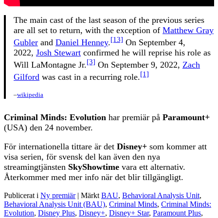
The main cast of the last season of the previous series
are all set to return, with the exception of
Matthew Gray
[13]
Gubler
and
Daniel Henney
.
On September 4,
2022,
Josh Stewart
confirmed he will reprise his role as
[3]
Will LaMontagne Jr.
On September 9, 2022,
Zach
[1]
Gilford
was cast in a recurring role.
–
wikipedia
Criminal Minds: Evolution
har premiär på
Paramount+
(USA) den 24 november.
För internationella tittare är det
Disney+
som kommer att
visa serien, för svensk del kan även den nya
streamingtjänsten
SkyShowtime
vara ett alternativ.
Återkommer med mer info när det blir tillgängligt.
Publicerat i
Ny premiär
|
Märkt
BAU
,
Behavioral Analysis Unit
,
Behavioral Analysis Unit (BAU)
,
Criminal Minds
,
Criminal Minds:
Evolution
,
Disney Plus
,
Disney+
,
Disney+ Star
,
Paramount Plus
,