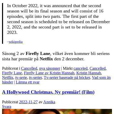
In October 2022, it was announced that the second
season will be its final season and will consist of 16
episodes, split into two parts. The first part of the
second season is scheduled to be released on December
2, 2022, and the second part is set to be released in
2023.
–
wikipedia
Säsong 2 av
Firefly Lane
, vilket även kommer bli seriens
sista har premiär på
Netflix
den 2 december.
Publicerat i
Cancelled
,
nya säsonger
|
Märkt
canceled
,
Cancelled
,
Firefly Lane
,
Firefly Lane av Kristin Hannah
,
Kristin Hannah
,
Netflix
,
tv-serie
,
tv-serier
,
Tv-serier baserade på böcker
,
Vad som än
händer
|
Lämna ett svar
A Hollywood Christmas, Ny premiär! (Film)
Publicerat
2022-11-27
av
Annika
Svara