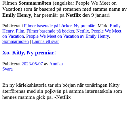
Filmen
Sommarmöten
(engelska: People We Meet on
Vacation) som är baserad på romanen med samma namn av
Emily Henry
, har premiär på
Netflix
den 9 januari
Publicerat i
Filmer baserade på böcker
,
Ny premiär
|
Märkt
Emily
Henry
,
Film
,
Filmer baserade på böcker
,
Netflix
,
People We Meet
on Vacation
,
People We Meet on Vacation av Emily Henry
,
Sommarmöten
|
Lämna ett svar
Xo, Kitty, Ny premiär!
Publicerat
2023-05-07
av
Annika
Svara
En ny kärlekshistoria tar sin början när tonåringen Kitty
återförenas med sin pojkvän på samma internatskola som
hennes mamma gick på. -Netflix