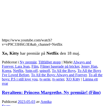
https://www.youtube.com/watch?
v=vP9C33H6G3E&ab_channel=Netflix
Xo, Kitty
har premiär på
Netflix
den 18 maj.
Publicerat i
Ny premiär
,
Tillfälligt stopp
|
Märkt
Always and
Forever. Lara Jean
,
Film
,
Filmer baserade på böcker
,
Jenny Han
,
Korea
,
Netflix
,
Spin-off
,
spinoff
,
To All the Boys
,
To All the Boys
I've Loved Before
,
To All the Boys: Always and Forever
,
To all the
boys: P.S i still love you
,
tv-serie
,
tv-serier
,
XO Kitty
|
Lämna ett
svar
Royalteen: Princess Margrethe, Ny premiär! (Film)
Publicerat
2023-05-03
av
Annika
Svara