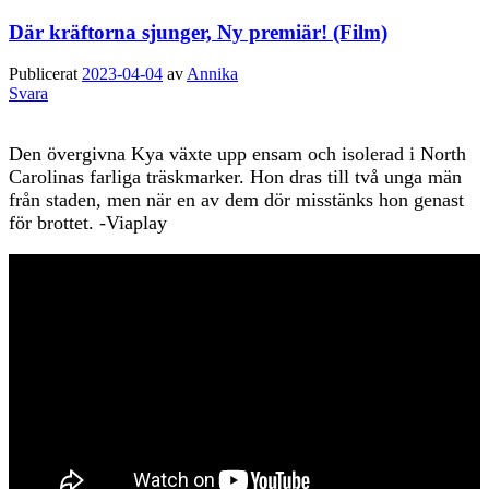
Där kräftorna sjunger, Ny premiär! (Film)
Publicerat
2023-04-04
av
Annika
Svara
Den övergivna Kya växte upp ensam och isolerad i North
Carolinas farliga träskmarker. Hon dras till två unga män
från staden, men när en av dem dör misstänks hon genast
för brottet. -Viaplay