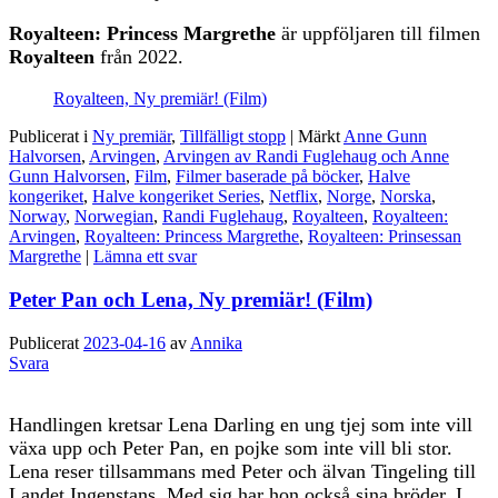
Royalteen: Princess Margrethe
är uppföljaren till filmen
Royalteen
från 2022.
Royalteen, Ny premiär! (Film)
Publicerat i
Ny premiär
,
Tillfälligt stopp
|
Märkt
Anne Gunn
Halvorsen
,
Arvingen
,
Arvingen av Randi Fuglehaug och Anne
Gunn Halvorsen
,
Film
,
Filmer baserade på böcker
,
Halve
kongeriket
,
Halve kongeriket Series
,
Netflix
,
Norge
,
Norska
,
Norway
,
Norwegian
,
Randi Fuglehaug
,
Royalteen
,
Royalteen:
Arvingen
,
Royalteen: Princess Margrethe
,
Royalteen: Prinsessan
Margrethe
|
Lämna ett svar
Peter Pan och Lena, Ny premiär! (Film)
Publicerat
2023-04-16
av
Annika
Svara
Handlingen kretsar Lena Darling en ung tjej som inte vill
växa upp och Peter Pan, en pojke som inte vill bli stor.
Lena reser tillsammans med Peter och älvan Tingeling till
Landet Ingenstans. Med sig har hon också sina bröder. I