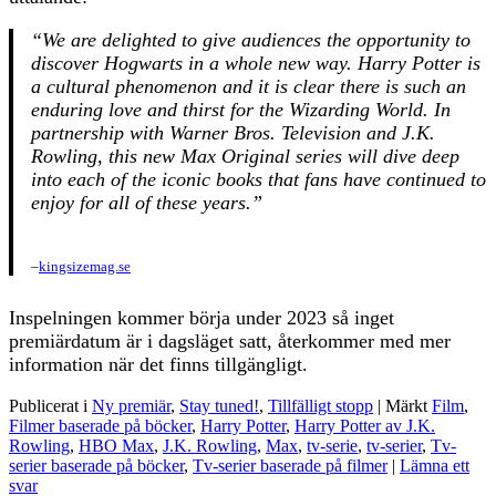
“We are delighted to give audiences the opportunity to
discover Hogwarts in a whole new way. Harry Potter is
a cultural phenomenon and it is clear there is such an
enduring love and thirst for the Wizarding World. In
partnership with Warner Bros. Television and J.K.
Rowling, this new Max Original series will dive deep
into each of the iconic books that fans have continued to
enjoy for all of these years.”
–
kingsizemag.se
Inspelningen kommer börja under 2023 så inget
premiärdatum är i dagsläget satt, återkommer med mer
information när det finns tillgängligt.
Publicerat i
Ny premiär
,
Stay tuned!
,
Tillfälligt stopp
|
Märkt
Film
,
Filmer baserade på böcker
,
Harry Potter
,
Harry Potter av J.K.
Rowling
,
HBO Max
,
J.K. Rowling
,
Max
,
tv-serie
,
tv-serier
,
Tv-
serier baserade på böcker
,
Tv-serier baserade på filmer
|
Lämna ett
svar