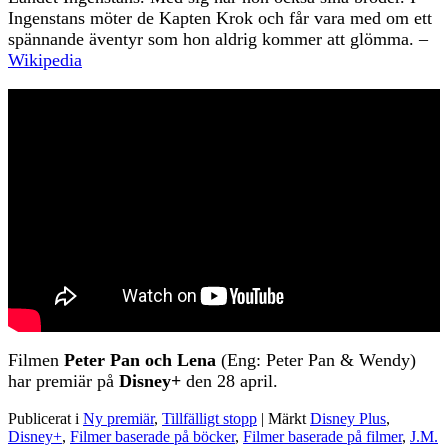
Ingenstans möter de Kapten Krok och får vara med om ett
spännande äventyr som hon aldrig kommer att glömma. –
Wikipedia
Filmen
Peter Pan och Lena
(Eng: Peter Pan & Wendy)
har premiär på
Disney+
den 28 april.
Publicerat i
Ny premiär
,
Tillfälligt stopp
|
Märkt
Disney Plus
,
Disney+
,
Filmer baserade på böcker
,
Filmer baserade på filmer
,
J.M.