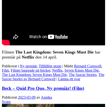
Filmen
The Last Kingdom: Seven Kings Must Die
har
premiär på
Netflix
den 14 april.
Publicerat i
Ny premiär
,
Tillfälligt stopp
|
Märkt
Bernard Cornwell
,
Film
,
Filmer baserade på böcker
,
Netflix
,
Seven Kings Must Die
,
The Last Kingdom: Seven Kings Must Die
,
The Saxon Stories
,
The
Saxon Stories av Bernard Cornwell
|
Lämna ett svar
Beck – Quid Pro Quo, Ny premiär! (Film)
Publicerat
2023-03-09
av
Annika
Svara