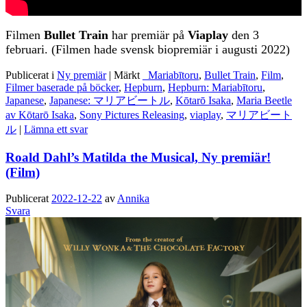
Filmen
Bullet Train
har premiär på
Viaplay
den 3
februari. (Filmen hade svensk biopremiär i augusti 2022)
Publicerat i
Ny premiär
|
Märkt
_Mariabītoru
,
Bullet Train
,
Film
,
Filmer baserade på böcker
,
Hepburn
,
Hepburn: Mariabītoru
,
Japanese
,
Japanese: マリアビートル
,
Kōtarō Isaka
,
Maria Beetle
av Kōtarō Isaka
,
Sony Pictures Releasing
,
viaplay
,
マリアビート
ル
|
Lämna ett svar
Roald Dahl’s Matilda the Musical, Ny premiär!
(Film)
Publicerat
2022-12-22
av
Annika
Svara