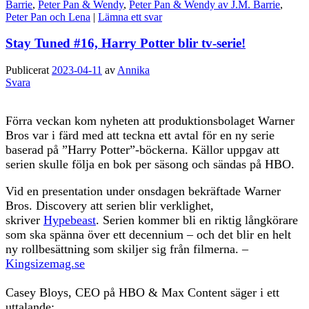
Barrie
,
Peter Pan & Wendy
,
Peter Pan & Wendy av J.M. Barrie
,
Peter Pan och Lena
|
Lämna ett svar
Stay Tuned #16, Harry Potter blir tv-serie!
Publicerat
2023-04-11
av
Annika
Svara
Förra veckan kom nyheten att produktionsbolaget Warner
Bros var i färd med att teckna ett avtal för en ny serie
baserad på ”Harry Potter”-böckerna. Källor uppgav att
serien skulle följa en bok per säsong och sändas på HBO.
Vid en presentation under onsdagen bekräftade Warner
Bros. Discovery att serien blir verklighet,
skriver
Hypebeast
. Serien kommer bli en riktig långkörare
som ska spänna över ett decennium – och det blir en helt
ny rollbesättning som skiljer sig från filmerna. –
Kingsizemag.se
Casey Bloys, CEO på HBO & Max Content säger i ett
uttalande: