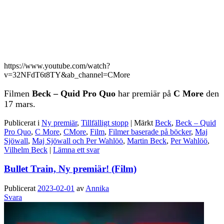
https://www.youtube.com/watch?
v=32NFdT6t8TY&ab_channel=CMore
Filmen
Beck – Quid Pro Quo
har premiär på
C More
den
17 mars.
Publicerat i
Ny premiär
,
Tillfälligt stopp
|
Märkt
Beck
,
Beck – Quid
Pro Quo
,
C More
,
CMore
,
Film
,
Filmer baserade på böcker
,
Maj
Sjöwall
,
Maj Sjöwall och Per Wahlöö
,
Martin Beck
,
Per Wahlöö
,
Vilhelm Beck
|
Lämna ett svar
Bullet Train, Ny premiär! (Film)
Publicerat
2023-02-01
av
Annika
Svara