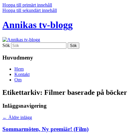
Hoppa till primärt innehåll
Hoppa till sekundärt innehåll
Annikas tv-blogg
Sök
Huvudmeny
Hem
Kontakt
Om
Etikettarkiv:
Filmer baserade på böcker
Inläggsnavigering
←
Äldre inlägg
Sommarmöten, Ny premiär! (Film)