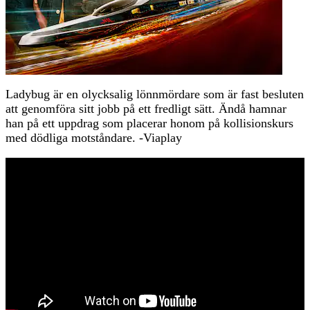
Ladybug är en olycksalig lönnmördare som är fast besluten
att genomföra sitt jobb på ett fredligt sätt. Ändå hamnar
han på ett uppdrag som placerar honom på kollisionskurs
med dödliga motståndare. -Viaplay