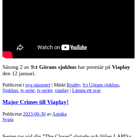
Säsong 2 av
S:t Görans sjukhus
har premiär på
Viaplay
den 12 januari.
Publicerat i
nya säsonger
|
Märkt
Reality
,
S:t Görans sjukhus
,
Sjukhus
,
tv-serie
,
tv-serier
,
viaplay
|
Lämna ett svar
Major Crimes till Viaplay!
Publicerat
2023-06-30
av
Annika
Svara
Serien tar vid där ”The Closer” slutade och följer LAPD:s