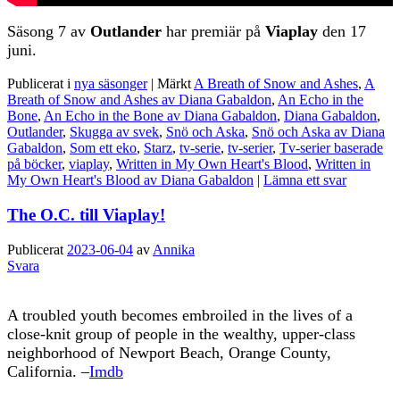
Säsong 7 av
Outlander
har premiär på
Viaplay
den 17
juni.
Publicerat i
nya säsonger
|
Märkt
A Breath of Snow and Ashes
,
A
Breath of Snow and Ashes av Diana Gabaldon
,
An Echo in the
Bone
,
An Echo in the Bone av Diana Gabaldon
,
Diana Gabaldon
,
Outlander
,
Skugga av svek
,
Snö och Aska
,
Snö och Aska av Diana
Gabaldon
,
Som ett eko
,
Starz
,
tv-serie
,
tv-serier
,
Tv-serier baserade
på böcker
,
viaplay
,
Written in My Own Heart's Blood
,
Written in
My Own Heart's Blood av Diana Gabaldon
|
Lämna ett svar
The O.C. till Viaplay!
Publicerat
2023-06-04
av
Annika
Svara
A troubled youth becomes embroiled in the lives of a
close-knit group of people in the wealthy, upper-class
neighborhood of Newport Beach, Orange County,
California. –
Imdb