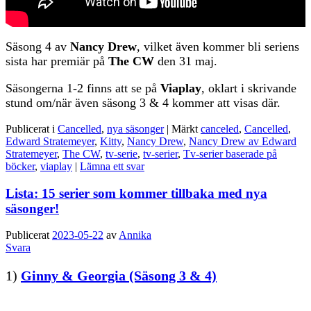
Säsong 4 av
Nancy Drew
, vilket även kommer bli seriens
sista har premiär på
The CW
den 31 maj.
Säsongerna 1-2 finns att se på
Viaplay
, oklart i skrivande
stund om/när även säsong 3 & 4 kommer att visas där.
Publicerat i
Cancelled
,
nya säsonger
|
Märkt
canceled
,
Cancelled
,
Edward Stratemeyer
,
Kitty
,
Nancy Drew
,
Nancy Drew av Edward
Stratemeyer
,
The CW
,
tv-serie
,
tv-serier
,
Tv-serier baserade på
böcker
,
viaplay
|
Lämna ett svar
Lista: 15 serier som kommer tillbaka med nya
säsonger!
Publicerat
2023-05-22
av
Annika
Svara
1)
Ginny & Georgia (Säsong 3 & 4)