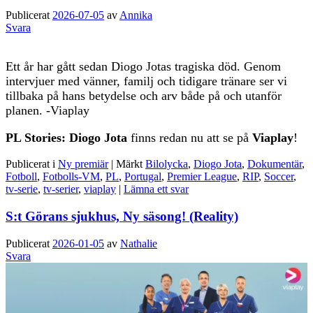
Publicerat
2026-07-05
av
Annika
Svara
Ett år har gått sedan Diogo Jotas tragiska död. Genom
intervjuer med vänner, familj och tidigare tränare ser vi
tillbaka på hans betydelse och arv både på och utanför
planen. -Viaplay
PL Stories: Diogo Jota
finns redan nu att se på
Viaplay
!
Publicerat i
Ny premiär
|
Märkt
Bilolycka
,
Diogo Jota
,
Dokumentär
,
Fotboll
,
Fotbolls-VM
,
PL
,
Portugal
,
Premier League
,
RIP
,
Soccer
,
tv-serie
,
tv-serier
,
viaplay
|
Lämna ett svar
S:t Görans sjukhus, Ny säsong! (Reality)
Publicerat
2026-01-05
av
Nathalie
Svara