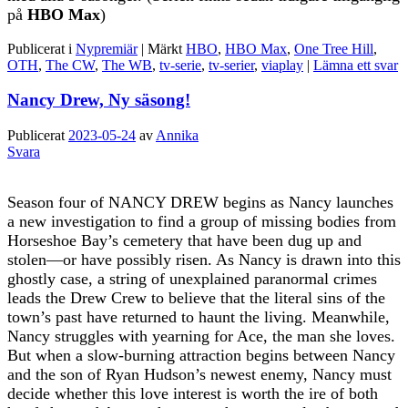
på
HBO Max
)
Publicerat i
Nypremiär
|
Märkt
HBO
,
HBO Max
,
One Tree Hill
,
OTH
,
The CW
,
The WB
,
tv-serie
,
tv-serier
,
viaplay
|
Lämna ett svar
Nancy Drew, Ny säsong!
Publicerat
2023-05-24
av
Annika
Svara
Season four of NANCY DREW begins as Nancy launches
a new investigation to find a group of missing bodies from
Horseshoe Bay’s cemetery that have been dug up and
stolen—or have possibly risen. As Nancy is drawn into this
ghostly case, a string of unexplained paranormal crimes
leads the Drew Crew to believe that the literal sins of the
town’s past have returned to haunt the living. Meanwhile,
Nancy struggles with yearning for Ace, the man she loves.
But when a slow-burning attraction begins between Nancy
and the son of Ryan Hudson’s newest enemy, Nancy must
decide whether this love interest is worth the ire of both