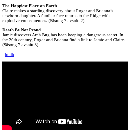
The Happiest Place on Earth
Claire makes a startling discovery about Roger and Brianna’s
newborn daughter. A familiar face returns to the Ridge with
explosive consequences. (Säsong 7 avsnitt 2)
Death Be Not Proud
Jamie discovers Arch Bug has been keeping a dangerous secret. In
the 20th century, Roger and Brianna find a link to Jamie and Claire.
(Säsong 7 avsnitt 3)
–
Imdb