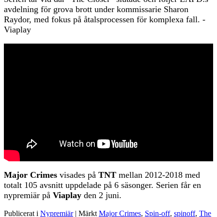
avdelning för grova brott under kommissarie Sharon
Raydor, med fokus på åtalsprocessen för komplexa fall. -
Viaplay
Major Crimes
visades på
TNT
mellan 2012-2018 med
totalt 105 avsnitt uppdelade på 6 säsonger. Serien får en
nypremiär på
Viaplay
den 2 juni.
Publicerat i
Nypremiär
|
Märkt
Major Crimes
,
Spin-off
,
spinoff
,
The