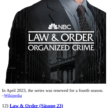
In April 2023, the series was renewed for a fourth season.
–
Wikipedia
12)
Law & Order (Säsong 23)