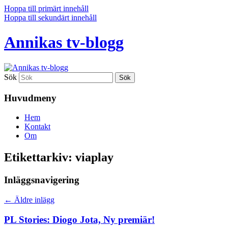
Hoppa till primärt innehåll
Hoppa till sekundärt innehåll
Annikas tv-blogg
Sök
Huvudmeny
Hem
Kontakt
Om
Etikettarkiv:
viaplay
Inläggsnavigering
←
Äldre inlägg
PL Stories: Diogo Jota, Ny premiär!