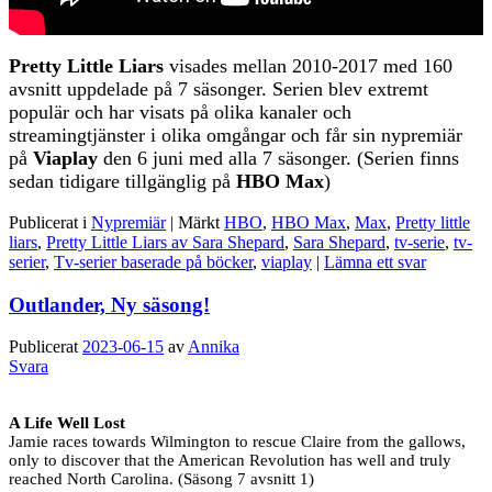
Pretty Little Liars
visades mellan 2010-2017 med 160
avsnitt uppdelade på 7 säsonger. Serien blev extremt
populär och har visats på olika kanaler och
streamingtjänster i olika omgångar och får sin nypremiär
på
Viaplay
den 6 juni med alla 7 säsonger. (Serien finns
sedan tidigare tillgänglig på
HBO Max
)
Publicerat i
Nypremiär
|
Märkt
HBO
,
HBO Max
,
Max
,
Pretty little
liars
,
Pretty Little Liars av Sara Shepard
,
Sara Shepard
,
tv-serie
,
tv-
serier
,
Tv-serier baserade på böcker
,
viaplay
|
Lämna ett svar
Outlander, Ny säsong!
Publicerat
2023-06-15
av
Annika
Svara
A Life Well Lost
Jamie races towards Wilmington to rescue Claire from the gallows,
only to discover that the American Revolution has well and truly
reached North Carolina. (Säsong 7 avsnitt 1)