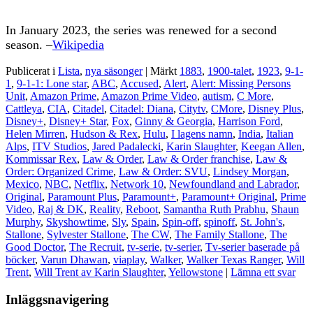
In January 2023, the series was renewed for a second
season. –
Wikipedia
Publicerat i
Lista
,
nya säsonger
|
Märkt
1883
,
1900-talet
,
1923
,
9-1-
1
,
9-1-1: Lone star
,
ABC
,
Accused
,
Alert
,
Alert: Missing Persons
Unit
,
Amazon Prime
,
Amazon Prime Video
,
autism
,
C More
,
Cattleya
,
CIA
,
Citadel
,
Citadel: Diana
,
Citytv
,
CMore
,
Disney Plus
,
Disney+
,
Disney+ Star
,
Fox
,
Ginny & Georgia
,
Harrison Ford
,
Helen Mirren
,
Hudson & Rex
,
Hulu
,
I lagens namn
,
India
,
Italian
Alps
,
ITV Studios
,
Jared Padalecki
,
Karin Slaughter
,
Keegan Allen
,
Kommissar Rex
,
Law & Order
,
Law & Order franchise
,
Law &
Order: Organized Crime
,
Law & Order: SVU
,
Lindsey Morgan
,
Mexico
,
NBC
,
Netflix
,
Network 10
,
Newfoundland and Labrador
,
Original
,
Paramount Plus
,
Paramount+
,
Paramount+ Original
,
Prime
Video
,
Raj & DK
,
Reality
,
Reboot
,
Samantha Ruth Prabhu
,
Shaun
Murphy
,
Skyshowtime
,
Sly
,
Spain
,
Spin-off
,
spinoff
,
St. John's
,
Stallone
,
Sylvester Stallone
,
The CW
,
The Family Stallone
,
The
Good Doctor
,
The Recruit
,
tv-serie
,
tv-serier
,
Tv-serier baserade på
böcker
,
Varun Dhawan
,
viaplay
,
Walker
,
Walker Texas Ranger
,
Will
Trent
,
Will Trent av Karin Slaughter
,
Yellowstone
|
Lämna ett svar
Inläggsnavigering