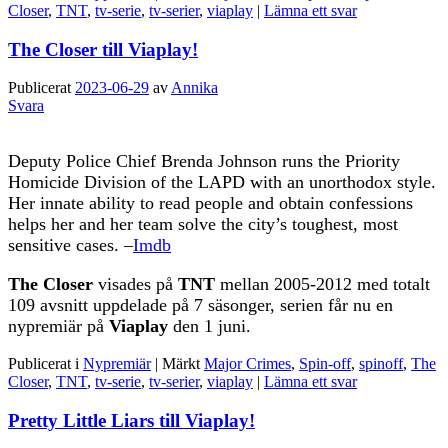
Closer
,
TNT
,
tv-serie
,
tv-serier
,
viaplay
|
Lämna ett svar
The Closer till Viaplay!
Publicerat
2023-06-29
av
Annika
Svara
Deputy Police Chief Brenda Johnson runs the Priority
Homicide Division of the LAPD with an unorthodox style.
Her innate ability to read people and obtain confessions
helps her and her team solve the city’s toughest, most
sensitive cases. –
Imdb
The Closer
visades på
TNT
mellan 2005-2012 med totalt
109 avsnitt uppdelade på 7 säsonger, serien får nu en
nypremiär på
Viaplay
den 1 juni.
Publicerat i
Nypremiär
|
Märkt
Major Crimes
,
Spin-off
,
spinoff
,
The
Closer
,
TNT
,
tv-serie
,
tv-serier
,
viaplay
|
Lämna ett svar
Pretty Little Liars till Viaplay!