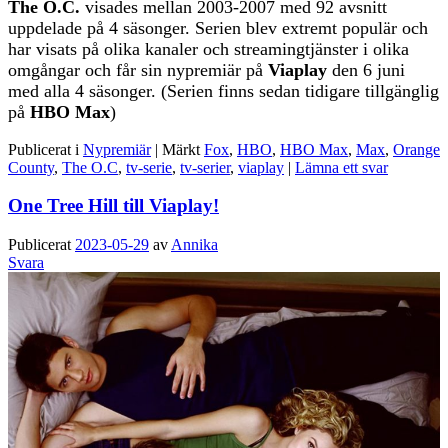
The O.C.
visades mellan 2003-2007 med 92 avsnitt
uppdelade på 4 säsonger. Serien blev extremt populär och
har visats på olika kanaler och streamingtjänster i olika
omgångar och får sin nypremiär på
Viaplay
den 6 juni
med alla 4 säsonger. (Serien finns sedan tidigare tillgänglig
på
HBO Max
)
Publicerat i
Nypremiär
|
Märkt
Fox
,
HBO
,
HBO Max
,
Max
,
Orange
County
,
The O.C
,
tv-serie
,
tv-serier
,
viaplay
|
Lämna ett svar
One Tree Hill till Viaplay!
Publicerat
2023-05-29
av
Annika
Svara