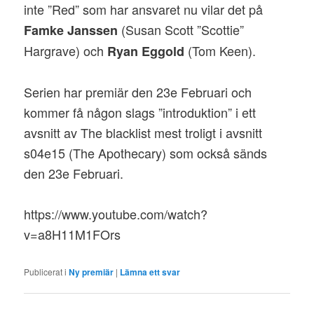
inte ”Red” som har ansvaret nu vilar det på
(Susan Scott ”Scottie”
Famke Janssen
Hargrave) och
(Tom Keen).
Ryan Eggold
Serien har premiär den 23e Februari och
kommer få någon slags ”introduktion” i ett
avsnitt av The blacklist mest troligt i avsnitt
s04e15 (The Apothecary) som också sänds
den 23e Februari.
https://www.youtube.com/watch?
v=a8H11M1FOrs
Publicerat i
Ny premiär
|
Lämna ett svar