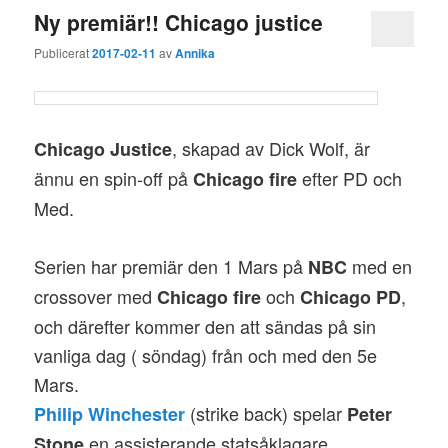
Ny premiär!! Chicago justice
Publicerat
2017-02-11
av
Annika
, skapad av Dick Wolf, är
Chicago Justice
ännu en spin-off på
efter PD och
Chicago
fire
Med.
Serien har premiär den 1 Mars på
med en
NBC
crossover med
och
,
Chicago fire
Chicago PD
och därefter kommer den att sändas på sin
vanliga dag ( söndag) från och med den 5e
Mars.
(strike back) spelar
Philip Winchester
Peter
en assisterande statsåklagare.
Stone