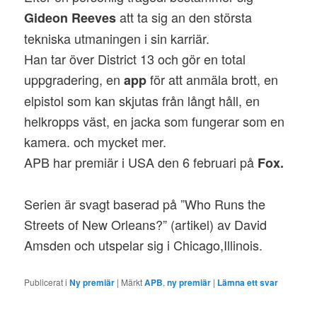
att ta sig an den största
Gideon Reeves
tekniska utmaningen i sin karriär.
Han tar över District 13 och gör en total
uppgradering, en
för att anmäla brott, en
app
elpistol som kan skjutas från långt håll, en
helkropps väst, en jacka som fungerar som en
kamera. och mycket mer.
APB har premiär i USA den 6 februari på
Fox.
Serien är svagt baserad på ”Who Runs the
Streets of New Orleans?” (artikel) av David
Amsden och utspelar sig i Chicago,Illinois.
Publicerat i
Ny premiär
|
Märkt
APB
,
ny premiär
|
Lämna ett svar