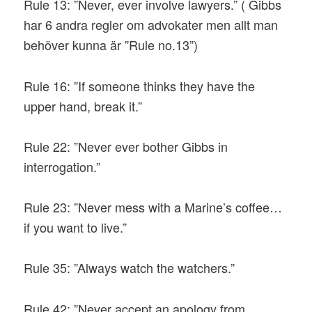
Rule 13: ”Never, ever involve lawyers.” ( Gibbs
har 6 andra regler om advokater men allt man
behöver kunna är ”Rule no.13”)
Rule 16: ”If someone thinks they have the
upper hand, break it.”
Rule 22: ”Never ever bother Gibbs in
interrogation.”
Rule 23: ”Never mess with a Marine’s coffee…
if you want to live.”
Rule 35: ”Always watch the watchers.”
Rule 42: ”Never accept an apology from