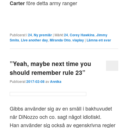
före detta army ranger
Carter
Publicerat i
24
,
Ny premiär
|
Märkt
24
,
Corey Hawkins
,
Jimmy
Smits
,
Live another day
,
Miranda Otto
,
viaplay
|
Lämna ett svar
”Yeah, maybe next time you
should remember rule 23”
Publicerat
2017-02-08
av
Annika
Gibbs använder sig av en smäll i bakhuvudet
när DiNozzo och co. sagt något idiotiskt.
Han använder sig också av egenskrivna regler