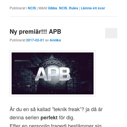
Publicerat i
NCIS
|
Märkt
Gibbs
,
NCIS
,
Rules
|
Lämna ett svar
Ny premiär!!! APB
Publicerat
2017-02-01
av
Annika
Är du en så kallad ”teknik freak”? ja då är
denna serien
för dig.
perfekt
Efter en personlig tragedi bestämmer sig