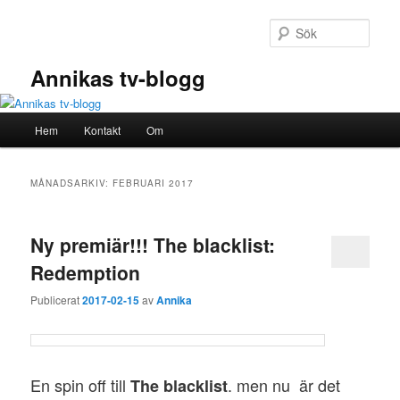
Hoppa
Hoppa
till
till
Sök
primärt
sekundärt
innehåll
innehåll
Annikas tv-blogg
Huvudmeny
Hem
Kontakt
Om
MÅNADSARKIV:
FEBRUARI 2017
Ny premiär!!! The blacklist:
Redemption
Publicerat
2017-02-15
av
Annika
En spin off till
. men nu är det
The blacklist