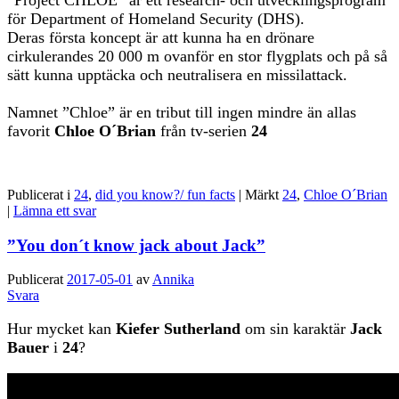
för Department of Homeland Security (DHS).
Deras första koncept är att kunna ha en drönare
cirkulerandes 20 000 m ovanför en stor flygplats och på så
sätt kunna upptäcka och neutralisera en missilattack.
Namnet ”Chloe” är en tribut till ingen mindre än allas
favorit
Chloe O´Brian
från tv-serien
24
Publicerat i
24
,
did you know?/ fun facts
|
Märkt
24
,
Chloe O´Brian
|
Lämna ett svar
”You don´t know jack about Jack”
Publicerat
2017-05-01
av
Annika
Svara
Hur mycket kan
Kiefer Sutherland
om sin karaktär
Jack
Bauer
i
24
?