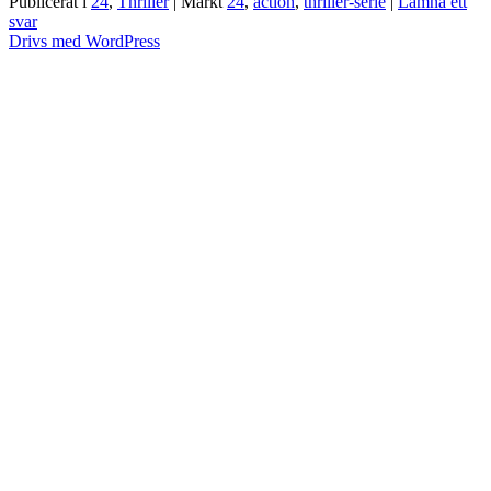
Publicerat i
24
,
Thriller
|
Märkt
24
,
action
,
thriller-serie
|
Lämna ett
svar
Drivs med WordPress