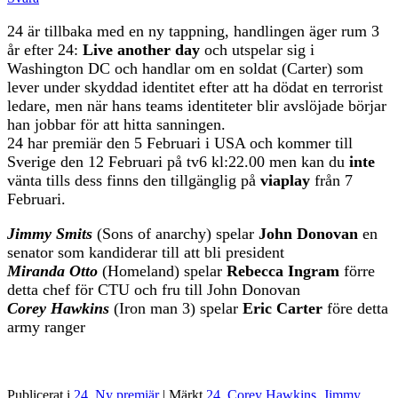
24 är tillbaka med en ny tappning, handlingen äger rum 3
år efter 24:
Live another day
och utspelar sig i
Washington DC och handlar om en soldat (Carter) som
lever under skyddad identitet efter att ha dödat en terrorist
ledare, men när hans teams identiteter blir avslöjade börjar
han jobbar för att hitta sanningen.
24 har premiär den 5 Februari i USA och kommer till
Sverige den 12 Februari på tv6 kl:22.00 men kan du
inte
vänta tills dess finns den tillgänglig på
viaplay
från 7
Februari.
Jimmy Smits
(Sons of anarchy) spelar
John Donovan
en
senator som kandiderar till att bli president
Miranda Otto
(Homeland) spelar
Rebecca Ingram
förre
detta chef för CTU och fru till John Donovan
Corey Hawkins
(Iron man 3) spelar
Eric Carter
före detta
army ranger
Publicerat i
24
,
Ny premiär
|
Märkt
24
,
Corey Hawkins
,
Jimmy