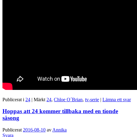
Publicerat i
24
|
Märkt
24
,
Chloe O´Brian
,
tv-serie
|
Lämna ett svar
Hoppas att 24 kommer tillbaka med en tionde
säsong
Publicerat
2016-08-10
av
Annika
Svara