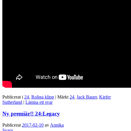
Publicerat i
24
,
Roliga klipp
|
Märkt
24
,
Jack Bauer
,
Kiefer
Sutherland
|
Lämna ett svar
Ny premiär!! 24:Legacy
Publicerat
2017-02-10
av
Annika
Svara