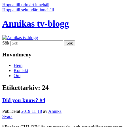
Hoppa till primärt innehåll
Hoppa till sekundärt innehåll
Annikas tv-blogg
Sök
Huvudmeny
Hem
Kontakt
Om
Etikettarkiv:
24
Did you know? #4
Publicerat
2019-11-18
av
Annika
Svara
”Project CHLOE” är ett research- och utvecklingsprogram