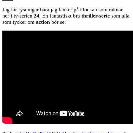
Jag får rysningar bara jag tänker på klockan som räknar
ner i tv-serien
24
. En fantastiskt bra
thriller-serie
som alla
som tycker om
action
bör se: