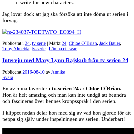
to write for new characters.
Jag lovar dock att jag ska försöka att inte döma ut serien i
förväg.
Publicerat i
24
,
tv-serie
|
Märkt
24
,
Chloe O´Brian
,
Jack Bauer
,
Tony Almeida
,
tv-serie
|
Lämna ett svar
Intervju med Mary Lynn Rajskub från tv-serien 24
Publicerat
2016-08-10
av
Annika
Svara
En av mina favoriter i
tv-serien
24
är
Chloe O´Brian.
Hon är helt amazing och man kan inte undgå att beundra
och fascineras över hennes kroppsspråk i den serien.
I klippet nedan delar hon med sig av vad hon gjorde för att
peppa sig själv under inspelningen av serien. Underbart!