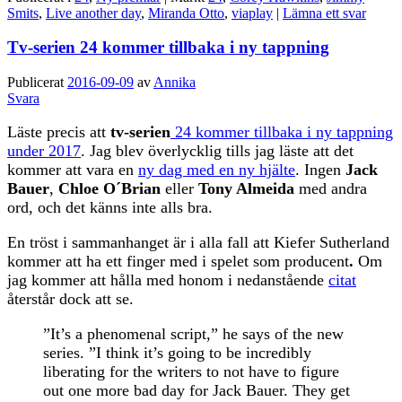
Smits
,
Live another day
,
Miranda Otto
,
viaplay
|
Lämna ett svar
Tv-serien 24 kommer tillbaka i ny tappning
Publicerat
2016-09-09
av
Annika
Svara
Läste precis att
tv-serien
24 kommer tillbaka i ny tappning
under 2017
. Jag blev överlycklig tills jag läste att det
kommer att vara en
ny dag med en ny hjälte
. Ingen
Jack
Bauer
,
Chloe O´Brian
eller
Tony Almeida
med andra
ord, och det känns inte alls bra.
En tröst i sammanhanget är i alla fall att Kiefer Sutherland
kommer att ha ett finger med i spelet som producent
.
Om
jag kommer att hålla med honom i nedanstående
citat
återstår dock att se.
”It’s a phenomenal script,” he says of the new
series. ”I think it’s going to be incredibly
liberating for the writers to not have to figure
out one more bad day for Jack Bauer. They get