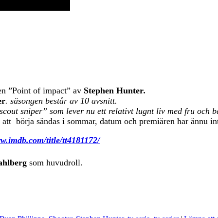
en ”Point of impact” av
Stephen Hunter
.
er
. säsongen består av 10 avsnitt.
sniper” som lever nu ett relativt lugnt liv med fru och bar
tt börja sändas i sommar, datum och premiären har ännu inte 
ww.imdb.com/title/tt4181172/
hlberg
som huvudroll.