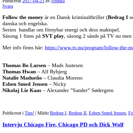
Publicerat
2017-04-23
av
Annika
Svara
Follow the money
är en Dansk kriminalthriller (
Bedrag I
o
danska och engelska.
Serien handlar om förnybar energi och dess maktspel.
Säsong 1 finns på
SVT play
, säsong 2 sänds på TV nu men 
Mer info finns här:
https://www.tv.nu/program/follow-the-
Thomas Bo Larsen
– Mads Justesen
Thomas Hwan
– Alf Rybjerg
Natalie Madueño
– Claudia Moreno
Esben Smed Jensen
– Nicky
Nikolaj Lie Kaas
– Alexander ”Sander” Sødergren
Publicerat i
Tips!
|
Märkt
Bedrag I
,
Bedrag II
,
Esben Smed Jensen
,
Fo
Intervju Chicago Fire, Chicago PD och Dick Wolf