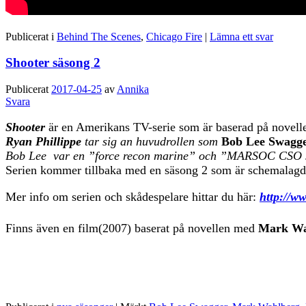
Publicerat i
Behind The Scenes
,
Chicago Fire
|
Lämna ett svar
Shooter säsong 2
Publicerat
2017-04-25
av
Annika
Svara
Shooter
är en Amerikans TV-serie som är baserad på novell
Ryan Phillippe
tar sig an huvudrollen som
Bob Lee Swagg
Bob Lee var en ”force recon marine” och ”MARSOC CSO scout 
Serien kommer tillbaka med en säsong 2 som är schemalagd a
Mer info om serien och skådespelare hittar du här:
http://w
Finns även en film(2007) baserat på novellen med
Mark Wa