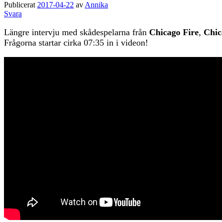
Publicerat
2017-04-22
av
Annika
Svara
Längre intervju med skådespelarna från
Chicago Fire
,
Chic
Frågorna startar cirka 07:35 in i videon!