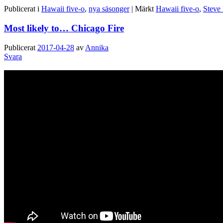
Publicerat i
Hawaii five-o
,
nya säsonger
|
Märkt
Hawaii five-o
,
Steve
Most likely to… Chicago Fire
Publicerat
2017-04-28
av
Annika
Svara