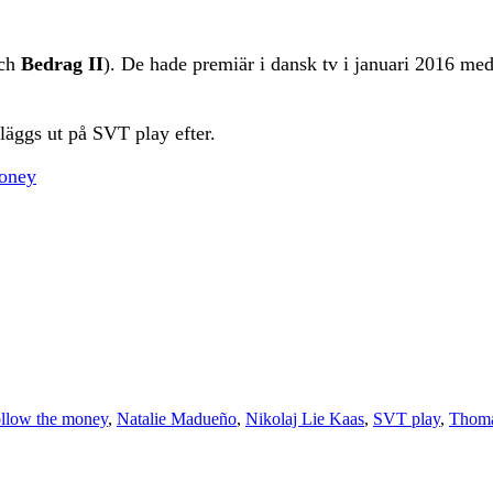
ch
Bedrag II
). De hade premiär i dansk tv i januari 2016 me
läggs ut på SVT play efter.
money
llow the money
,
Natalie Madueño
,
Nikolaj Lie Kaas
,
SVT play
,
Thoma