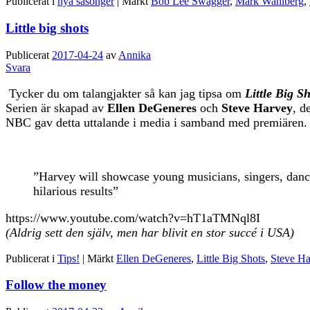
Publicerat i
nya säsonger
|
Märkt
Bob Lee Swagger
,
Mark Wahlberg
,
Little big shots
Publicerat
2017-04-24
av
Annika
Svara
Tycker du om talangjakter så kan jag tipsa om
Little Big S
Serien är skapad av
Ellen DeGeneres
och
Steve Harvey
, d
NBC gav detta uttalande i media i samband med premiären.
”Harvey will showcase young musicians, singers, dance
hilarious results”
https://www.youtube.com/watch?v=hT1aTMNql8I
(Aldrig sett den själv, men har blivit en stor succé i USA)
Publicerat i
Tips!
|
Märkt
Ellen DeGeneres
,
Little Big Shots
,
Steve H
Follow the money