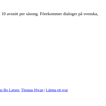
d 10 avsnitt per säsong. Förekommer dialoger på svenska,
s Bo Larsen
,
Thomas Hwan
|
Lämna ett svar