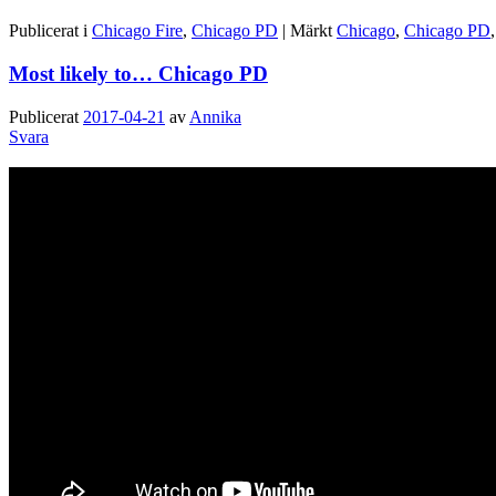
Publicerat i
Chicago Fire
,
Chicago PD
|
Märkt
Chicago
,
Chicago PD
Most likely to… Chicago PD
Publicerat
2017-04-21
av
Annika
Svara