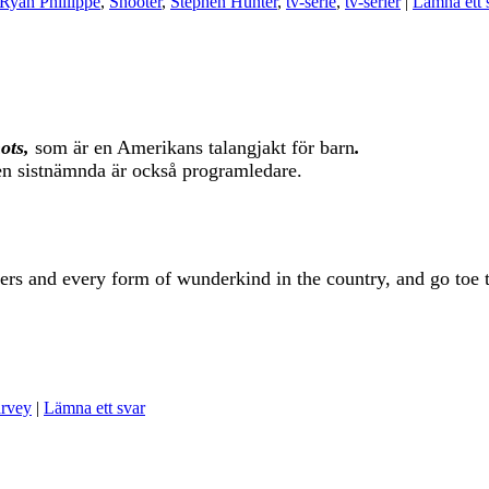
Ryan Phillippe
,
Shooter
,
Stephen Hunter
,
tv-serie
,
tv-serier
|
Lämna ett 
hots,
som
är en Amerikans talangjakt för barn
.
en sistnämnda är också programledare.
rs and every form of wunderkind in the country, and go toe t
arvey
|
Lämna ett svar