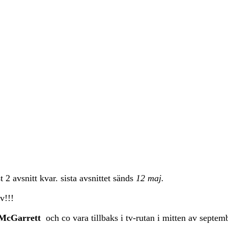
 2 avsnitt kvar. sista avsnittet sänds
12 maj.
v!!!
 McGarrett
och co vara tillbaks i tv-rutan i mitten av septem