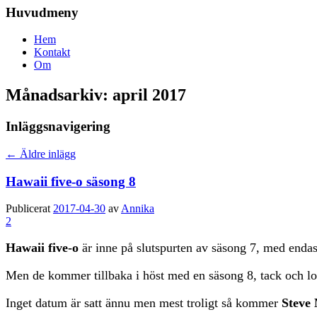
Huvudmeny
Hem
Kontakt
Om
Månadsarkiv:
april 2017
Inläggsnavigering
←
Äldre inlägg
Hawaii five-o säsong 8
Publicerat
2017-04-30
av
Annika
2
Hawaii five-o
är inne på slutspurten av säsong 7, med endast
Men de kommer tillbaka i höst med en säsong 8, tack och lo
Inget datum är satt ännu men mest troligt så kommer
Steve