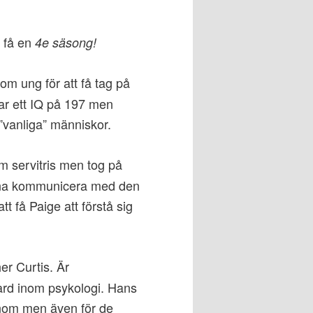
 få en
4e säsong!
m ung för att få tag på
ar ett IQ på 197 men
 ”vanliga” människor.
 servitris men tog på
kunna kommunicera med den
att få Paige att förstå sig
er Curtis. Är
ard inom psykologi. Hans
honom men även för de