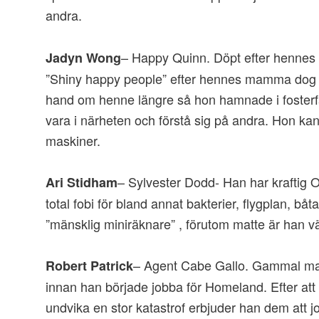
andra.
– Happy Quinn. Döpt efter hennes f
Jadyn Wong
”Shiny happy people” efter hennes mamma dog 
hand om henne längre så hon hamnade i fosterfa
vara i närheten och förstå sig på andra. Hon kan 
maskiner.
– Sylvester Dodd- Han har kraftig
Ari Stidham
total fobi för bland annat bakterier, flygplan, båt
”mänsklig miniräknare” , förutom matte är han väl
– Agent Cabe Gallo. Gammal ma
Robert Patrick
innan han började jobba för Homeland. Efter att 
undvika en stor katastrof erbjuder han dem att 