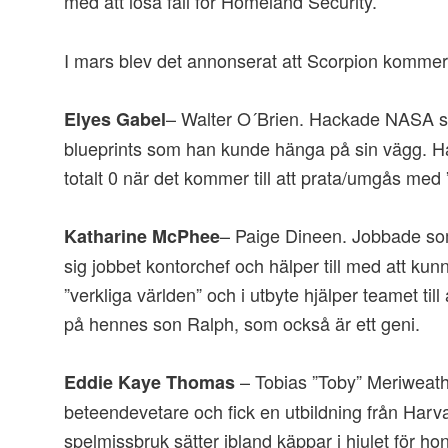
med att lösa fall för Homeland Security.
I mars blev det annonserat att Scorpion kommer
– Walter O´Brien. Hackade NASA so
Elyes Gabel
blueprints som han kunde hänga på sin vägg. H
totalt 0 när det kommer till att prata/umgås med
– Paige Dineen. Jobbade som
Katharine McPhee
sig jobbet kontorchef och hälper till med att 
”verkliga världen” och i utbyte hjälper teamet till 
på hennes son Ralph, som också är ett geni.
– Tobias ”Toby” Meriweath
Eddie Kaye Thomas
beteendevetare och fick en utbildning från Harv
spelmissbruk sätter ibland käppar i hjulet för 