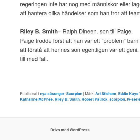
regeringen inte har nog med människor eller la
att hantera olika händelser som han tror att team
– Ralph Dineen. son till Paige.
Riley B. Smith
Paige trodde först att han var ett ”problem” barn
att förstå att hennes son egentligen var ett geni
till med fall.
Publicerat i
nya säsonger
,
Scorpion
|
Märkt
Ari Stidham
,
Eddie Kaye
Katharine McPhee
,
Riley B. Smith
,
Robert Patrick
,
scorpion
,
tv-seri
Drivs med WordPress