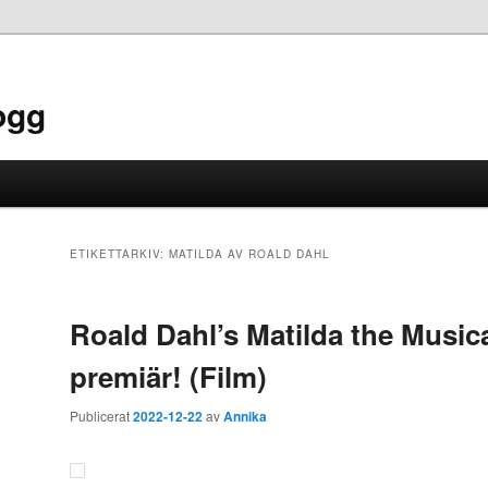
ogg
ETIKETTARKIV:
MATILDA AV ROALD DAHL
Roald Dahl’s Matilda the Musica
premiär! (Film)
Publicerat
2022-12-22
av
Annika