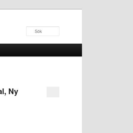
Sök
l, Ny