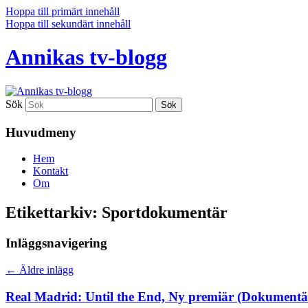
Hoppa till primärt innehåll
Hoppa till sekundärt innehåll
Annikas tv-blogg
Sök
Huvudmeny
Hem
Kontakt
Om
Etikettarkiv:
Sportdokumentär
Inläggsnavigering
←
Äldre inlägg
Real Madrid: Until the End, Ny premiär (Dokumentär