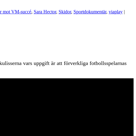
r mot VM-succé
,
Sara Hector
,
Skidor
,
Sportdokumentär
,
viaplay
|
lisserna vars uppgift är att förverkliga fotbollsspelarnas