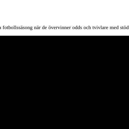
otbollssäsong när de övervinner odds och tvivlare med stöd f