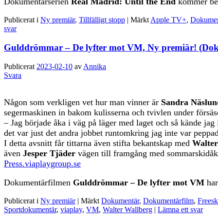
Dokumentärserien
Real Madrid: Until the End
kommer best
Publicerat i
Ny premiär
,
Tillfälligt stopp
|
Märkt
Apple TV+
,
Dokumen
svar
Gulddrömmar – De lyfter mot VM, Ny premiär! (Dok
Publicerat
2023-02-10
av
Annika
Svara
Någon som verkligen vet hur man vinner är
Sandra Näslun
segermaskinen in bakom kulisserna och tvivlen under försä
– Jag började åka i väg på läger med laget och så kände jag i
det var just det andra jobbet runtomkring jag inte var pepp
I detta avsnitt får tittarna även stifta bekantskap med
Walter
även
Jesper Tjäder
vägen till framgång med sommarskidåkni
Press.viaplaygroup.se
Dokumentärfilmen
Gulddrömmar – De lyfter mot VM
ha
Publicerat i
Ny premiär
|
Märkt
Dokumentär
,
Dokumentärfilm
,
Freesk
Sportdokumentär
,
viaplay
,
VM
,
Walter Wallberg
|
Lämna ett svar