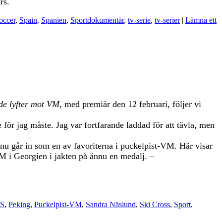
rs.
occer
,
Spain
,
Spanien
,
Sportdokumentär
,
tv-serie
,
tv-serier
|
Lämna ett
e lyfter mot VM
, med premiär den 12 februari, följer vi
 för jag måste. Jag var fortfarande laddad för att tävla, men
u går in som en av favoriterna i puckelpist-VM. Här visar
M i Georgien i jakten på ännu en medalj. –
S
,
Peking
,
Puckelpist-VM
,
Sandra Näslund
,
Ski Cross
,
Sport
,