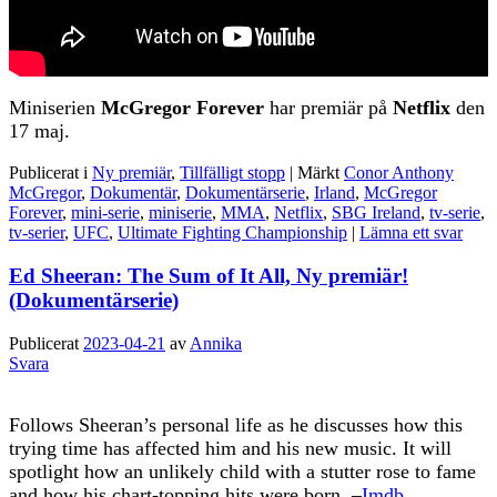
Miniserien
McGregor Forever
har premiär på
Netflix
den
17 maj.
Publicerat i
Ny premiär
,
Tillfälligt stopp
|
Märkt
Conor Anthony
McGregor
,
Dokumentär
,
Dokumentärserie
,
Irland
,
McGregor
Forever
,
mini-serie
,
miniserie
,
MMA
,
Netflix
,
SBG Ireland
,
tv-serie
,
tv-serier
,
UFC
,
Ultimate Fighting Championship
|
Lämna ett svar
Ed Sheeran: The Sum of It All, Ny premiär!
(Dokumentärserie)
Publicerat
2023-04-21
av
Annika
Svara
Follows Sheeran’s personal life as he discusses how this
trying time has affected him and his new music. It will
spotlight how an unlikely child with a stutter rose to fame
and how his chart-topping hits were born. –
Imdb