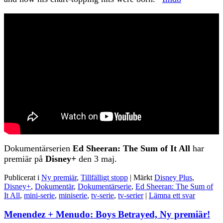
Dokumentärserien
Ed Sheeran: The Sum of It All
har
premiär på
Disney+
den 3 maj.
Publicerat i
Ny premiär
,
Tillfälligt stopp
|
Märkt
Disney Plus
,
Disney+
,
Dokumentär
,
Dokumentärserie
,
Ed Sheeran: The Sum of
It All
,
mini-serie
,
miniserie
,
tv-serie
,
tv-serier
|
Lämna ett svar
Menendez + Menudo: Boys Betrayed, Ny premiär!