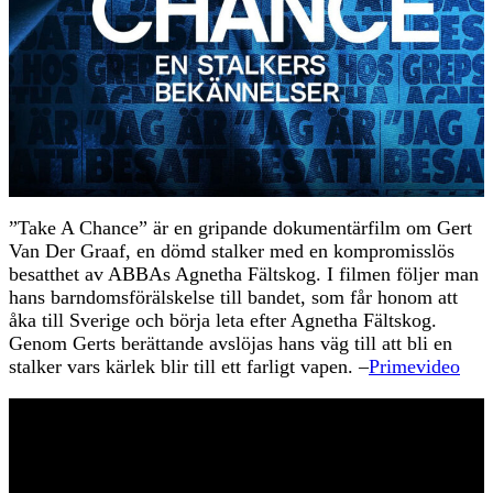
”Take A Chance” är en gripande dokumentärfilm om Gert
Van Der Graaf, en dömd stalker med en kompromisslös
besatthet av ABBAs Agnetha Fältskog. I filmen följer man
hans barndomsförälskelse till bandet, som får honom att
åka till Sverige och börja leta efter Agnetha Fältskog.
Genom Gerts berättande avslöjas hans väg till att bli en
stalker vars kärlek blir till ett farligt vapen. –
Primevideo