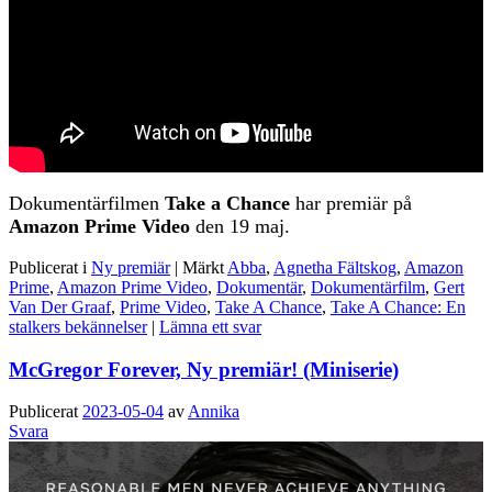
Dokumentärfilmen
Take a Chance
har premiär på
Amazon Prime Video
den 19 maj.
Publicerat i
Ny premiär
|
Märkt
Abba
,
Agnetha Fältskog
,
Amazon
Prime
,
Amazon Prime Video
,
Dokumentär
,
Dokumentärfilm
,
Gert
Van Der Graaf
,
Prime Video
,
Take A Chance
,
Take A Chance: En
stalkers bekännelser
|
Lämna ett svar
McGregor Forever, Ny premiär! (Miniserie)
Publicerat
2023-05-04
av
Annika
Svara