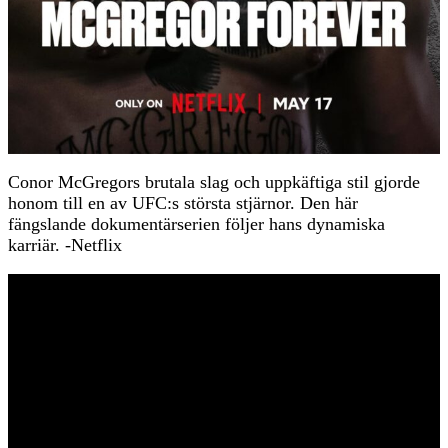
Conor McGregors brutala slag och uppkäftiga stil gjorde
honom till en av UFC:s största stjärnor. Den här
fängslande dokumentärserien följer hans dynamiska
karriär. -Netflix