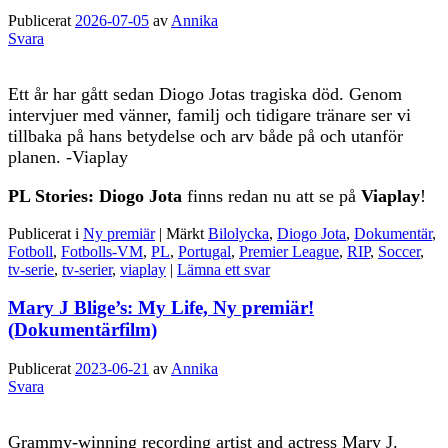
Publicerat
2026-07-05
av
Annika
Svara
Ett år har gått sedan Diogo Jotas tragiska död. Genom
intervjuer med vänner, familj och tidigare tränare ser vi
tillbaka på hans betydelse och arv både på och utanför
planen. -Viaplay
PL Stories: Diogo Jota
finns redan nu att se på
Viaplay
!
Publicerat i
Ny premiär
|
Märkt
Bilolycka
,
Diogo Jota
,
Dokumentär
,
Fotboll
,
Fotbolls-VM
,
PL
,
Portugal
,
Premier League
,
RIP
,
Soccer
,
tv-serie
,
tv-serier
,
viaplay
|
Lämna ett svar
Mary J Blige’s: My Life, Ny premiär!
(Dokumentärfilm)
Publicerat
2023-06-21
av
Annika
Svara
Grammy-winning recording artist and actress Mary J.