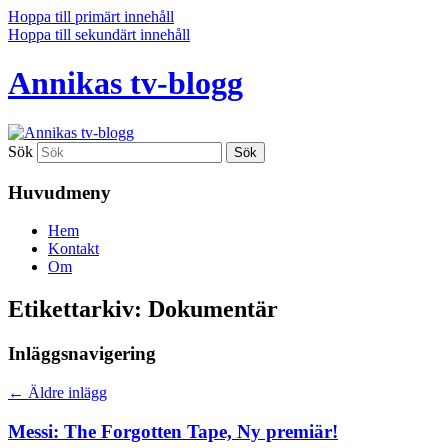
Hoppa till primärt innehåll
Hoppa till sekundärt innehåll
Annikas tv-blogg
Sök
Huvudmeny
Hem
Kontakt
Om
Etikettarkiv:
Dokumentär
Inläggsnavigering
←
Äldre inlägg
Messi: The Forgotten Tape, Ny premiär!