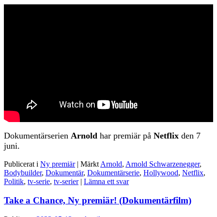
Dokumentärserien
Arnold
har premiär på
Netflix
den 7
juni.
Publicerat i
Ny premiär
|
Märkt
Arnold
,
Arnold Schwarzenegger
,
Bodybuilder
,
Dokumentär
,
Dokumentärserie
,
Hollywood
,
Netflix
,
Politik
,
tv-serie
,
tv-serier
|
Lämna ett svar
Take a Chance, Ny premiär! (Dokumentärfilm)