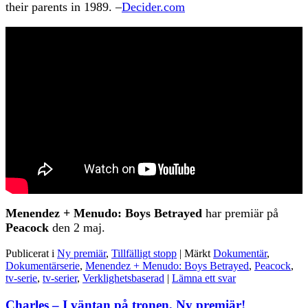
their parents in 1989. –
Decider.com
Menendez + Menudo: Boys Betrayed
har premiär på
Peacock
den 2 maj.
Publicerat i
Ny premiär
,
Tillfälligt stopp
|
Märkt
Dokumentär
,
Dokumentärserie
,
Menendez + Menudo: Boys Betrayed
,
Peacock
,
tv-serie
,
tv-serier
,
Verklighetsbaserad
|
Lämna ett svar
Charles – I väntan på tronen, Ny premiär!