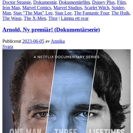
Doctor Strange
,
Dokumentär
,
Dokumentärfilm
,
Dsiney Plus
,
Film
,
Iron Man
,
Marvel Comics
,
Marvel Studios
,
Scarlet Witch
,
Spider-
Man
,
Stan "The Man" Lee
,
Stan Lee
,
The Fantastic Four
,
The Hulk
,
The Wasp
,
The X-Men
,
Thor
|
Lämna ett svar
Arnold, Ny premiär! (Dokumentärserie)
Publicerat
2023-06-05
av
Annika
Svara