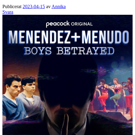
Publicerat
2023-04-15
av
Annika
Svara