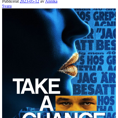
Publicerat
2023-05-12
av
Annika
Svara