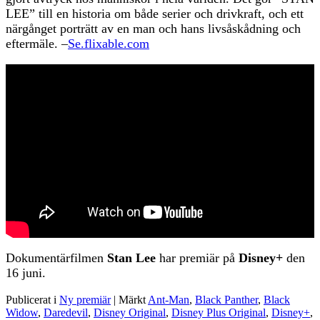
LEE” till en historia om både serier och drivkraft, och ett
närgånget porträtt av en man och hans livsåskådning och
eftermäle. –
Se.flixable.com
Dokumentärfilmen
Stan Lee
har premiär på
Disney+
den
16 juni.
Publicerat i
Ny premiär
|
Märkt
Ant-Man
,
Black Panther
,
Black
Widow
,
Daredevil
,
Disney Original
,
Disney Plus Original
,
Disney+
,