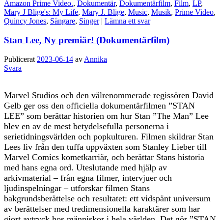
Amazon Prime Video.
,
Dokumentär
,
Dokumentärfilm
,
Film
,
LP
,
Mary J Blige's: My Life
,
Mary J. Blige
,
Music
,
Musik
,
Prime Video
,
Quincy Jones
,
Sångare
,
Singer
|
Lämna ett svar
Stan Lee, Ny premiär! (Dokumentärfilm)
Publicerat
2023-06-14
av
Annika
Svara
Marvel Studios och den välrenommerade regissören David
Gelb ger oss den officiella dokumentärfilmen ”STAN
LEE” som berättar historien om hur Stan ”The Man” Lee
blev en av de mest betydelsefulla personerna i
serietidningsvärlden och popkulturen. Filmen skildrar Stan
Lees liv från den tuffa uppväxten som Stanley Lieber till
Marvel Comics kometkarriär, och berättar Stans historia
med hans egna ord. Uteslutande med hjälp av
arkivmaterial – från egna filmer, intervjuer och
ljudinspelningar – utforskar filmen Stans
bakgrundsberättelse och resultatet: ett vidspänt universum
av berättelser med tredimensionella karaktärer som har
gjort avtryck hos människor i hela världen. Det gör ”STAN