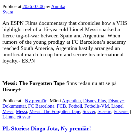
Publicerat
2026-07-06
av
Annika
Svara
An ESPN Films documentary that chronicles how a VHS
highlight reel of a 16-year-old Lionel Messi sparked a
fierce tug-of-war between Spain and Argentina. When
rumors of the young prodigy at FC Barcelona’s academy
reached South America, Argentina hastily arranged an
unofficial match to cap him and secure his international
loyalty.- ESPN
Messi: The Forgotten Tape
finns redan nu att se på
Disney+
Publicerat i
Ny premiär
|
Märkt
Argentina
,
Disney Plus
,
Disney+
,
Dokumentär
,
FC Barcelona
,
FCB
,
Fotboll
,
Fotbolls-VM
,
Lionel
Messi
,
Messi
,
Messi: The Forgotten Tape
,
Soccer
,
tv-serie
,
tv-serier
|
Lämna ett svar
PL Stories: Diogo Jota, Ny premiär!