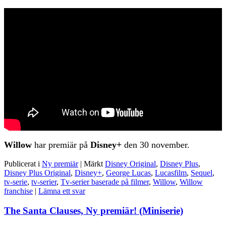
Willow
har premiär på
Disney+
den 30 november.
Publicerat i
Ny premiär
|
Märkt
Disney Original
,
Disney Plus
,
Disney Plus Original
,
Disney+
,
George Lucas
,
Lucasfilm
,
Sequel
,
tv-serie
,
tv-serier
,
Tv-serier baserade på filmer
,
Willow
,
Willow
franchise
|
Lämna ett svar
The Santa Clauses, Ny premiär! (Miniserie)