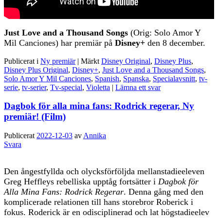
Just Love and a Thousand Songs
(Orig: Solo Amor Y
Mil Canciones) har premiär på
Disney+
den 8 december.
Publicerat i
Ny premiär
|
Märkt
Disney Original
,
Disney Plus
,
Disney Plus Original
,
Disney+
,
Just Love and a Thousand Songs
,
Solo Amor Y Mil Canciones
,
Spanish
,
Spanska
,
Specialavsnitt
,
tv-
serie
,
tv-serier
,
Tv-special
,
Violetta
|
Lämna ett svar
Dagbok för alla mina fans: Rodrick regerar, Ny
premiär! (Film)
Publicerat
2022-12-03
av
Annika
Svara
Den ångestfyllda och olycksförföljda mellanstadieeleven
Greg Heffleys rebelliska upptåg fortsätter i
Dagbok för
Alla Mina Fans: Rodrick Regerar
. Denna gång med den
komplicerade relationen till hans storebror Roberick i
fokus. Roderick är en odisciplinerad och lat högstadieelev