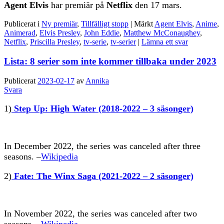
Agent Elvis
har premiär på
Netflix
den 17 mars.
Publicerat i
Ny premiär
,
Tillfälligt stopp
|
Märkt
Agent Elvis
,
Anime
,
Animerad
,
Elvis Presley
,
John Eddie
,
Matthew McConaughey
,
Netflix
,
Priscilla Presley
,
tv-serie
,
tv-serier
|
Lämna ett svar
Lista: 8 serier som inte kommer tillbaka under 2023
Publicerat
2023-02-17
av
Annika
Svara
1)
Step Up: High Water
(2018-2022 – 3 säsonger)
In December 2022, the series was canceled after three
seasons. –
Wikipedia
2)
Fate: The Winx Saga (2021-2022 – 2 säsonger)
In November 2022, the series was canceled after two
seasons. –
Wikipedia