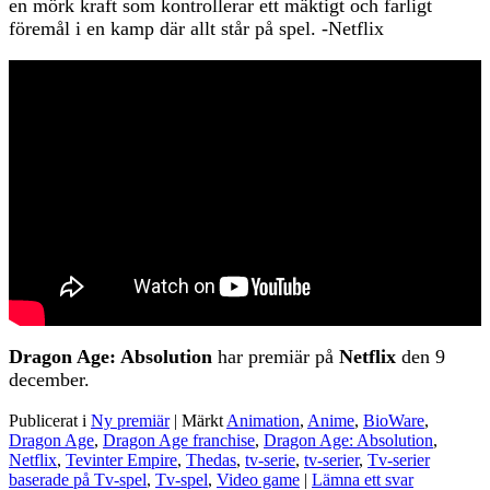
en mörk kraft som kontrollerar ett mäktigt och farligt
föremål i en kamp där allt står på spel. -Netflix
Dragon Age: Absolution
har premiär på
Netflix
den 9
december.
Publicerat i
Ny premiär
|
Märkt
Animation
,
Anime
,
BioWare
,
Dragon Age
,
Dragon Age franchise
,
Dragon Age: Absolution
,
Netflix
,
Tevinter Empire
,
Thedas
,
tv-serie
,
tv-serier
,
Tv-serier
baserade på Tv-spel
,
Tv-spel
,
Video game
|
Lämna ett svar