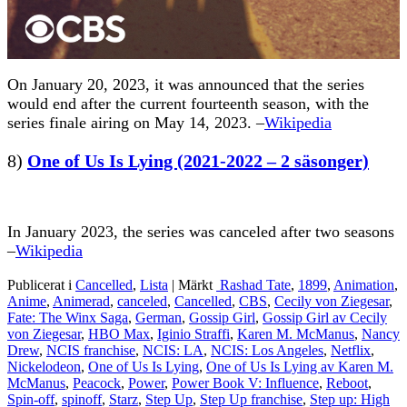
On January 20, 2023, it was announced that the series
would end after the current fourteenth season, with the
series finale airing on May 14, 2023. –
Wikipedia
8)
One of Us Is Lying (2021-2022 – 2 säsonger)
In January 2023, the series was canceled after two seasons
–
Wikipedia
Publicerat i
Cancelled
,
Lista
|
Märkt
Rashad Tate
,
1899
,
Animation
,
Anime
,
Animerad
,
canceled
,
Cancelled
,
CBS
,
Cecily von Ziegesar
,
Fate: The Winx Saga
,
German
,
Gossip Girl
,
Gossip Girl av Cecily
von Ziegesar
,
HBO Max
,
Iginio Straffi
,
Karen M. McManus
,
Nancy
Drew
,
NCIS franchise
,
NCIS: LA
,
NCIS: Los Angeles
,
Netflix
,
Nickelodeon
,
One of Us Is Lying
,
One of Us Is Lying av Karen M.
McManus
,
Peacock
,
Power
,
Power Book V: Influence
,
Reboot
,
Spin-off
,
spinoff
,
Starz
,
Step Up
,
Step Up franchise
,
Step up: High