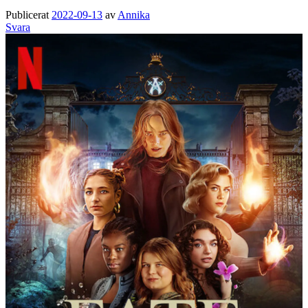
Publicerat
2022-09-13
av
Annika
Svara