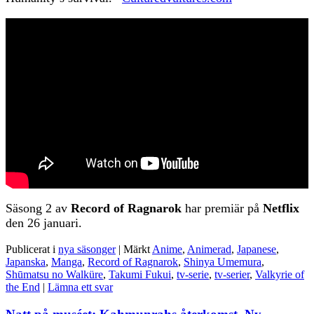
Säsong 2 av
Record of Ragnarok
har premiär på
Netflix
den 26 januari.
Publicerat i
nya säsonger
|
Märkt
Anime
,
Animerad
,
Japanese
,
Japanska
,
Manga
,
Record of Ragnarok
,
Shinya Umemura
,
Shūmatsu no Walküre
,
Takumi Fukui
,
tv-serie
,
tv-serier
,
Valkyrie of
the End
|
Lämna ett svar