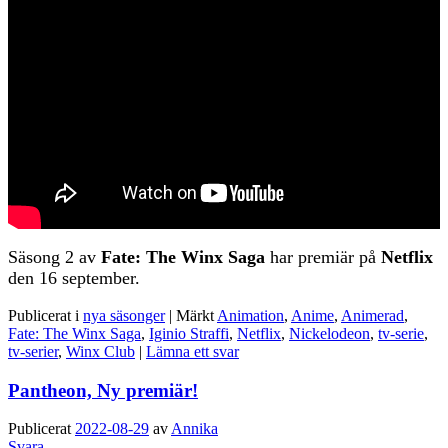
Säsong 2 av
Fate: The Winx Saga
har premiär på
Netflix
den 16 september.
Publicerat i
nya säsonger
|
Märkt
Animation
,
Anime
,
Animerad
,
Fate: The Winx Saga
,
Iginio Straffi
,
Netflix
,
Nickelodeon
,
tv-serie
,
tv-serier
,
Winx Club
|
Lämna ett svar
Pantheon, Ny premiär!
Publicerat
2022-08-29
av
Annika
Svara