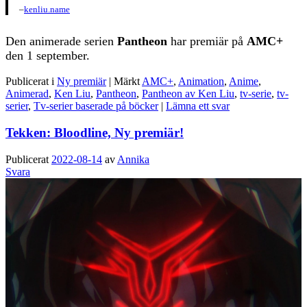
–
kenliu.name
Den animerade serien
Pantheon
har premiär på
AMC+
den 1 september.
Publicerat i
Ny premiär
|
Märkt
AMC+
,
Animation
,
Anime
,
Animerad
,
Ken Liu
,
Pantheon
,
Pantheon av Ken Liu
,
tv-serie
,
tv-
serier
,
Tv-serier baserade på böcker
|
Lämna ett svar
Tekken: Bloodline, Ny premiär!
Publicerat
2022-08-14
av
Annika
Svara