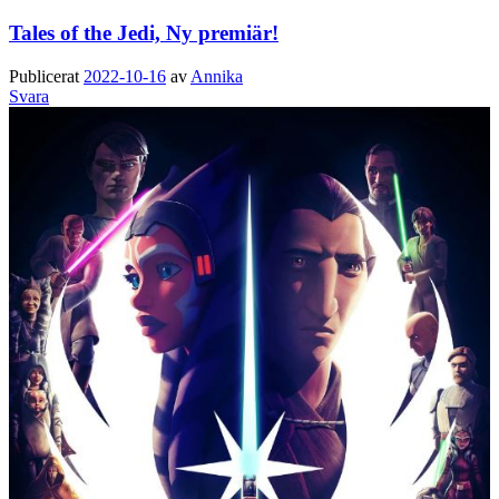
Tales of the Jedi, Ny premiär!
Publicerat
2022-10-16
av
Annika
Svara