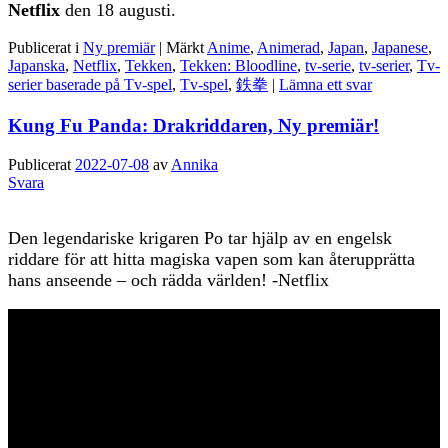
Netflix
den 18 augusti.
Publicerat i
Ny premiär
|
Märkt
Anime
,
Animerad
,
Japan
,
Japanese
,
Japanska
,
Netflix
,
Tekken
,
Tekken: Bloodline
,
tv-serie
,
tv-serier
,
Tv-
serier baserade på Tv-spel
,
Tv-spel
,
鉄拳
|
Lämna ett svar
Kung Fu Panda: Drakriddaren, Ny premiär!
Publicerat
2022-07-08
av
Annika
Svara
Den legendariske krigaren Po tar hjälp av en engelsk
riddare för att hitta magiska vapen som kan återupprätta
hans anseende – och rädda världen! -Netflix