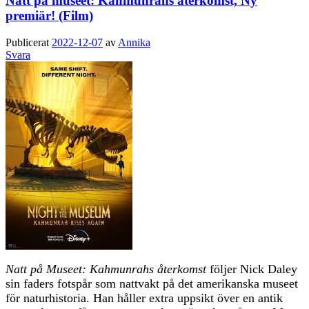
Natt på muséet: Kahmunrahs återkomst, Ny
premiär! (Film)
Publicerat
2022-12-07
av
Annika
Svara
Natt på Museet: Kahmunrahs återkomst
följer Nick Daley
sin faders fotspår som nattvakt på det amerikanska museet
för naturhistoria. Han håller extra uppsikt över en antik