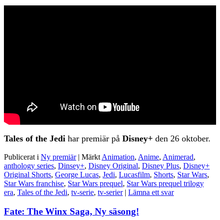
Tales of the Jedi
har premiär på
Disney+
den 26 oktober.
Publicerat i
Ny premiär
|
Märkt
Animation
,
Anime
,
Animerad
,
anthology series
,
Dinsey+
,
Disney Original
,
Disney Plus
,
Disney+
Original Shorts
,
George Lucas
,
Jedi
,
Lucasfilm
,
Shorts
,
Star Wars
,
Star Wars franchise
,
Star Wars prequel
,
Star Wars prequel trilogy
era
,
Tales of the Jedi
,
tv-serie
,
tv-serier
|
Lämna ett svar
Fate: The Winx Saga, Ny säsong!