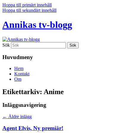
Hoppa till primärt innehåll
Hoppa till sekundärt innehåll
Annikas tv-blogg
Sök
Huvudmeny
Hem
Kontakt
Om
Etikettarkiv:
Anime
Inläggsnavigering
←
Äldre inlägg
Agent Elvis, Ny premiär!