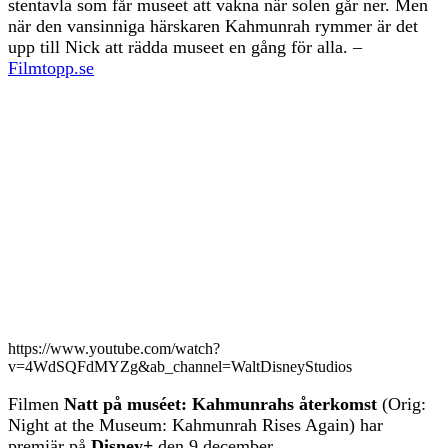
stentavla som får museet att vakna när solen går ner. Men
när den vansinniga härskaren Kahmunrah rymmer är det
upp till Nick att rädda museet en gång för alla. –
Filmtopp.se
https://www.youtube.com/watch?
v=4WdSQFdMYZg&ab_channel=WaltDisneyStudios
Filmen
Natt på muséet: Kahmunrahs återkomst
(Orig:
Night at the Museum: Kahmunrah Rises Again) har
premiär på
Disney+
den 9 december