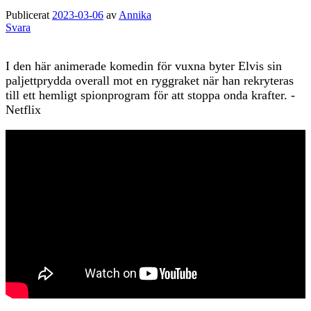
Publicerat
2023-03-06
av
Annika
Svara
I den här animerade komedin för vuxna byter Elvis sin
paljettprydda overall mot en ryggraket när han rekryteras
till ett hemligt spionprogram för att stoppa onda krafter. -
Netflix