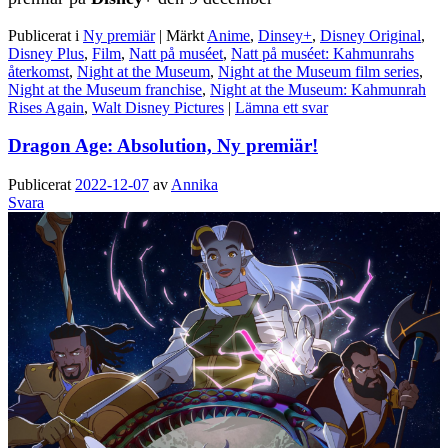
Publicerat i
Ny premiär
|
Märkt
Anime
,
Dinsey+
,
Disney Original
,
Disney Plus
,
Film
,
Natt på muséet
,
Natt på muséet: Kahmunrahs
återkomst
,
Night at the Museum
,
Night at the Museum film series
,
Night at the Museum franchise
,
Night at the Museum: Kahmunrah
Rises Again
,
Walt Disney Pictures
|
Lämna ett svar
Dragon Age: Absolution, Ny premiär!
Publicerat
2022-12-07
av
Annika
Svara