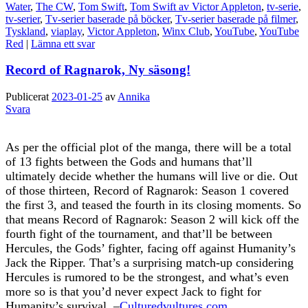
Water
,
The CW
,
Tom Swift
,
Tom Swift av Victor Appleton
,
tv-serie
,
tv-serier
,
Tv-serier baserade på böcker
,
Tv-serier baserade på filmer
,
Tyskland
,
viaplay
,
Victor Appleton
,
Winx Club
,
YouTube
,
YouTube
Red
|
Lämna ett svar
Record of Ragnarok, Ny säsong!
Publicerat
2023-01-25
av
Annika
Svara
As per the official plot of the manga, there will be a total
of 13 fights between the Gods and humans that’ll
ultimately decide whether the humans will live or die. Out
of those thirteen, Record of Ragnarok: Season 1 covered
the first 3, and teased the fourth in its closing moments. So
that means Record of Ragnarok: Season 2 will kick off the
fourth fight of the tournament, and that’ll be between
Hercules, the Gods’ fighter, facing off against Humanity’s
Jack the Ripper. That’s a surprising match-up considering
Hercules is rumored to be the strongest, and what’s even
more so is that you’d never expect Jack to fight for
Humanity’s survival. –
Culturedvultures.com