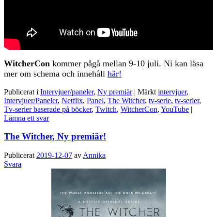
WitcherCon
kommer pågå mellan 9-10 juli. Ni kan läsa
mer om schema och innehåll
här!
Publicerat i
Intervjuer/paneler
,
Ny premiär
|
Märkt
intervjuer
,
Intervjuer/Paneler
,
Netflix
,
Panel
,
The Witcher
,
tv-serie
,
tv-serier
,
Tv-serier baserade på böcker
,
Twitch
,
WitcherCon
,
YouTube
|
Lämna ett svar
The Witcher, Ny premiär!
Publicerat
2019-12-07
av
Annika
Svara