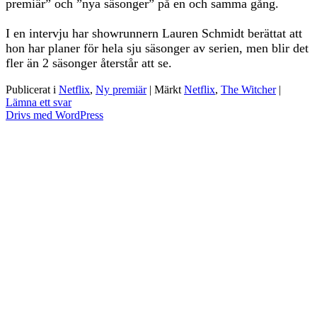
premiär” och ”nya säsonger” på en och samma gång.
I en intervju har showrunnern Lauren Schmidt berättat att
hon har planer för hela sju säsonger av serien, men blir det
fler än 2 säsonger återstår att se.
Publicerat i
Netflix
,
Ny premiär
|
Märkt
Netflix
,
The Witcher
|
Lämna ett svar
Drivs med WordPress