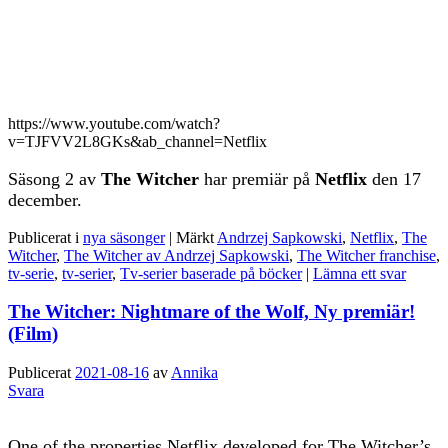
https://www.youtube.com/watch?
v=TJFVV2L8GKs&ab_channel=Netflix
Säsong 2 av
The Witcher
har premiär på
Netflix
den 17
december.
Publicerat i
nya säsonger
|
Märkt
Andrzej Sapkowski
,
Netflix
,
The
Witcher
,
The Witcher av Andrzej Sapkowski
,
The Witcher franchise
,
tv-serie
,
tv-serier
,
Tv-serier baserade på böcker
|
Lämna ett svar
The Witcher: Nightmare of the Wolf, Ny premiär!
(Film)
Publicerat
2021-08-16
av
Annika
Svara
One of the properties Netflix developed for The Witcher’s