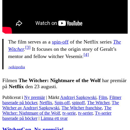
The film serves as a
spin-off
of the Netflix series
The
[3]
Witcher
.
It focuses on the origin story of Geralt’s
[4]
mentor and fellow witcher Vesemir.
-wikipedia
Filmen
The Witcher: Nightmare of the Wolf
har premiär
på
Netflix
den 23 augusti.
Publicerat i
Ny premiär
|
Märkt
Andrzej Sapkowski
,
Film
,
Filmer
baserade på böcker
,
Netflix
,
Spin-off
,
spinoff
,
The Witcher
,
The
Witcher av Andrzej Sapkowski
,
The Witcher franchise
,
The
Witcher: Nightmare of the Wolf
,
tv-serie
,
tv-serier
,
Tv-serier
baserade på böcker
|
Lämna ett svar
WitcherCon, Ny premiär!