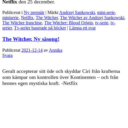
Netflix
den 25 december.
Publicerat i
Ny premiär
|
Märkt
Andrzej Sapkowski
,
mini-serie
,
miniserie
,
Netflix
,
The Witcher
,
The Witcher av Andrzej Sapkowski
,
The Witcher franchise
,
The Witcher: Blood Origin
,
tv-serie
,
tv-
serier
,
Tv-serier baserade på böcker
|
Lämna ett svar
The Witcher, Ny säsong!
Publicerat
2021-12-14
av
Annika
Svara
Geralt accepterar sitt öde och skyddar Ciri från krafterna
som kämpar om kontrollen över Kontinenten – och från
hennes egen mystiska kraft. -Netflix