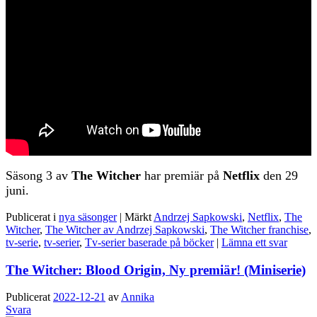
Säsong 3 av
The Witcher
har premiär på
Netflix
den 29
juni.
Publicerat i
nya säsonger
|
Märkt
Andrzej Sapkowski
,
Netflix
,
The
Witcher
,
The Witcher av Andrzej Sapkowski
,
The Witcher franchise
,
tv-serie
,
tv-serier
,
Tv-serier baserade på böcker
|
Lämna ett svar
The Witcher: Blood Origin, Ny premiär! (Miniserie)
Publicerat
2022-12-21
av
Annika
Svara