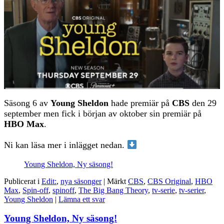
Säsong 6 av
Young Sheldon
hade premiär på
CBS
den 29
september men fick i början av oktober sin premiär på
HBO Max
.
Ni kan läsa mer i inlägget nedan.
Young Sheldon, Ny säsong!
Publicerat i
Edit:
,
nya säsonger
|
Märkt
CBS
,
CBS Original
,
HBO
Max
,
Spin-off
,
spinoff
,
The Big Bang Theory
,
tv-serie
,
tv-serier
,
Young Sheldon
|
Lämna ett svar
Young Sheldon, Ny säsong!