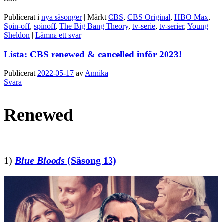
Publicerat i
nya säsonger
|
Märkt
CBS
,
CBS Original
,
HBO Max
,
Spin-off
,
spinoff
,
The Big Bang Theory
,
tv-serie
,
tv-serier
,
Young
Sheldon
|
Lämna ett svar
Lista: CBS renewed & cancelled inför 2023!
Publicerat
2022-05-17
av
Annika
Svara
Renewed
1)
Blue Bloods
(Säsong 13)