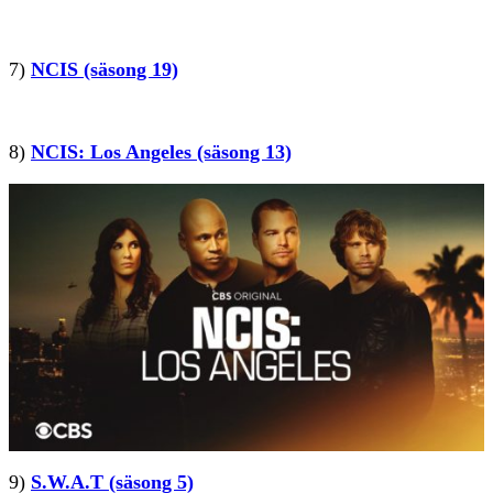
7)
NCIS (säsong 19)
8)
NCIS: Los Angeles (säsong 13)
9)
S.W.A.T (säsong 5)