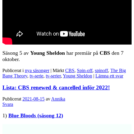
Säsong 5 av
Young Sheldon
har premiär på
CBS
den 7
oktober.
Publicerat i
nya säsonger
|
Märkt
CBS
,
Spin-off
,
spinoff
,
The Big
Bang Theory
,
tv-serie
,
tv-serier
,
Young Sheldon
|
Lämna ett svar
Lista: CBS renewed & cancelled inför 2022!
Publicerat
2021-08-15
av
Annika
Svara
1)
Blue Bloods (säsong 12)