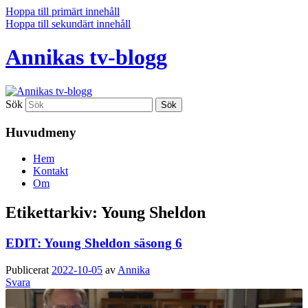
Hoppa till primärt innehåll
Hoppa till sekundärt innehåll
Annikas tv-blogg
Sök
Huvudmeny
Hem
Kontakt
Om
Etikettarkiv:
Young Sheldon
EDIT: Young Sheldon säsong 6
Publicerat
2022-10-05
av
Annika
Svara