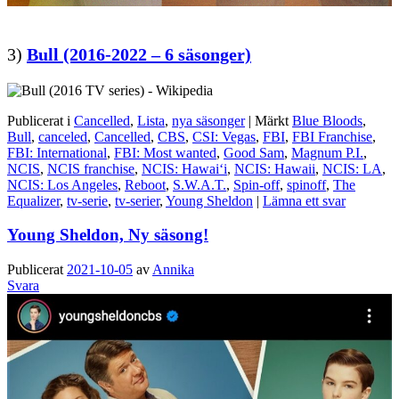
3)
Bull (2016-2022 – 6 säsonger)
Publicerat i
Cancelled
,
Lista
,
nya säsonger
|
Märkt
Blue Bloods
,
Bull
,
canceled
,
Cancelled
,
CBS
,
CSI: Vegas
,
FBI
,
FBI Franchise
,
FBI: International
,
FBI: Most wanted
,
Good Sam
,
Magnum P.I.
,
NCIS
,
NCIS franchise
,
NCIS: Hawaiʻi
,
NCIS: Hawaii
,
NCIS: LA
,
NCIS: Los Angeles
,
Reboot
,
S.W.A.T.
,
Spin-off
,
spinoff
,
The
Equalizer
,
tv-serie
,
tv-serier
,
Young Sheldon
|
Lämna ett svar
Young Sheldon, Ny säsong!
Publicerat
2021-10-05
av
Annika
Svara