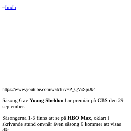
–
Imdb
https://www.youtube.com/watch?v=P_QVsSpiJk4
Säsong 6 av
Young Sheldon
har premiär på
CBS
den 29
september.
Säsongerna 1-5 finns att se på
HBO Max,
oklart i
skrivande stund om/när även säsong 6 kommer att visas
där.