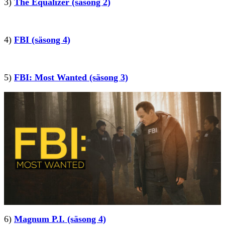
3)
The Equalizer (säsong 2)
4)
FBI (säsong 4)
5)
FBI: Most Wanted (säsong 3)
6)
Magnum P.I. (säsong 4)