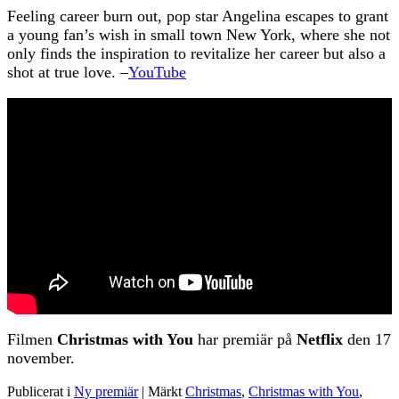
Feeling career burn out, pop star Angelina escapes to grant
a young fan’s wish in small town New York, where she not
only finds the inspiration to revitalize her career but also a
shot at true love. –
YouTube
Filmen
Christmas with You
har premiär på
Netflix
den 17
november.
Publicerat i
Ny premiär
|
Märkt
Christmas
,
Christmas with You
,