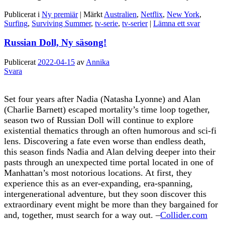
Publicerat i
Ny premiär
|
Märkt
Australien
,
Netflix
,
New York
,
Surfing
,
Surviving Summer
,
tv-serie
,
tv-serier
|
Lämna ett svar
Russian Doll, Ny säsong!
Publicerat
2022-04-15
av
Annika
Svara
Set four years after Nadia (Natasha Lyonne) and Alan
(Charlie Barnett) escaped mortality’s time loop together,
season two of Russian Doll will continue to explore
existential thematics through an often humorous and sci-fi
lens. Discovering a fate even worse than endless death,
this season finds Nadia and Alan delving deeper into their
pasts through an unexpected time portal located in one of
Manhattan’s most notorious locations. At first, they
experience this as an ever-expanding, era-spanning,
intergenerational adventure, but they soon discover this
extraordinary event might be more than they bargained for
and, together, must search for a way out. –
Collider.com