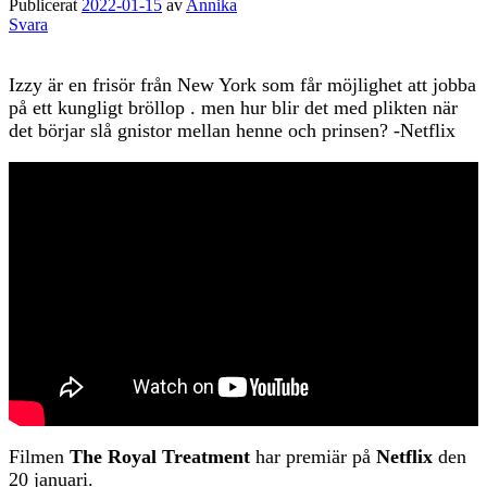
Publicerat
2022-01-15
av
Annika
Svara
Izzy är en frisör från New York som får möjlighet att jobba
på ett kungligt bröllop . men hur blir det med plikten när
det börjar slå gnistor mellan henne och prinsen? -Netflix
Filmen
The Royal Treatment
har premiär på
Netflix
den
20 januari.