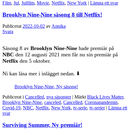
Film
,
Jul
,
Julfilm
,
Movie
,
Netflix
,
New York
|
Lämna ett svar
Brooklyn Nine-Nine säsong 8 till Netflix!
Publicerat
2022-10-02
av
Annika
Svara
Säsong 8 av
Brooklyn Nine-Nine
hade premiär på
NBC
den 12 augusti 2021 men får nu sin premiär på
Netflix
den 5 oktober.
Ni kan läsa mer i inlägget nedan. ⬇️
Brooklyn Nine-Nine, Ny säsong!
Publicerat i
Cancelled
,
nya säsonger
|
Märkt
Black Lives Matter
,
Brooklyn Nine-Nine
,
canceled
,
Cancelled
,
Coronapandemin
,
Covid-19
,
NBC
,
Netflix
,
New York
,
tv-serie
,
tv-serier
|
Lämna ett
svar
Surviving Summer, Ny premiär!