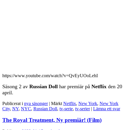
https://www.youtube.com/watch?v=QvEyUOoLehI
Säsong 2 av
Russian Doll
har premiär på
Netflix
den 20
april.
Publicerat i
nya säsonger
|
Märkt
Netflix
,
New York
,
New York
City
,
NY
,
NYC
,
Russian Doll
,
tv-serie
,
tv-serier
|
Lämna ett svar
The Royal Treatment, Ny premiär! (Film)