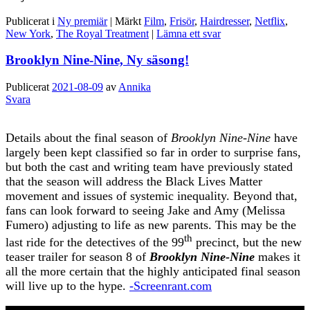
Publicerat i
Ny premiär
|
Märkt
Film
,
Frisör
,
Hairdresser
,
Netflix
,
New York
,
The Royal Treatment
|
Lämna ett svar
Brooklyn Nine-Nine, Ny säsong!
Publicerat
2021-08-09
av
Annika
Svara
Details about the final season of
Brooklyn Nine-Nine
have
largely been kept classified so far in order to surprise fans,
but both the cast and writing team have previously stated
that the season will address the Black Lives Matter
movement and issues of systemic inequality. Beyond that,
fans can look forward to seeing Jake and Amy (Melissa
Fumero) adjusting to life as new parents. This may be the
th
last ride for the detectives of the 99
precinct, but the new
teaser trailer for season 8 of
Brooklyn Nine-Nine
makes it
all the more certain that the highly anticipated final season
will live up to the hype.
-Screenrant.com