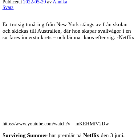
Publicerat
2022-05-29
av
Annika
Svara
En trotsig tonåring från New York stängs av från skolan
och skickas till Australien, där hon skapar svallvågor i en
surfares innersta krets – och lämnar kaos efter sig. -Netflix
https://www.youtube.com/watch?v=_mKEHMfV2Dw
Surviving Summer
har premiär på
Netflix
den 3 juni.