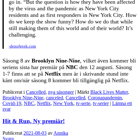
go in. “But the question is how they have been affected
by the virus and the pandemic as New York City
residents and as first responders in New York City. How
do we keep the show funny? How do we do that while
still making them of this world and of their world? It’s
challenging.
-denofgeek.com
Säsong 8 av
Brooklyn Nine-Nine
, vilket även kommer bli
seriens sista har premiär på
NBC
den 12 augusti. Säsong
1-7 finns att se på
Netflix
men är i skrivande stund inte
känt om/när säsong 8 kommer bli tillgänglig på Netflix.
Publicerat i
Cancelled
,
nya säsonger
|
Märkt
Black Lives Matter
,
Brooklyn Nine-Nine
,
canceled
,
Cancelled
,
Coronapandemin
,
Covid-19
,
NBC
,
Netflix
,
New York
,
tv-serie
,
tv-serier
|
Lämna ett
svar
Hit & Run, Ny premiär!
Publicerat
2021-08-03
av
Annika
Svara