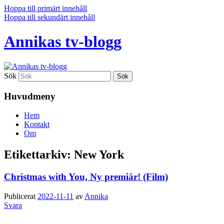
Hoppa till primärt innehåll
Hoppa till sekundärt innehåll
Annikas tv-blogg
Sök
Huvudmeny
Hem
Kontakt
Om
Etikettarkiv:
New York
Christmas with You, Ny premiär! (Film)
Publicerat
2022-11-11
av
Annika
Svara