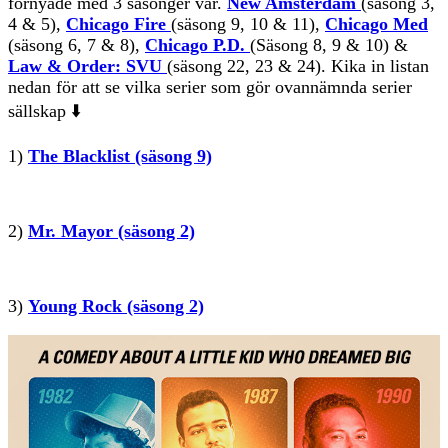
förnyade med 3 säsonger var.
New Amsterdam
(säsong 3,
4 & 5),
Chicago Fire
(säsong 9, 10 & 11),
Chicago Med
(säsong 6, 7 & 8),
Chicago P.D.
(Säsong 8, 9 & 10)
&
Law & Order: SVU
(säsong 22, 23 & 24). Kika in listan
nedan för att se vilka serier som gör ovannämnda serier
sällskap ⬇️
1)
The Blacklist (säsong 9)
2)
Mr. Mayor (säsong 2)
3)
Young Rock (säsong 2)