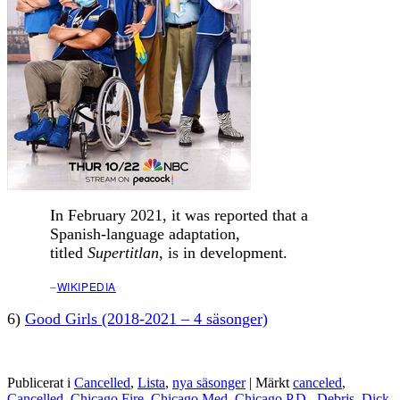
In February 2021, it was reported that a
Spanish-language adaptation,
titled
Supertitlan
, is in development.
–
WIKIPEDIA
6)
Good Girls (2018-2021 – 4 säsonger)
Publicerat i
Cancelled
,
Lista
,
nya säsonger
|
Märkt
canceled
,
Cancelled
,
Chicago Fire
,
Chicago Med
,
Chicago P.D.
,
Debris
,
Dick