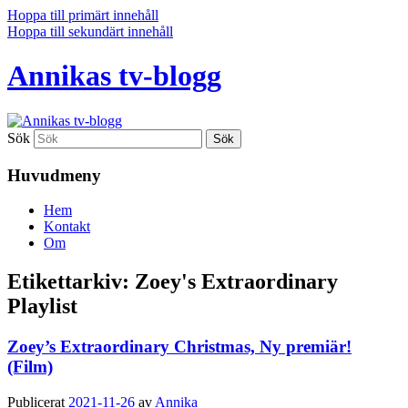
Hoppa till primärt innehåll
Hoppa till sekundärt innehåll
Annikas tv-blogg
Sök
Huvudmeny
Hem
Kontakt
Om
Etikettarkiv:
Zoey's Extraordinary
Playlist
Zoey’s Extraordinary Christmas, Ny premiär!
(Film)
Publicerat
2021-11-26
av
Annika