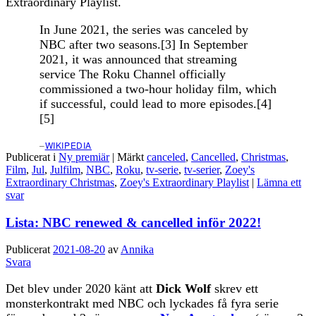
Extraordinary Playlist.
In June 2021, the series was canceled by
NBC after two seasons.[3] In September
2021, it was announced that streaming
service The Roku Channel officially
commissioned a two-hour holiday film, which
if successful, could lead to more episodes.[4]
[5]
–
WIKIPEDIA
Publicerat i
Ny premiär
|
Märkt
canceled
,
Cancelled
,
Christmas
,
Film
,
Jul
,
Julfilm
,
NBC
,
Roku
,
tv-serie
,
tv-serier
,
Zoey's
Extraordinary Christmas
,
Zoey's Extraordinary Playlist
|
Lämna ett
svar
Lista: NBC renewed & cancelled inför 2022!
Publicerat
2021-08-20
av
Annika
Svara
Det blev under 2020 känt att
Dick Wolf
skrev ett
monsterkontrakt med NBC och lyckades få fyra serie