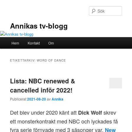
Hoppa
Hoppa
till
till
Sök
primärt
sekundärt
innehåll
innehåll
Annikas tv-blogg
Huvudmeny
Hem
Kontakt
Om
ETIKETTARKIV:
WORD OF DANCE
Lista: NBC renewed &
cancelled inför 2022!
Publicerat
2021-08-20
av
Annika
Det blev under 2020 känt att
skrev
Dick Wolf
ett monsterkontrakt med NBC och lyckades få
fyra serie förnyade med 3 säsonger var.
New