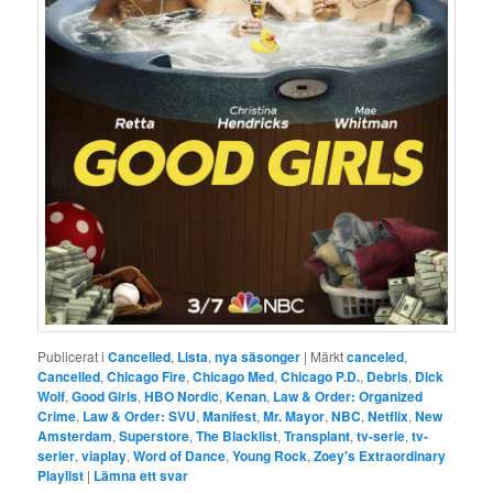
Publicerat i
Cancelled
,
Lista
,
nya säsonger
|
Märkt
canceled
,
Cancelled
,
Chicago Fire
,
Chicago Med
,
Chicago P.D.
,
Debris
,
Dick
Wolf
,
Good Girls
,
HBO Nordic
,
Kenan
,
Law & Order: Organized
Crime
,
Law & Order: SVU
,
Manifest
,
Mr. Mayor
,
NBC
,
Netflix
,
New
Amsterdam
,
Superstore
,
The Blacklist
,
Transplant
,
tv-serie
,
tv-
serier
,
viaplay
,
Word of Dance
,
Young Rock
,
Zoey's Extraordinary
Playlist
|
Lämna ett svar