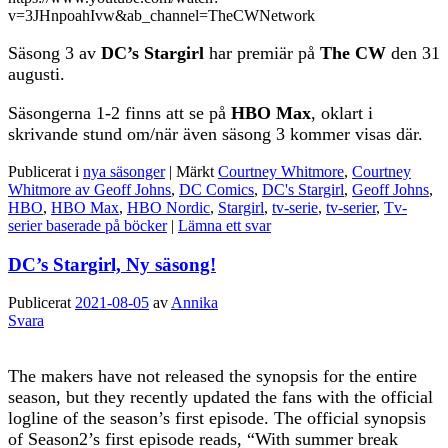
v=3JHnpoahIvw&ab_channel=TheCWNetwork
Säsong 3 av
DC’s Stargirl
har premiär på
The CW
den 31
augusti.
Säsongerna 1-2 finns att se på
HBO Max
, oklart i
skrivande stund om/när även säsong 3 kommer visas där.
Publicerat i
nya säsonger
|
Märkt
Courtney Whitmore
,
Courtney
Whitmore av Geoff Johns
,
DC Comics
,
DC's Stargirl
,
Geoff Johns
,
HBO
,
HBO Max
,
HBO Nordic
,
Stargirl
,
tv-serie
,
tv-serier
,
Tv-
serier baserade på böcker
|
Lämna ett svar
DC’s Stargirl, Ny säsong!
Publicerat
2021-08-05
av
Annika
Svara
The makers have not released the synopsis for the entire
season, but they recently updated the fans with the official
logline of the season’s first episode. The official synopsis
of Season2’s first episode reads, “With summer break