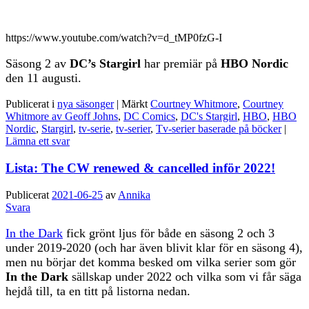
https://www.youtube.com/watch?v=d_tMP0fzG-I
Säsong 2 av
DC’s Stargirl
har premiär på
HBO Nordic
den 11 augusti.
Publicerat i
nya säsonger
|
Märkt
Courtney Whitmore
,
Courtney
Whitmore av Geoff Johns
,
DC Comics
,
DC's Stargirl
,
HBO
,
HBO
Nordic
,
Stargirl
,
tv-serie
,
tv-serier
,
Tv-serier baserade på böcker
|
Lämna ett svar
Lista: The CW renewed & cancelled inför 2022!
Publicerat
2021-06-25
av
Annika
Svara
In the Dark
fick grönt ljus för både en säsong 2 och 3
under 2019-2020 (och har även blivit klar för en säsong 4),
men nu börjar det komma besked om vilka serier som gör
In the Dark
sällskap under 2022 och vilka som vi får säga
hejdå till, ta en titt på listorna nedan.