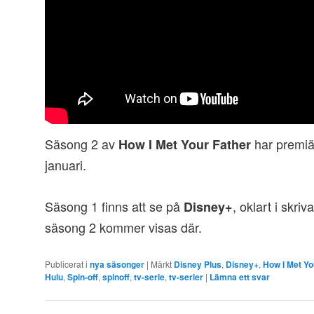
Säsong 2 av
har premi
How I Met Your Father
januari.
Säsong 1 finns att se på
, oklart i skr
Disney+
säsong 2 kommer visas där.
Publicerat i
nya säsonger
|
Märkt
Disney Plus
,
Disney+
,
How I Met Yo
Hulu
,
Spin-off
,
spinoff
,
tv-serie
,
tv-serier
|
Lämna ett svar