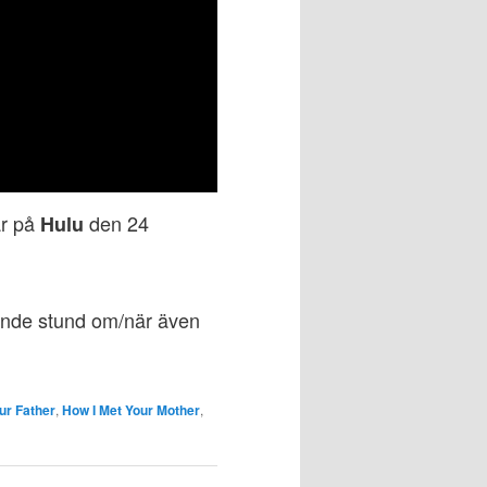
är på
den 24
Hulu
ivande stund om/när även
ur Father
,
How I Met Your Mother
,