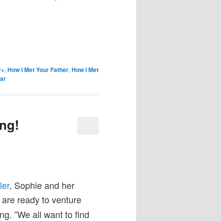
y+
,
How I Met Your Father
,
How I Met
ar
ong!
ler
, Sophie and her
) are ready to venture
g. ”We all want to find