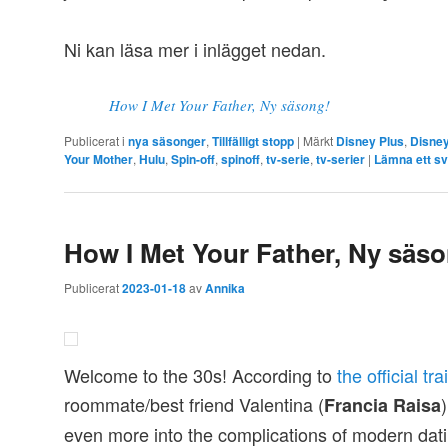
Ni kan läsa mer i inlägget nedan.
How I Met Your Father, Ny säsong!
Publicerat i
nya säsonger
,
Tillfälligt stopp
|
Märkt
Disney Plus
,
Disne
Your Mother
,
Hulu
,
Spin-off
,
spinoff
,
tv-serie
,
tv-serier
|
Lämna ett sv
How I Met Your Father, Ny säs
Publicerat
2023-01-18
av
Annika
Welcome to the 30s! According to
the official trai
roommate/best friend Valentina (
Francia Raisa
even more into the complications of modern datin