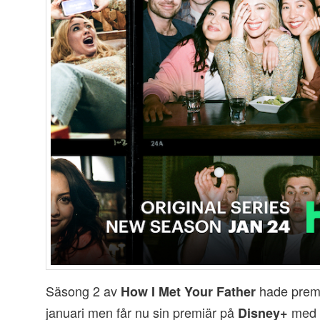
Säsong 2 av
hade prem
How I Met Your Father
januari men får nu sin premiär på
med s
Disney+