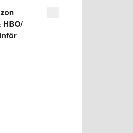
azon
& HBO/
inför