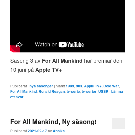
Säsong 3 av
har premiär den
For All Mankind
10 juni på
Apple TV+
Publicerat i
nya säsonger
|
Märkt
1983
,
90s
,
Apple TV+
,
Cold War
,
For All Mankind
,
Ronald Reagan
,
tv-serie
,
tv-serier
,
USSR
|
Lämna
ett svar
For All Mankind, Ny säsong!
Publicerat
2021-02-17
av
Annika