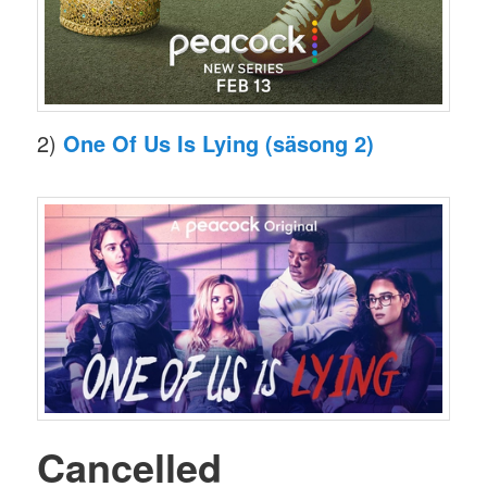
2)
One Of Us Is Lying (säsong 2)
Cancelled