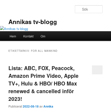
Hoppa
Hoppa
till
till
Sök
primärt
sekundärt
innehåll
innehåll
Annikas tv-blogg
Huvudmeny
Hem
Kontakt
Om
ETIKETTARKIV:
FOR ALL MANKIND
Lista: ABC, FOX, Peacock,
Amazon Prime Video, Apple
TV+, Hulu & HBO/ HBO Max
renewed & cancelled inför
2023!
Publicerat
2022-08-18
av
Annika