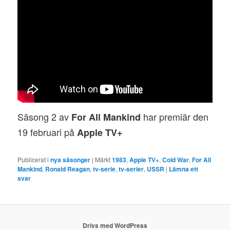
Säsong 2 av
har premiär den
For All Mankind
19 februari på
Apple TV+
Publicerat i
nya säsonger
|
Märkt
1983
,
Apple TV+
,
Cold War
,
For All
Mankind
,
Ronald Reagan
,
tv-serie
,
tv-serier
,
USSR
|
Lämna ett
svar
Drivs med WordPress