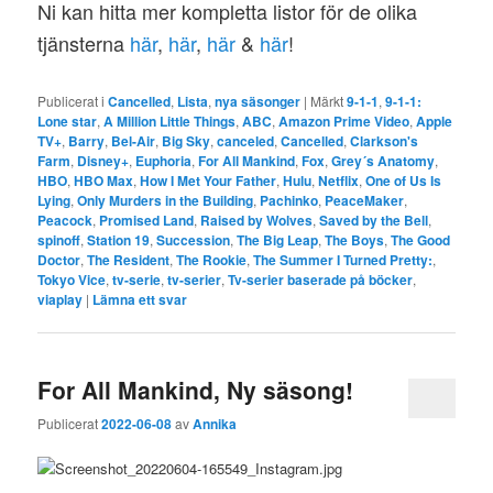
Ni kan hitta mer kompletta listor för de olika
tjänsterna
här
,
här
,
här
&
här
!
Publicerat i
Cancelled
,
Lista
,
nya säsonger
|
Märkt
9-1-1
,
9-1-1:
Lone star
,
A Million Little Things
,
ABC
,
Amazon Prime Video
,
Apple
TV+
,
Barry
,
Bel-Air
,
Big Sky
,
canceled
,
Cancelled
,
Clarkson's
Farm
,
Disney+
,
Euphoria
,
For All Mankind
,
Fox
,
Grey´s Anatomy
,
HBO
,
HBO Max
,
How I Met Your Father
,
Hulu
,
Netflix
,
One of Us Is
Lying
,
Only Murders in the Building
,
Pachinko
,
PeaceMaker
,
Peacock
,
Promised Land
,
Raised by Wolves
,
Saved by the Bell
,
spinoff
,
Station 19
,
Succession
,
The Big Leap
,
The Boys
,
The Good
Doctor
,
The Resident
,
The Rookie
,
The Summer I Turned Pretty:
,
Tokyo Vice
,
tv-serie
,
tv-serier
,
Tv-serier baserade på böcker
,
viaplay
|
Lämna ett svar
For All Mankind, Ny säsong!
Publicerat
2022-06-08
av
Annika