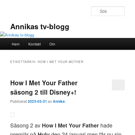
Hoppa
Hoppa
till
till
Sök
primärt
sekundärt
innehåll
innehåll
Annikas tv-blogg
Huvudmeny
Hem
Kontakt
Om
ETIKETTARKIV:
HOW I MET YOUR MOTHER
How I Met Your Father
säsong 2 till Disney+!
Publicerat
2023-03-31
av
Annika
Säsong 2 av
hade
How I Met Your Father
premiär på
den 24 januari men får nu sin
Hulu