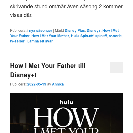
skrivande stund om/när även säsong 2 kommer
visas där.
Publicerat i
nya säsonger
|
Märkt
Disney Plus
,
Disney+
,
How I Met
Your Father
,
How I Met Your Mother
,
Hulu
,
Spin-off
,
spinoff
,
tv-serie
,
tv-serier
|
Lämna ett svar
How I Met Your Father till
Disney+!
Publicerat
2022-05-19
av
Annika