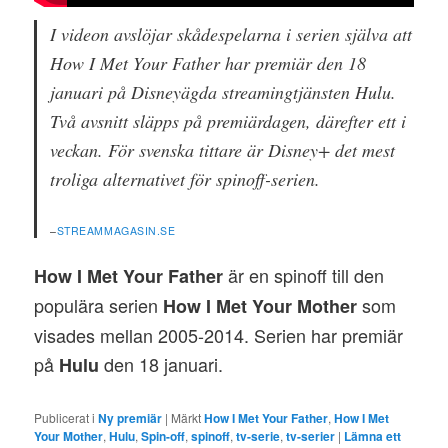
I videon avslöjar skådespelarna i serien själva att
How I Met Your Father har premiär den 18
januari på Disneyägda streamingtjänsten Hulu.
Två avsnitt släpps på premiärdagen, därefter ett i
veckan. För svenska tittare är Disney+ det mest
troliga alternativet för spinoff-serien.
–
STREAMMAGASIN.SE
är en spinoff till den
How I Met Your Father
populära serien
som
How I Met Your Mother
visades mellan 2005-2014. Serien har premiär
på
den 18 januari.
Hulu
Publicerat i
Ny premiär
|
Märkt
How I Met Your Father
,
How I Met
Your Mother
,
Hulu
,
Spin-off
,
spinoff
,
tv-serie
,
tv-serier
|
Lämna ett