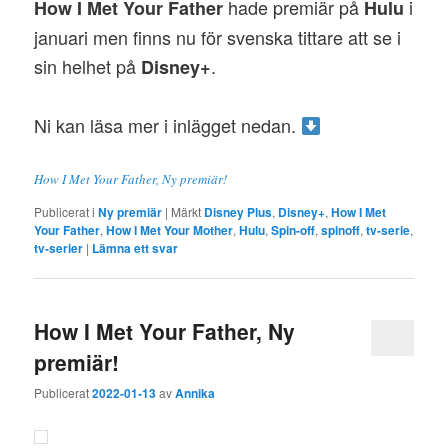
hade premiär på
i
How I Met Your Father
Hulu
januari men finns nu för svenska tittare att se i
sin helhet på
.
Disney+
Ni kan läsa mer i inlägget nedan.
How I Met Your Father, Ny premiär!
Publicerat i
Ny premiär
|
Märkt
Disney Plus
,
Disney+
,
How I Met
Your Father
,
How I Met Your Mother
,
Hulu
,
Spin-off
,
spinoff
,
tv-serie
,
tv-serier
|
Lämna ett svar
How I Met Your Father, Ny
premiär!
Publicerat
2022-01-13
av
Annika