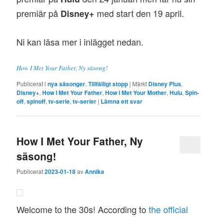
premiär på
med start den 19 april.
Disney+
Ni kan läsa mer i inlägget nedan.
How I Met Your Father, Ny säsong!
Publicerat i
nya säsonger
,
Tillfälligt stopp
|
Märkt
Disney Plus
,
Disney+
,
How I Met Your Father
,
How I Met Your Mother
,
Hulu
,
Spin-
off
,
spinoff
,
tv-serie
,
tv-serier
|
Lämna ett svar
How I Met Your Father, Ny
säsong!
Publicerat
2023-01-18
av
Annika
Welcome to the 30s! According to
the official