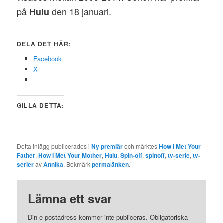
på
den 18 januari.
Hulu
DELA DET HÄR:
Facebook
X
GILLA DETTA:
Detta inlägg publicerades i
Ny premiär
och märktes
How I Met Your
Father
,
How I Met Your Mother
,
Hulu
,
Spin-off
,
spinoff
,
tv-serie
,
tv-
serier
av
Annika
. Bokmärk
permalänken
.
Lämna ett svar
Din e-postadress kommer inte publiceras.
Obligatoriska