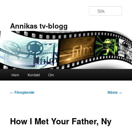
Hoppa
till
Sök
primärt
innehåll
Annikas tv-blogg
Huvudmeny
Hem
Kontakt
Om
Inläggsnavigering
←
Föregående
Nästa
→
How I Met Your Father, Ny