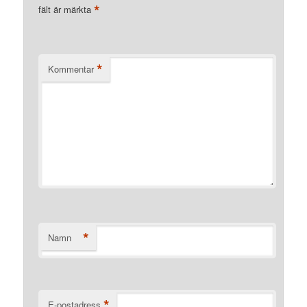
*
fält är märkta
*
Kommentar
*
Namn
*
E-postadress