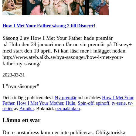
How I Met Your Father säsong 2 till Disney+!
Säsong 2 av How I Met Your Father hade premiär
på Hulu den 24 januari men får nu sin premiär på Disney+
med start den 19 april. Ni kan läsa mer i inlägget nedan.
http://www.atvb.alkb.se/nya-sasonger/how-i-met-your-
father-ny-sasong/
2023-03-31
I ”nya säsonger”
Detta inlägg publicerades i
Ny premiär
och märktes
How I Met Your
Father
,
How I Met Your Mother
,
Hulu
,
Spin-off
,
spinoff
,
tv-serie
,
tv-
serier
av
Annika
. Bokmärk
permalänken
.
Lämna ett svar
Din e-postadress kommer inte publiceras.
Obligatoriska