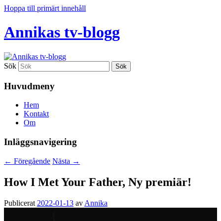
Hoppa till primärt innehåll
Annikas tv-blogg
Sök
Huvudmeny
Hem
Kontakt
Om
Inläggsnavigering
←
Föregående
Nästa
→
How I Met Your Father, Ny premiär!
Publicerat
2022-01-13
av
Annika