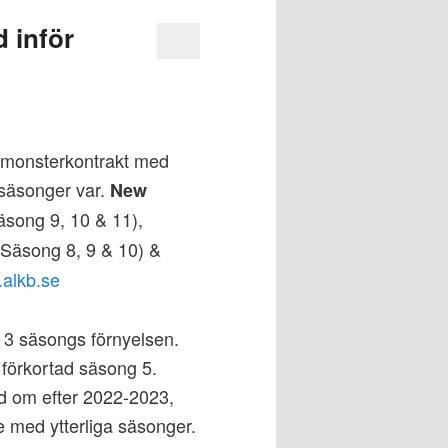
 inför
t monsterkontrakt med
 säsonger var.
New
äsong 9, 10 & 11),
Säsong 8, 9 & 10) &
.alkb.se
v 3 säsongs förnyelsen.
förkortad säsong 5.
ed om efter 2022-2023,
de med ytterliga säsonger.