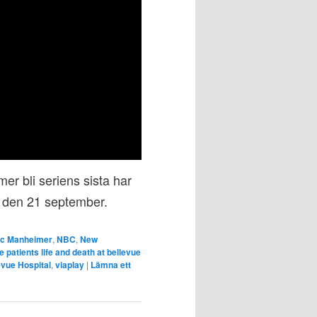
er bli seriens sista har
den 21 september.
y
ic Manheimer
,
NBC
,
New
e patients life and death at bellevue
evue Hospital
,
viaplay
|
Lämna ett