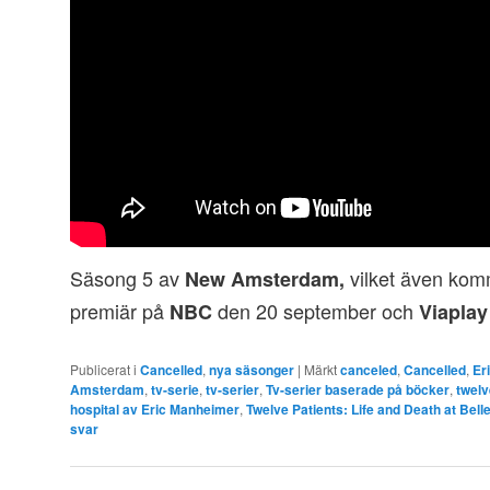
Säsong 5 av
vilket även komm
New Amsterdam,
premiär på
den 20 september och
NBC
Viapla
Publicerat i
Cancelled
,
nya säsonger
|
Märkt
canceled
,
Cancelled
,
Er
Amsterdam
,
tv-serie
,
tv-serier
,
Tv-serier baserade på böcker
,
twelv
hospital av Eric Manheimer
,
Twelve Patients: Life and Death at Bell
svar