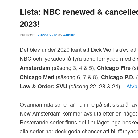
Lista: NBC renewed & cancelled
2023!
Publicerat
2022-07-12
av
Annika
Det blev under 2020 känt att Dick Wolf skrev et
NBC och lyckades få fyra serie förnyade med 3
(säsong 3, 4 & 5),
(s
Amsterdam
Chicago Fire
(säsong 6, 7 & 8),
(
Chicago Med
Chicago P.D.
(säsong 22, 23 & 24). –
Atvb
Law & Order: SVU
Ovannämnda serier är nu inne på sitt sista år a
New Amsterdam kommer avsluta efter en något 
Resterande serier finns det i nuläget inga besk
alla serier har dock goda chanser att bli förnya