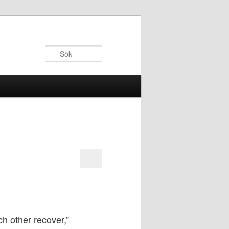
Sök
h other recover,”