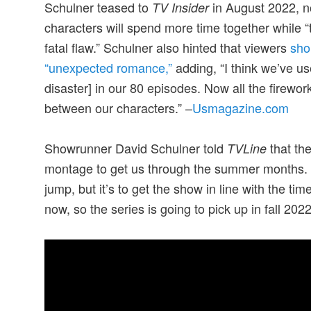
Schulner teased to
in August 2022, no
TV Insider
characters will spend more time together while “
fatal flaw.” Schulner also hinted that viewers
sho
“unexpected romance,”
adding, “I think we’ve us
disaster] in our 80 episodes. Now all the firewor
between our characters.” –
Usmagazine.com
Showrunner David Schulner told
that th
TVLine
montage to get us through the summer months. T
jump, but it’s to get the show in line with the tim
now, so the series is going to pick up in fall 2022