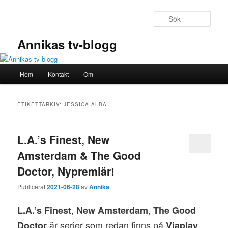
Hoppa
Hoppa
till
till
Sök
primärt
sekundärt
innehåll
innehåll
Annikas tv-blogg
Huvudmeny
Hem
Kontakt
Om
ETIKETTARKIV:
JESSICA ALBA
L.A.’s Finest, New
Amsterdam & The Good
Doctor, Nypremiär!
Publicerat
2021-06-28
av
Annika
,
,
L.A.’s Finest
New Amsterdam
The Good
är serier som redan finns på
Doctor
Viaplay