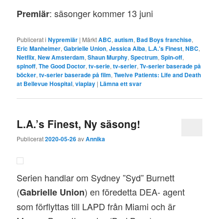
: säsonger kommer 13 juni
Premiär
Publicerat i
Nypremiär
|
Märkt
ABC
,
autism
,
Bad Boys franchise
,
Eric Manheimer
,
Gabrielle Union
,
Jessica Alba
,
L.A.'s Finest
,
NBC
,
Netflix
,
New Amsterdam
,
Shaun Murphy
,
Spectrum
,
Spin-off
,
spinoff
,
The Good Doctor
,
tv-serie
,
tv-serier
,
Tv-serier baserade på
böcker
,
tv-serier baserade på film
,
Twelve Patients: Life and Death
at Bellevue Hospital
,
viaplay
|
Lämna ett svar
L.A.’s Finest, Ny säsong!
Publicerat
2020-05-26
av
Annika
Serien handlar om Sydney ”Syd” Burnett
(
) en föredetta DEA- agent
Gabrielle Union
som förflyttas till LAPD från Miami och är