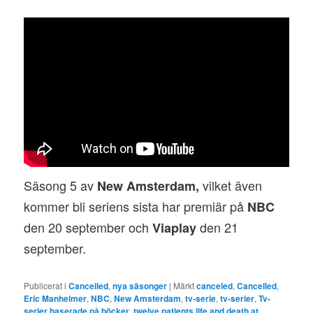
Säsong 5 av
vilket även
New Amsterdam,
kommer bli seriens sista har premiär på
NBC
den 20 september och
den 21
Viaplay
september.
Publicerat i
Cancelled
,
nya säsonger
|
Märkt
canceled
,
Cancelled
,
Eric Manheimer
,
NBC
,
New Amsterdam
,
tv-serie
,
tv-serier
,
Tv-
serier baserade på böcker
,
twelve patients life and death at