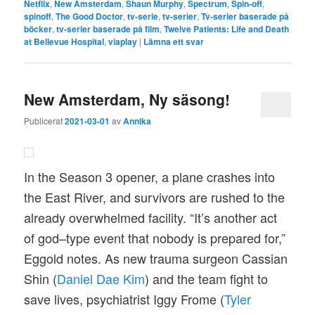
Netflix
,
New Amsterdam
,
Shaun Murphy
,
Spectrum
,
Spin-off
,
spinoff
,
The Good Doctor
,
tv-serie
,
tv-serier
,
Tv-serier baserade på
böcker
,
tv-serier baserade på film
,
Twelve Patients: Life and Death
at Bellevue Hospital
,
viaplay
|
Lämna ett svar
New Amsterdam, Ny säsong!
Publicerat
2021-03-01
av
Annika
In the Season 3 opener, a plane crashes into
the East River, and survivors are rushed to the
already overwhelmed facility. “It’s another act
of god–type event that nobody is prepared for,”
Eggold notes. As new trauma surgeon Cassian
Shin (
Daniel Dae Kim
) and the team fight to
save lives, psychiatrist Iggy Frome (
Tyler