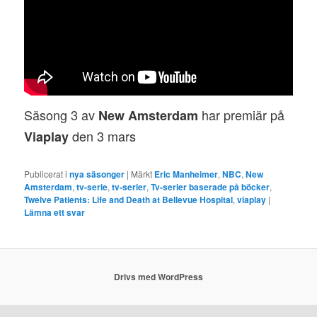
Säsong 3 av
har premiär på
New Amsterdam
den 3 mars
Viaplay
Publicerat i
nya säsonger
|
Märkt
Eric Manheimer
,
NBC
,
New
Amsterdam
,
tv-serie
,
tv-serier
,
Tv-serier baserade på böcker
,
Twelve Patients: Life and Death at Bellevue Hospital
,
viaplay
|
Lämna ett svar
Drivs med WordPress