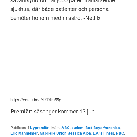
sjukhus, där både patienter och personal
bemöter honom med misstro. -Netflix
https://youtu.be/fYlZDTru55g
: säsonger kommer 13 juni
Premiär
Publicerat i
Nypremiär
|
Märkt
ABC
,
autism
,
Bad Boys franchise
,
Eric Manheimer
,
Gabrielle Union
,
Jessica Alba
,
L.A.'s Finest
,
NBC
,