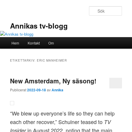
Hoppa
Hoppa
till
till
Sök
primärt
sekundärt
innehåll
innehåll
Annikas tv-blogg
Huvudmeny
Hem
Kontakt
Om
ETIKETTARKIV:
ERIC MANHEIMER
New Amsterdam, Ny säsong!
Publicerat
2022-09-18
av
Annika
“We blew up everyone’s life so they can help
each other recover,” Schulner teased to
TV
in August 2022, noting that the main
Insider