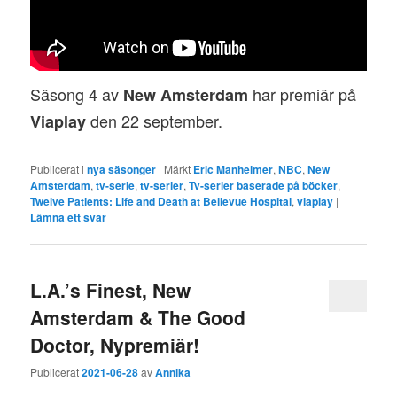
Säsong 4 av
har premiär på
New Amsterdam
den 22 september.
Viaplay
Publicerat i
nya säsonger
|
Märkt
Eric Manheimer
,
NBC
,
New
Amsterdam
,
tv-serie
,
tv-serier
,
Tv-serier baserade på böcker
,
Twelve Patients: Life and Death at Bellevue Hospital
,
viaplay
|
Lämna ett svar
L.A.’s Finest, New
Amsterdam & The Good
Doctor, Nypremiär!
Publicerat
2021-06-28
av
Annika