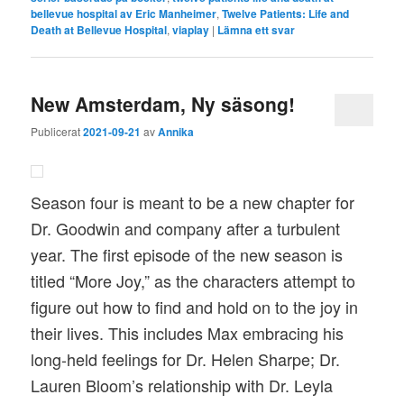
bellevue hospital av Eric Manheimer
,
Twelve Patients: Life and
Death at Bellevue Hospital
,
viaplay
|
Lämna ett svar
New Amsterdam, Ny säsong!
Publicerat
2021-09-21
av
Annika
Season four is meant to be a new chapter for
Dr. Goodwin and company after a turbulent
year. The first episode of the new season is
titled “More Joy,” as the characters attempt to
figure out how to find and hold on to the joy in
their lives. This includes Max embracing his
long-held feelings for Dr. Helen Sharpe; Dr.
Lauren Bloom’s relationship with Dr. Leyla