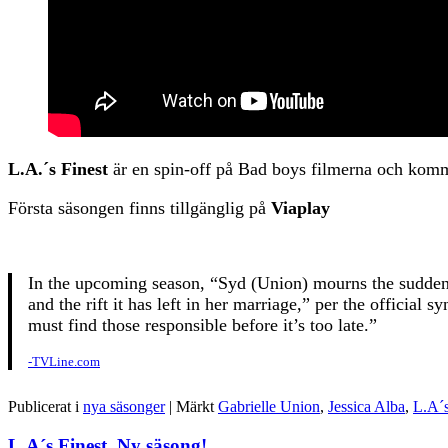
L.A.´s Finest
är en spin-off på Bad boys filmerna och komm
Första säsongen finns tillgänglig på
Viaplay
In the upcoming season, “Syd (Union) mourns the sudden 
and the rift it has left in her marriage,” per the offic
must find those responsible before it’s too late.”
-TVLine.com
Publicerat i
nya säsonger
|
Märkt
Gabrielle Union
,
Jessica Alba
,
L.A´s
L.A´s Finest, Ny säsong!