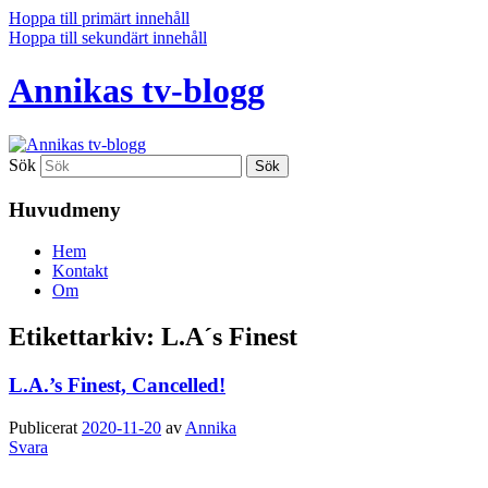
Hoppa till primärt innehåll
Hoppa till sekundärt innehåll
Annikas tv-blogg
Sök
Huvudmeny
Hem
Kontakt
Om
Etikettarkiv:
L.A´s Finest
L.A.’s Finest, Cancelled!
Publicerat
2020-11-20
av
Annika
Svara