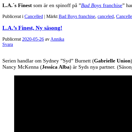
L.A.´s Finest
som är en spinoff på ”
Bad Boys
franchise
” ha
Publicerat i
Cancelled
|
Märkt
Bad Boys franchise
,
canceled
,
Cancell
L.A.’s Finest, Ny säsong!
Publicerat
2020-05-26
av
Annika
Svara
Serien handlar om Sydney ”Syd” Burnett (
Gabrielle Union
Nancy McKenna (
Jessica Alba
) är Syds nya partner. (Säson