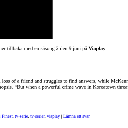
er tillbaka med en säsong 2 den 9 juni på
Viaplay
loss of a friend and struggles to find answers, while McKenn
ial synopsis. “But when a powerful crime wave in Koreatown th
 Finest
,
tv-serie
,
tv-serier
,
viaplay
|
Lämna ett svar