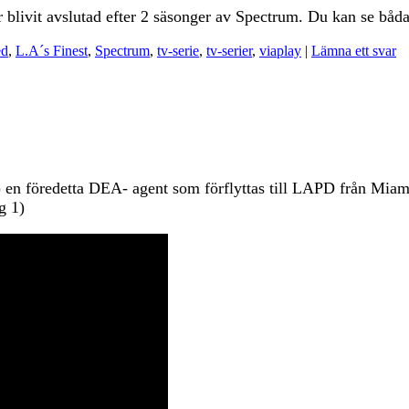
r blivit avslutad efter 2 säsonger av Spectrum. Du kan se båd
ed
,
L.A´s Finest
,
Spectrum
,
tv-serie
,
tv-serier
,
viaplay
|
Lämna ett svar
) en föredetta DEA- agent som förflyttas till LAPD från Miam
g 1)