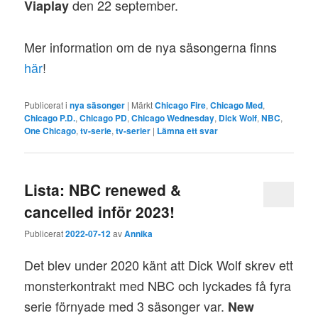
den 22 september.
Viaplay
Mer information om de nya säsongerna finns
här
!
Publicerat i
nya säsonger
|
Märkt
Chicago Fire
,
Chicago Med
,
Chicago P.D.
,
Chicago PD
,
Chicago Wednesday
,
Dick Wolf
,
NBC
,
One Chicago
,
tv-serie
,
tv-serier
|
Lämna ett svar
Lista: NBC renewed &
cancelled inför 2023!
Publicerat
2022-07-12
av
Annika
Det blev under 2020 känt att Dick Wolf skrev ett
monsterkontrakt med NBC och lyckades få fyra
serie förnyade med 3 säsonger var.
New