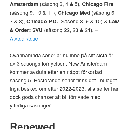
(säsong 3, 4 & 5),
Amsterdam
Chicago Fire
(säsong 9, 10 & 11),
(säsong 6,
Chicago Med
7 & 8),
(Säsong 8, 9 & 10) &
Chicago P.D.
Law
(säsong 22, 23 & 24). –
& Order: SVU
Atvb.alkb.se
Ovannämnda serier är nu inne på sitt sista år
av 3 säsongs förnyelsen. New Amsterdam
kommer avsluta efter en något förkortad
säsong 5. Resterande serier finns det i nuläget
inga besked om efter 2022-2023, alla serier har
dock goda chanser att bli förnyade med
ytterliga säsonger.
Renewed