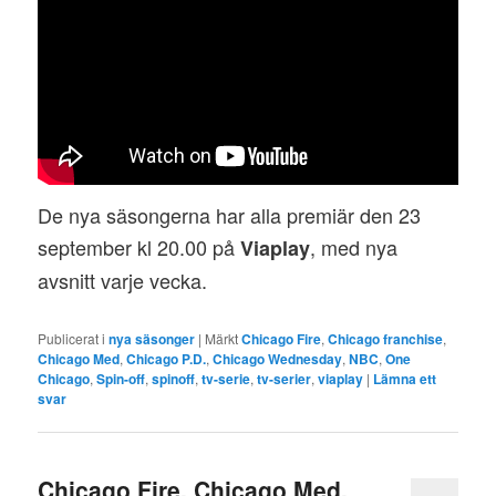
De nya säsongerna har alla premiär den 23
september kl 20.00 på
, med nya
Viaplay
avsnitt varje vecka.
Publicerat i
nya säsonger
|
Märkt
Chicago Fire
,
Chicago franchise
,
Chicago Med
,
Chicago P.D.
,
Chicago Wednesday
,
NBC
,
One
Chicago
,
Spin-off
,
spinoff
,
tv-serie
,
tv-serier
,
viaplay
|
Lämna ett
svar
Chicago Fire, Chicago Med,