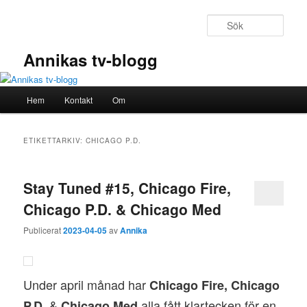
Hoppa
Hoppa
till
till
Sök
primärt
sekundärt
innehåll
innehåll
Annikas tv-blogg
Huvudmeny
Hem
Kontakt
Om
ETIKETTARKIV:
CHICAGO P.D.
Stay Tuned #15, Chicago Fire,
Chicago P.D. & Chicago Med
Publicerat
2023-04-05
av
Annika
Under april månad har
Chicago Fire, Chicago
&
alla fått klartecken för en
P.D.
Chicago Med