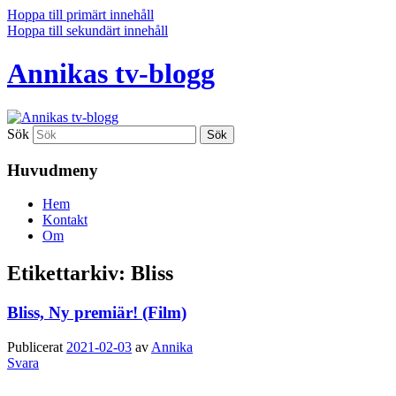
Hoppa till primärt innehåll
Hoppa till sekundärt innehåll
Annikas tv-blogg
Sök
Huvudmeny
Hem
Kontakt
Om
Etikettarkiv:
Bliss
Bliss, Ny premiär! (Film)
Publicerat
2021-02-03
av
Annika
Svara