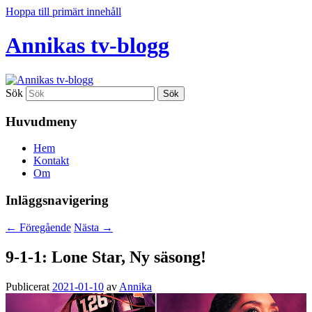
Hoppa till primärt innehåll
Annikas tv-blogg
Sök
Huvudmeny
Hem
Kontakt
Om
Inläggsnavigering
←
Föregående
Nästa
→
9-1-1: Lone Star, Ny säsong!
Publicerat
2021-01-10
av
Annika