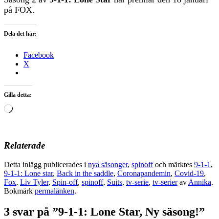
på FOX.
Dela det här:
Facebook
X
Gilla detta:
Laddar
in
…
Relaterade
Detta inlägg publicerades i
nya säsonger
,
spinoff
och märktes
9-1-1
,
9-1-1: Lone star
,
Back in the saddle
,
Coronapandemin
,
Covid-19
,
Fox
,
Liv Tyler
,
Spin-off
,
spinoff
,
Suits
,
tv-serie
,
tv-serier
av
Annika
.
Bokmärk
permalänken
.
3 svar på ”
9-1-1: Lone Star, Ny säsong!
”