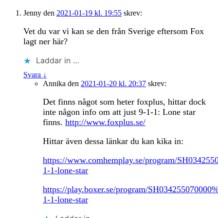
Jenny
den
2021-01-19 kl. 19:55
skrev:
Vet du var vi kan se den från Sverige eftersom Fox
lagt ner här?
Laddar in …
Svara
↓
Annika
den
2021-01-20 kl. 20:37
skrev:
Det finns något som heter foxplus, hittar dock
inte någon info om att just 9-1-1: Lone star
finns.
http://www.foxplus.se/
Hittar även dessa länkar du kan kika in:
https://www.comhemplay.se/program/SH0342
1-1-lone-star
https://play.boxer.se/program/SH034255070
1-1-lone-star