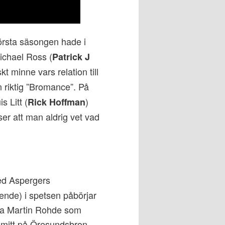
första säsongen hade i
Michael Ross (
Patrick J
kt minne vars relation till
en riktig ”Bromance”. På
s Litt (
)
Rick Hoffman
ser att man aldrig vet vad
ed Aspergers
ende) i spetsen påbörjar
ega Martin Rohde som
s mitt på Öresundsbron,