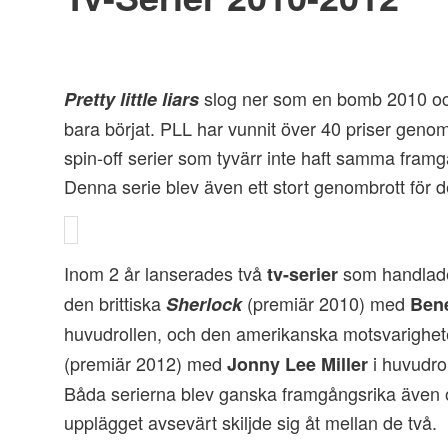
slog ner som en bomb 2010 och
Pretty little liars
bara börjat. PLL har vunnit över 40 priser genom
spin-off serier som tyvärr inte haft samma framg
Denna serie blev även ett stort genombrott för 
Inom 2 år lanserades två
som handla
tv-serier
den brittiska
(premiär 2010) med
Sherlock
Ben
huvudrollen, och den amerikanska motsvarighe
(premiär 2012) med
i huvudrol
Jonny Lee Miller
Båda serierna blev ganska framgångsrika även 
upplägget avsevärt skiljde sig åt mellan de två.