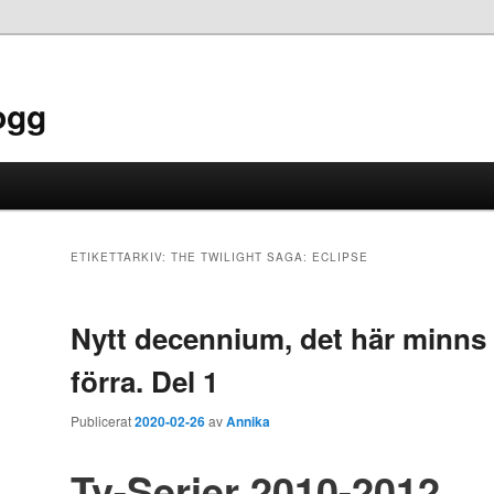
ogg
ETIKETTARKIV:
THE TWILIGHT SAGA: ECLIPSE
Nytt decennium, det här minns 
förra. Del 1
Publicerat
2020-02-26
av
Annika
Tv-Serier 2010-2012