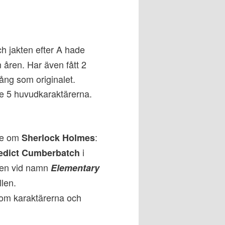
 jakten efter A hade
 åren. Har även fått 2
ång som originalet.
de 5 huvudkaraktärerna.
de om
:
Sherlock Holmes
i
edict Cumberbatch
ten vid namn
Elementary
len.
om karaktärerna och