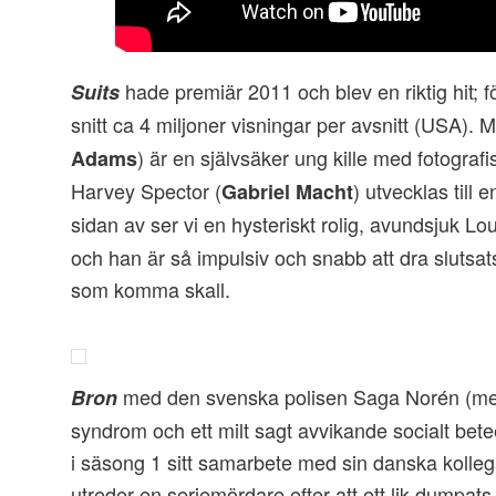
hade premiär 2011 och blev en riktig hit; 
Suits
snitt ca 4 miljoner visningar per avsnitt (USA). 
) är en självsäker ung kille med fotografis
Adams
Harvey Spector (
) utvecklas till 
Gabriel Macht
sidan av ser vi en hysteriskt rolig, avundsjuk Loui
och han är så impulsiv och snabb att dra slutsat
som komma skall.
med den svenska polisen Saga Norén (m
Bron
syndrom och ett milt sagt avvikande socialt bete
i säsong 1 sitt samarbete med sin danska koll
utreder en seriemördare efter att ett lik dumpat