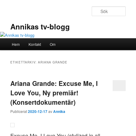
Hoppa
Hoppa
till
till
Sök
primärt
sekundärt
innehåll
innehåll
Annikas tv-blogg
Huvudmeny
Hem
Kontakt
Om
ETIKETTARKIV:
ARIANA GRANDE
Ariana Grande: Excuse Me, I
Love You, Ny premiär!
(Konsertdokumentär)
Publicerat
2020-12-17
av
Annika
Excuse Me, I Love You (stylized in all