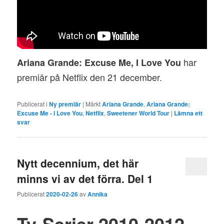
har
Ariana Grande: Excuse Me, I Love You
premiär på Netflix den 21 december.
Publicerat i
Ny premiär
|
Märkt
Ariana Grande
,
Ariana Grande:
Excuse Me - I Love You
,
Netflix
,
Sweetener World Tour
|
Lämna ett
svar
Nytt decennium, det här
minns vi av det förra. Del 1
Publicerat
2020-02-26
av
Annika
Tv-Serier 2010-2012