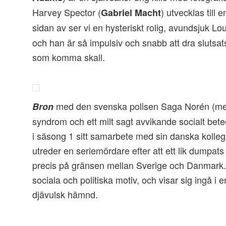
Harvey Spector (
) utvecklas till 
Gabriel Macht
sidan av ser vi en hysteriskt rolig, avundsjuk Loui
och han är så impulsiv och snabb att dra slutsat
som komma skall.
med den svenska polisen Saga Norén (m
Bron
syndrom och ett milt sagt avvikande socialt bete
i säsong 1 sitt samarbete med sin danska koll
utreder en seriemördare efter att ett lik dumpat
precis på gränsen mellan Sverige och Danmark
sociala och politiska motiv, och visar sig ingå i e
djävulsk hämnd.