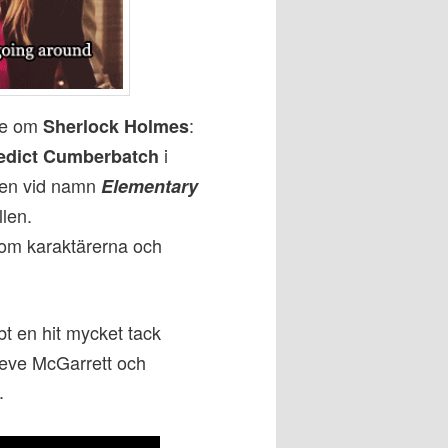
de om
:
Sherlock Holmes
i
edict Cumberbatch
ten vid namn
Elementary
len.
om karaktärerna och
t en hit mycket tack
teve McGarrett och
.