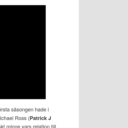
första säsongen hade i
Michael Ross (
Patrick J
kt minne vars relation till