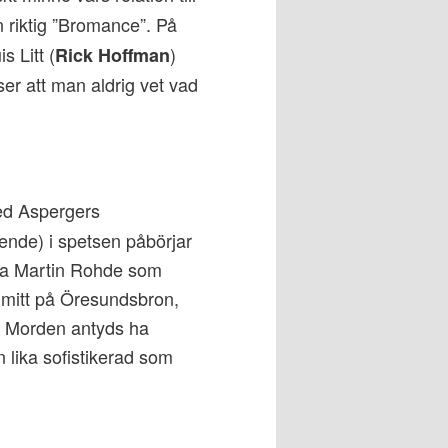
en riktig ”Bromance”. På
s Litt (
)
Rick Hoffman
ser att man aldrig vet vad
ed Aspergers
ende) i spetsen påbörjar
ega Martin Rohde som
s mitt på Öresundsbron,
. Morden antyds ha
n lika sofistikerad som