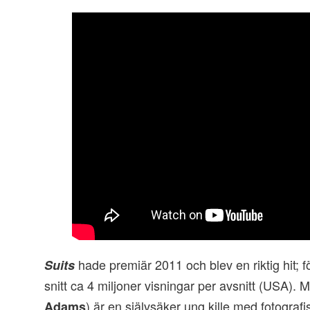
hade premiär 2011 och blev en riktig hit; 
Suits
snitt ca 4 miljoner visningar per avsnitt (USA). 
) är en självsäker ung kille med fotografis
Adams