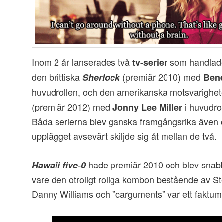
Inom 2 år lanserades två
som handla
tv-serier
den brittiska
(premiär 2010) med
Sherlock
Ben
huvudrollen, och den amerikanska motsvarighe
(premiär 2012) med
i huvudrol
Jonny Lee Miller
Båda serierna blev ganska framgångsrika även 
upplägget avsevärt skiljde sig åt mellan de två.
hade premiär 2010 och blev snabb
Hawaii five-0
vare den otroligt roliga kombon bestående av S
Danny Williams och ”carguments” var ett faktum