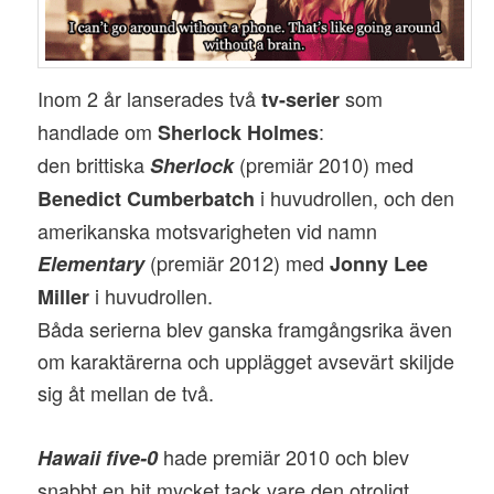
Inom 2 år lanserades två
som
tv-serier
handlade om
:
Sherlock Holmes
den brittiska
(premiär 2010) med
Sherlock
i huvudrollen, och den
Benedict Cumberbatch
amerikanska motsvarigheten vid namn
(premiär 2012) med
Elementary
Jonny Lee
i huvudrollen.
Miller
Båda serierna blev ganska framgångsrika även
om karaktärerna och upplägget avsevärt skiljde
sig åt mellan de två.
hade premiär 2010 och blev
Hawaii five-0
snabbt en hit mycket tack vare den otroligt