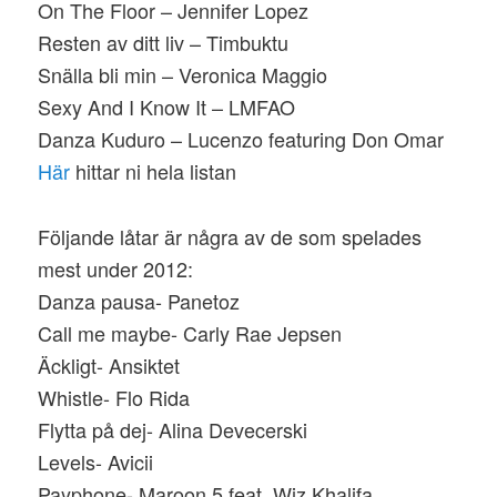
On The Floor – Jennifer Lopez
Resten av ditt liv – Timbuktu
Snälla bli min – Veronica Maggio
Sexy And I Know It – LMFAO
Danza Kuduro – Lucenzo featuring Don Omar
Här
hittar ni hela listan
Följande låtar är några av de som spelades
mest under 2012:
Danza pausa- Panetoz
Call me maybe- Carly Rae Jepsen
Äckligt- Ansiktet
Whistle- Flo Rida
Flytta på dej- Alina Devecerski
Levels- Avicii
Payphone- Maroon 5 feat. Wiz Khalifa