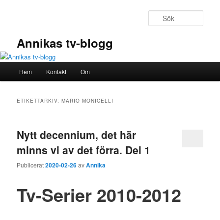
Hoppa
Hoppa
till
till
Sök
primärt
sekundärt
innehåll
innehåll
Annikas tv-blogg
Huvudmeny
Hem
Kontakt
Om
ETIKETTARKIV:
MARIO MONICELLI
Nytt decennium, det här
minns vi av det förra. Del 1
Publicerat
2020-02-26
av
Annika
Tv-Serier 2010-2012