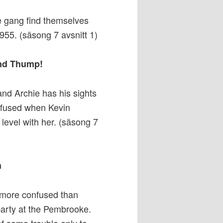
he gang find themselves
955. (säsong 7 avsnitt 1)
and Thump!
and Archie has his sights
onfused when Kevin
 level with her. (säsong 7
n
g more confused than
party at the Pembrooke.