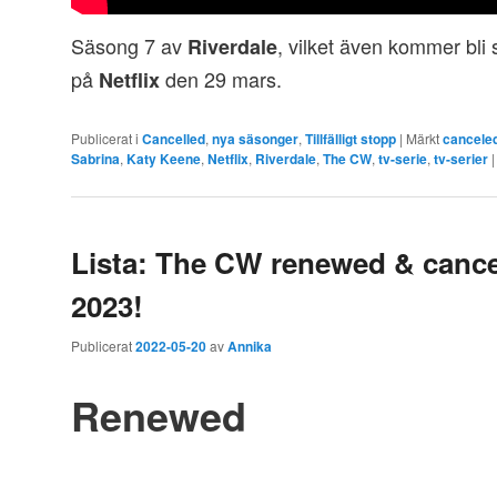
Säsong 7 av
, vilket även kommer bli 
Riverdale
på
den 29 mars.
Netflix
Publicerat i
Cancelled
,
nya säsonger
,
Tillfälligt stopp
|
Märkt
cancele
Sabrina
,
Katy Keene
,
Netflix
,
Riverdale
,
The CW
,
tv-serie
,
tv-serier
Lista: The CW renewed & cancel
2023!
Publicerat
2022-05-20
av
Annika
Renewed