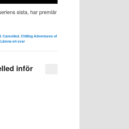
seriens sista, har premiär
d
,
Cancelled
,
Chilling Adventures of
|
Lämna ett svar
led inför