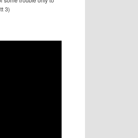
f some trouble only to
tt 3)