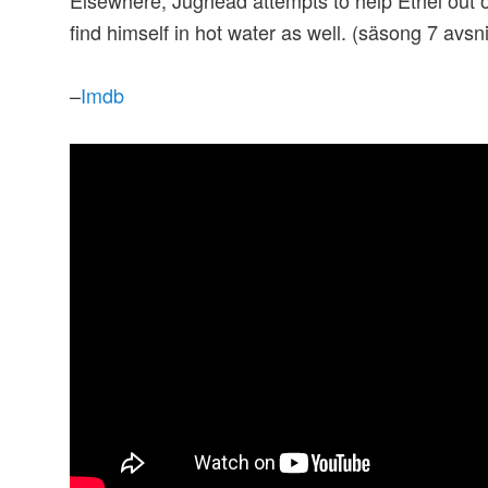
Elsewhere, Jughead attempts to help Ethel out o
find himself in hot water as well. (säsong 7 avsni
–
Imdb