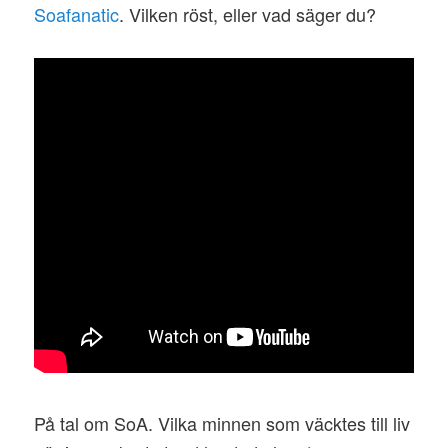
Soafanatic
. Vilken röst, eller vad säger du?
På tal om SoA. Vilka minnen som väcktes till liv