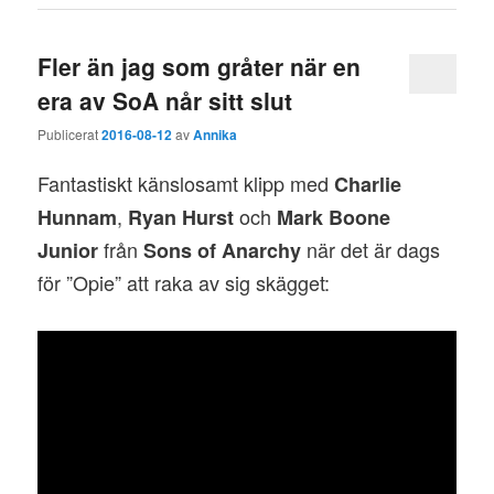
Fler än jag som gråter när en
era av SoA når sitt slut
Publicerat
2016-08-12
av
Annika
Fantastiskt känslosamt klipp med
Charlie
,
och
Hunnam
Ryan Hurst
Mark Boone
från
när det är dags
Junior
Sons of Anarchy
för ”Opie” att raka av sig skägget: