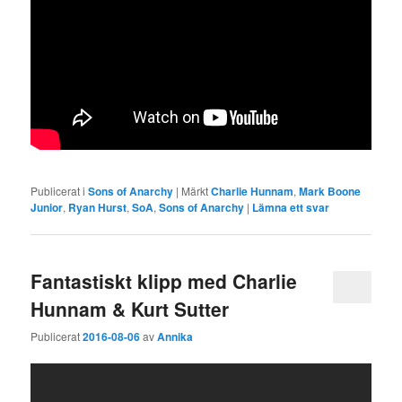
Publicerat i
Sons of Anarchy
|
Märkt
Charlie Hunnam
,
Mark Boone
Junior
,
Ryan Hurst
,
SoA
,
Sons of Anarchy
|
Lämna ett svar
Fantastiskt klipp med Charlie
Hunnam & Kurt Sutter
Publicerat
2016-08-06
av
Annika