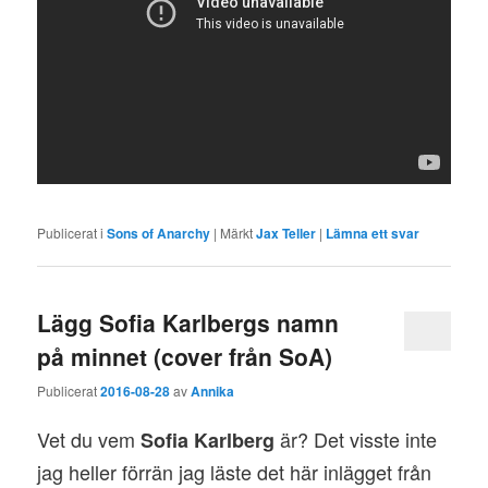
Publicerat i
Sons of Anarchy
|
Märkt
Jax Teller
|
Lämna ett svar
Lägg Sofia Karlbergs namn
på minnet (cover från SoA)
Publicerat
2016-08-28
av
Annika
Vet du vem
är? Det visste inte
Sofia Karlberg
jag heller förrän jag läste det här inlägget från