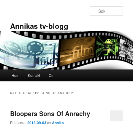
Hoppa
Hoppa
till
till
Sök
primärt
sekundärt
innehåll
innehåll
Annikas tv-blogg
Huvudmeny
Hem
Kontakt
Om
KATEGORIARKIV:
SONS OF ANARCHY
Bloopers Sons Of Anrachy
Publicerat
2018-09-03
av
Annika