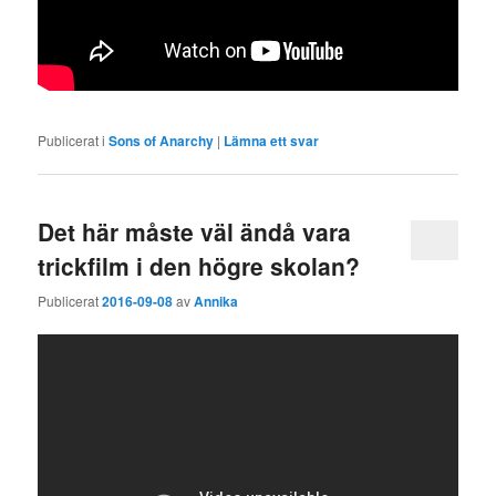
Publicerat i
Sons of Anarchy
|
Lämna ett svar
Det här måste väl ändå vara
trickfilm i den högre skolan?
Publicerat
2016-09-08
av
Annika