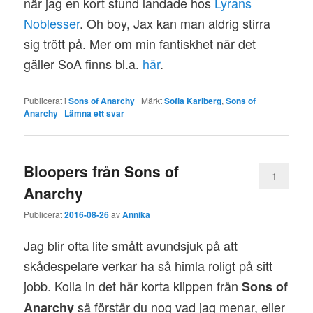
när jag en kort stund landade hos
Lyrans
Noblesser
. Oh boy, Jax kan man aldrig stirra
sig trött på. Mer om min fantiskhet när det
gäller SoA finns bl.a.
här
.
Publicerat i
Sons of Anarchy
|
Märkt
Sofia Karlberg
,
Sons of
Anarchy
|
Lämna ett svar
Bloopers från Sons of
1
Anarchy
Publicerat
2016-08-26
av
Annika
Jag blir ofta lite smått avundsjuk på att
skådespelare verkar ha så himla roligt på sitt
jobb. Kolla in det här korta klippen från
Sons of
så förstår du nog vad jag menar, eller
Anarchy