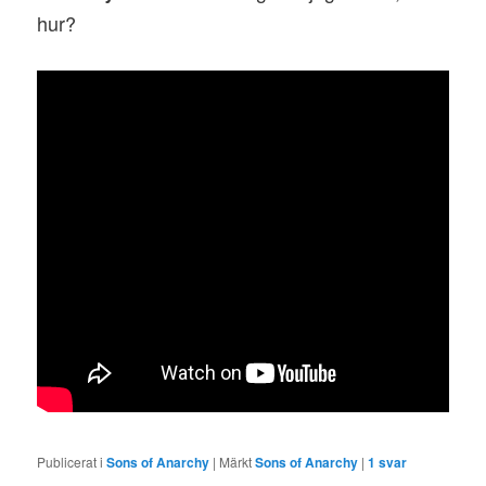
hur?
Publicerat i
Sons of Anarchy
|
Märkt
Sons of Anarchy
|
1
svar