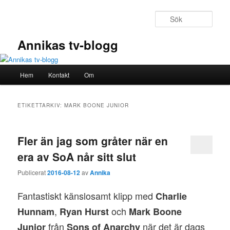
Hoppa
Hoppa
till
till
Sök
primärt
sekundärt
innehåll
innehåll
Annikas tv-blogg
Huvudmeny
Hem
Kontakt
Om
ETIKETTARKIV:
MARK BOONE JUNIOR
Fler än jag som gråter när en
era av SoA når sitt slut
Publicerat
2016-08-12
av
Annika
Fantastiskt känslosamt klipp med
Charlie
,
och
Hunnam
Ryan Hurst
Mark Boone
från
när det är dags
Junior
Sons of Anarchy