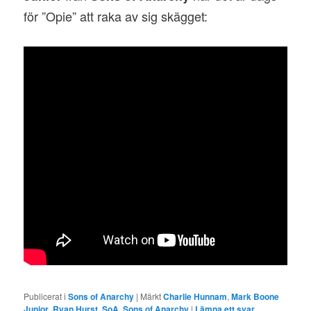
för ”Opie” att raka av sig skägget:
Publicerat i
Sons of Anarchy
|
Märkt
Charlie Hunnam
,
Mark Boone
Junior
,
Ryan Hurst
,
SoA
,
Sons of Anarchy
|
Lämna ett svar