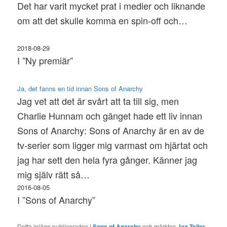
Det har varit mycket prat i medier och liknande
om att det skulle komma en spin-off och…
2018-08-29
I ”Ny premiär”
Ja, det fanns en tid innan Sons of Anarchy
Jag vet att det är svårt att ta till sig, men
Charlie Hunnam och gänget hade ett liv innan
Sons of Anarchy: Sons of Anarchy är en av de
tv-serier som ligger mig varmast om hjärtat och
jag har sett den hela fyra gånger. Känner jag
mig själv rätt så…
2016-08-05
I ”Sons of Anarchy”
Detta inlägg publicerades i
Sons of Anarchy
och märktes
Jax Teller