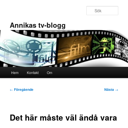
Hoppa
till
Sök
primärt
innehåll
Annikas tv-blogg
Huvudmeny
Hem
Kontakt
Om
Inläggsnavigering
←
Föregående
Nästa
→
Det här måste väl ändå vara