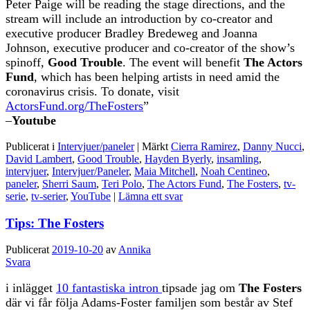
Peter Paige will be reading the stage directions, and the
stream will include an introduction by co-creator and
executive producer Bradley Bredeweg and Joanna
Johnson, executive producer and co-creator of the show’s
spinoff,
Good Trouble
. The event will benefit
The Actors
Fund
, which has been helping artists in need amid the
coronavirus crisis. To donate, visit
ActorsFund.org/TheFosters
”
–
Youtube
Publicerat i
Intervjuer/paneler
|
Märkt
Cierra Ramirez
,
Danny Nucci
,
David Lambert
,
Good Trouble
,
Hayden Byerly
,
insamling
,
intervjuer
,
Intervjuer/Paneler
,
Maia Mitchell
,
Noah Centineo
,
paneler
,
Sherri Saum
,
Teri Polo
,
The Actors Fund
,
The Fosters
,
tv-
serie
,
tv-serier
,
YouTube
|
Lämna ett svar
Tips: The Fosters
Publicerat
2019-10-20
av
Annika
Svara
i inlägget
10 fantastiska intron
tipsade jag om
The Fosters
där vi får följa Adams-Foster familjen som består av Stef