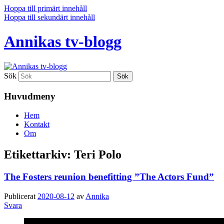
Hoppa till primärt innehåll
Hoppa till sekundärt innehåll
Annikas tv-blogg
Sök
Huvudmeny
Hem
Kontakt
Om
Etikettarkiv:
Teri Polo
The Fosters reunion benefitting ”The Actors Fund”
Publicerat
2020-08-12
av
Annika
Svara