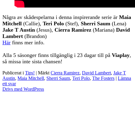
Några av skådespelarna i denna inspirerande serie är
Maia
Mitchell
(Callie),
Teri Polo
(Stef),
Sherri Saum
(Lena)
Jake T Austin
(Jesus),
Cierra Ramirez
(Mariana)
David
Lambert
(Brandon)
Här
finns mer info.
Alla 5 säsonger finns tillgänglig i 23 dagar till på
Viaplay
,
så missa inte sista chansen!
Publicerat i
Tips!
|
Märkt
Cierra Ramirez
,
David Lambert
,
Jake T
Austin
,
Maia Mitchell
,
Sherri Saum
,
Teri Polo
,
The Fosters
|
Lämna
ett svar
Drivs med WordPress