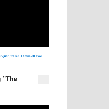
ervjuer
,
Trailer
|
Lämna ett svar
g ”The