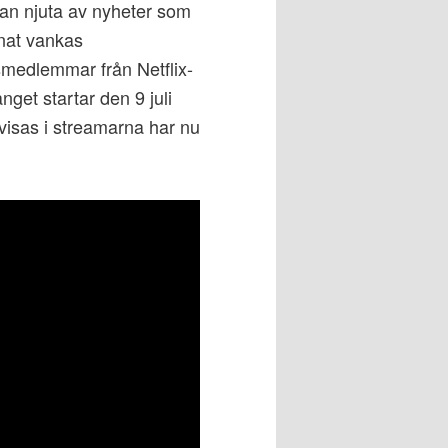
s kan njuta av nyheter som
nnat vankas
medlemmar från Netflix-
get startar den 9 juli
isas i streamarna har nu