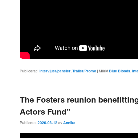
Publicerat i
Intervjuer/paneler
,
Trailer/Promo
|
Märkt
Blue Bloods
,
int
The Fosters reunion benefittin
Actors Fund”
Publicerat
2020-08-12
av
Annika