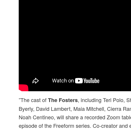
”The cast of
, including Teri Polo,
The Fosters
Byerly, David Lambert, Maia Mitchell, Cierra R
Noah Centineo, will share a recorded Zoom table 
episode of the Freeform series. Co-creator and 