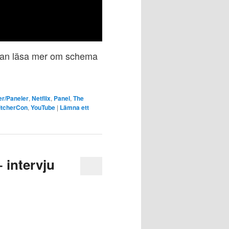
 kan läsa mer om schema
er/Paneler
,
Netflix
,
Panel
,
The
itcherCon
,
YouTube
|
Lämna ett
 intervju