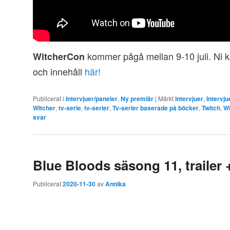
kommer pågå mellan 9-10 juli. Ni
WitcherCon
och innehåll
här!
Publicerat i
Intervjuer/paneler
,
Ny premiär
|
Märkt
intervjuer
,
Intervju
Witcher
,
tv-serie
,
tv-serier
,
Tv-serier baserade på böcker
,
Twitch
,
W
svar
Blue Bloods säsong 11, trailer +
Publicerat
2020-11-30
av
Annika