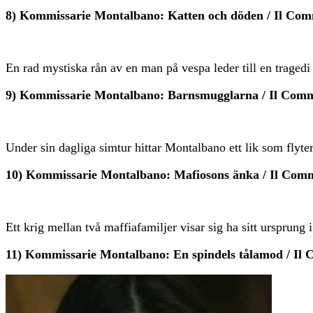
8) Kommissarie Montalbano: Katten och döden / Il Comm
En rad mystiska rån av en man på vespa leder till en tragedi
9) Kommissarie Montalbano: Barnsmugglarna / Il Commi
Under sin dagliga simtur hittar Montalbano ett lik som flyter
10) Kommissarie Montalbano: Mafiosons änka / Il Comm
Ett krig mellan två maffiafamiljer visar sig ha sitt ursprung
11) Kommissarie Montalbano: En spindels tålamod / Il 