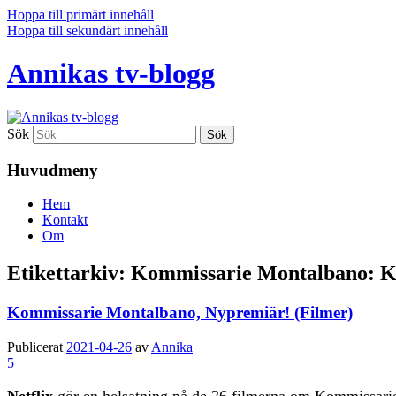
Hoppa till primärt innehåll
Hoppa till sekundärt innehåll
Annikas tv-blogg
Sök
Huvudmeny
Hem
Kontakt
Om
Etikettarkiv:
Kommissarie Montalbano: K
Kommissarie Montalbano, Nypremiär! (Filmer)
Publicerat
2021-04-26
av
Annika
5
Netflix
gör en helsatning på de 26 filmerna om Kommissari