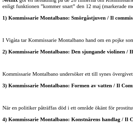
enligt funktionen ”kommer snart” den 12 maj (markerade me
1) Kommissarie Montalbano: Smörgåstjuven / Il commiss
I Vigàta tar Kommissarie Montalbano hand om en pojke som bli
2) Kommissarie Montalbano: Den sjungande violinen / I
Kommissarie Montalbano undersöker ett till synes övergivet 
3) Kommissarie Montalbano: Formen av vatten / Il Com
När en politiker påträffas död i ett område ökänt för prosti
4) Kommissarie Montalbano: Konstnärens handlag / Il C