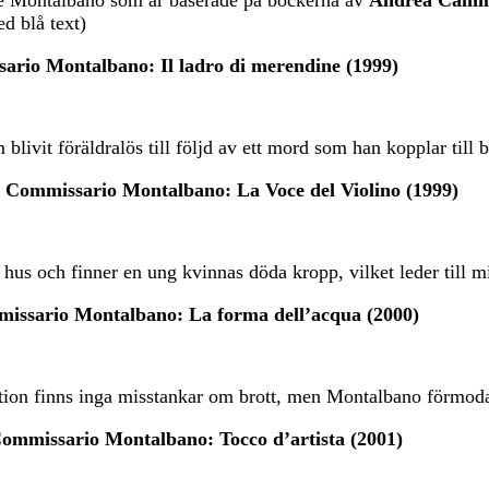
d blå text)
ario Montalbano: Il ladro di merendine (1999)
vit föräldralös till följd av ett mord som han kopplar till b
l Commissario Montalbano: La Voce del Violino (1999)
hus och finner en ung kvinnas döda kropp, vilket leder till m
missario Montalbano: La forma dell’acqua (2000)
tution finns inga misstankar om brott, men Montalbano förmoda
ommissario Montalbano: Tocco d’artista (2001)