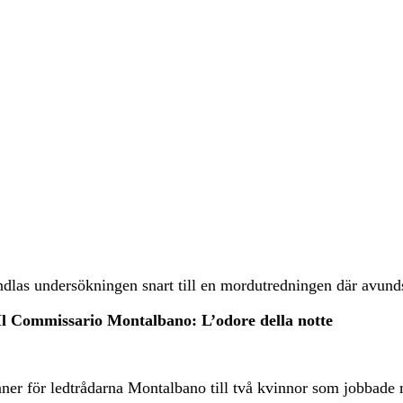
ndlas undersökningen snart till en mordutredningen där avun
l Commissario Montalbano: L’odore della notte
vinner för ledtrådarna Montalbano till två kvinnor som jobbad