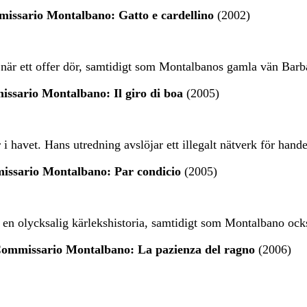
issario Montalbano: Gatto e cardellino
(2002)
 när ett offer dör, samtidigt som Montalbanos gamla vän Barba
ssario Montalbano: Il giro di boa
(2005)
 i havet. Hans utredning avslöjar ett illegalt nätverk för hand
issario Montalbano: Par condicio
(2005)
 i en olycksalig kärlekshistoria, samtidigt som Montalbano ocks
Commissario Montalbano: La pazienza del ragno
(2006)