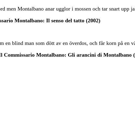
ord men Montalbano anar ugglor i mossen och tar snart upp ja
ario Montalbano: Il senso del tatto (2002)
 om en blind man som dött av en överdos, och får korn på en 
Il Commissario Montalbano: Gli arancini di Montalbano