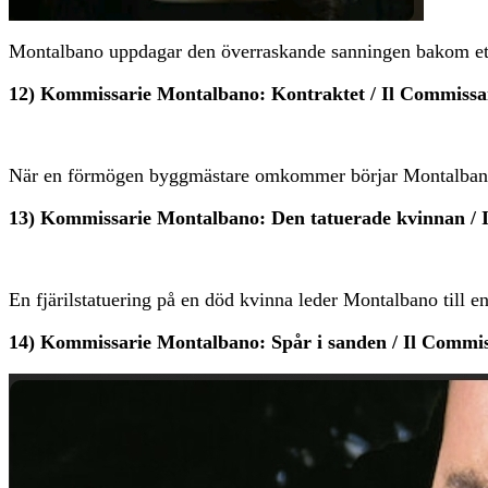
Montalbano uppdagar den överraskande sanningen bakom ett k
12) Kommissarie Montalbano: Kontraktet / Il Commissari
När en förmögen byggmästare omkommer börjar Montalbano if
13) Kommissarie Montalbano: Den tatuerade kvinnan / I
En fjärilstatuering på en död kvinna leder Montalbano till en
14) Kommissarie Montalbano: Spår i sanden / Il Commis