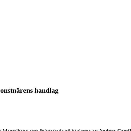
onstnärens handlag
e Montalbano som är baserade på böckerna av
Andrea Camil