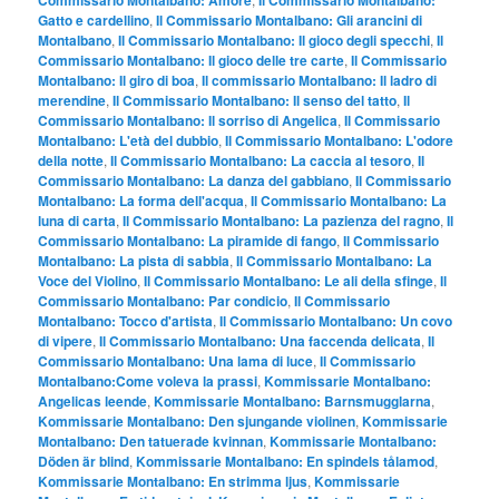
Gatto e cardellino
,
Il Commissario Montalbano: Gli arancini di
Montalbano
,
Il Commissario Montalbano: Il gioco degli specchi
,
Il
Commissario Montalbano: Il gioco delle tre carte
,
Il Commissario
Montalbano: Il giro di boa
,
Il commissario Montalbano: Il ladro di
merendine
,
Il Commissario Montalbano: Il senso del tatto
,
Il
Commissario Montalbano: Il sorriso di Angelica
,
Il Commissario
Montalbano: L'età del dubbio
,
Il Commissario Montalbano: L'odore
della notte
,
Il Commissario Montalbano: La caccia al tesoro
,
Il
Commissario Montalbano: La danza del gabbiano
,
Il Commissario
Montalbano: La forma dell'acqua
,
Il Commissario Montalbano: La
luna di carta
,
Il Commissario Montalbano: La pazienza del ragno
,
Il
Commissario Montalbano: La piramide di fango
,
Il Commissario
Montalbano: La pista di sabbia
,
Il Commissario Montalbano: La
Voce del Violino
,
Il Commissario Montalbano: Le ali della sfinge
,
Il
Commissario Montalbano: Par condicio
,
Il Commissario
Montalbano: Tocco d'artista
,
Il Commissario Montalbano: Un covo
di vipere
,
Il Commissario Montalbano: Una faccenda delicata
,
Il
Commissario Montalbano: Una lama di luce
,
Il Commissario
Montalbano:Come voleva la prassi
,
Kommissarie Montalbano:
Angelicas leende
,
Kommissarie Montalbano: Barnsmugglarna
,
Kommissarie Montalbano: Den sjungande violinen
,
Kommissarie
Montalbano: Den tatuerade kvinnan
,
Kommissarie Montalbano:
Döden är blind
,
Kommissarie Montalbano: En spindels tålamod
,
Kommissarie Montalbano: En strimma ljus
,
Kommissarie