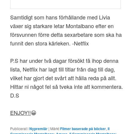
Samtidigt som hans förhållande med Livia
växer sig starkare letar Montalbano efter en
försvunnen förre detta sexarbetare som ska ha
funnit den stora kärleken. -Netflix
P.S har under två dagar försökt få ihop denna
lista, Netflix har lagt till titlar från dag till dag,
vilket har gjort det svårt att hålla reda på allt.
Hittar ni något fel så tveka inte att kommentera.
D.S
ENJOY!!
😀
Publicerat i
Nypremiär
|
Märkt
Filmer baserade på böcker
,
Il
Commissario Montalbano: Amore
,
Il Commissario Montalbano: