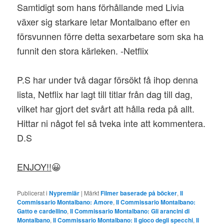
Samtidigt som hans förhållande med Livia
växer sig starkare letar Montalbano efter en
försvunnen förre detta sexarbetare som ska ha
funnit den stora kärleken. -Netflix
P.S har under två dagar försökt få ihop denna
lista, Netflix har lagt till titlar från dag till dag,
vilket har gjort det svårt att hålla reda på allt.
Hittar ni något fel så tveka inte att kommentera.
D.S
ENJOY!!
😀
Publicerat i
Nypremiär
|
Märkt
Filmer baserade på böcker
,
Il
Commissario Montalbano: Amore
,
Il Commissario Montalbano:
Gatto e cardellino
,
Il Commissario Montalbano: Gli arancini di
Montalbano
,
Il Commissario Montalbano: Il gioco degli specchi
,
Il