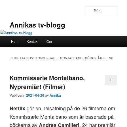
Hoppa
Hoppa
till
till
Sök
primärt
sekundärt
innehåll
innehåll
Annikas tv-blogg
Huvudmeny
Hem
Kontakt
Om
ETIKETTARKIV:
KOMMISSARIE MONTALBANO: DÖDEN ÄR BLIND
Kommissarie Montalbano,
5
Nypremiär! (Filmer)
Publicerat
2021-04-26
av
Annika
gör en helsatning på de 26 filmerna om
Netflix
Kommissarie Montalbano som är baserade på
böckerna av
. 24 har premiär
Andrea Camilleri