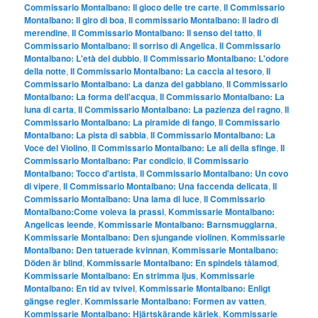
Commissario Montalbano: Il gioco delle tre carte
,
Il Commissario
Montalbano: Il giro di boa
,
Il commissario Montalbano: Il ladro di
merendine
,
Il Commissario Montalbano: Il senso del tatto
,
Il
Commissario Montalbano: Il sorriso di Angelica
,
Il Commissario
Montalbano: L'età del dubbio
,
Il Commissario Montalbano: L'odore
della notte
,
Il Commissario Montalbano: La caccia al tesoro
,
Il
Commissario Montalbano: La danza del gabbiano
,
Il Commissario
Montalbano: La forma dell'acqua
,
Il Commissario Montalbano: La
luna di carta
,
Il Commissario Montalbano: La pazienza del ragno
,
Il
Commissario Montalbano: La piramide di fango
,
Il Commissario
Montalbano: La pista di sabbia
,
Il Commissario Montalbano: La
Voce del Violino
,
Il Commissario Montalbano: Le ali della sfinge
,
Il
Commissario Montalbano: Par condicio
,
Il Commissario
Montalbano: Tocco d'artista
,
Il Commissario Montalbano: Un covo
di vipere
,
Il Commissario Montalbano: Una faccenda delicata
,
Il
Commissario Montalbano: Una lama di luce
,
Il Commissario
Montalbano:Come voleva la prassi
,
Kommissarie Montalbano:
Angelicas leende
,
Kommissarie Montalbano: Barnsmugglarna
,
Kommissarie Montalbano: Den sjungande violinen
,
Kommissarie
Montalbano: Den tatuerade kvinnan
,
Kommissarie Montalbano:
Döden är blind
,
Kommissarie Montalbano: En spindels tålamod
,
Kommissarie Montalbano: En strimma ljus
,
Kommissarie
Montalbano: En tid av tvivel
,
Kommissarie Montalbano: Enligt
gängse regler
,
Kommissarie Montalbano: Formen av vatten
,
Kommissarie Montalbano: Hjärtskärande kärlek
,
Kommissarie