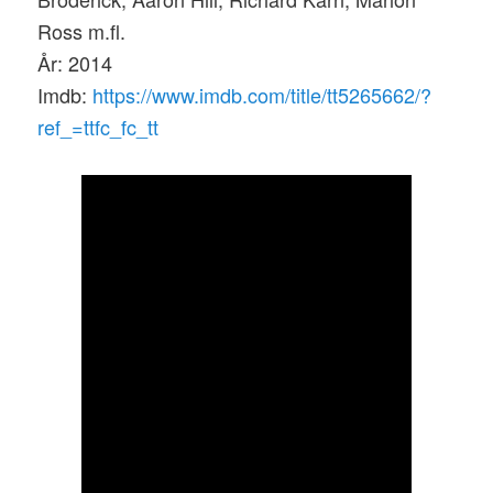
Ross m.fl.
År: 2014
Imdb:
https://www.imdb.com/title/tt5265662/?
ref_=ttfc_fc_tt