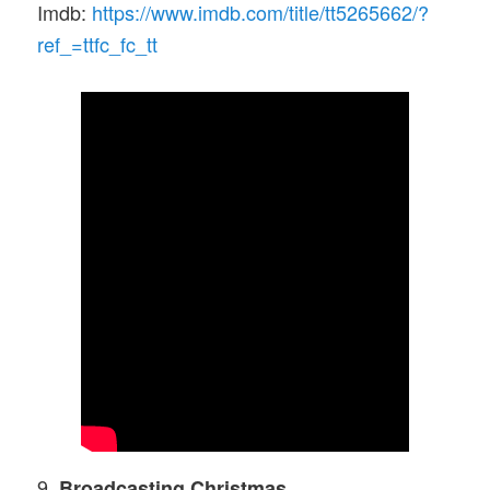
Imdb:
https://www.imdb.com/title/tt5265662/?
ref_=ttfc_fc_tt
9.
Broadcasting Christmas