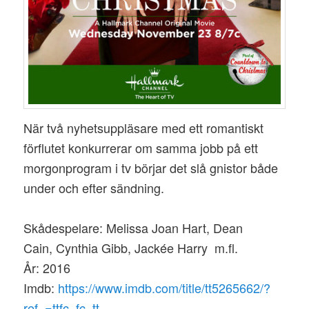
När två nyhetsuppläsare med ett romantiskt
förflutet konkurrerar om samma jobb på ett
morgonprogram i tv börjar det slå gnistor både
under och efter sändning.
Skådespelare: Melissa Joan Hart, Dean
Cain, Cynthia Gibb, Jackée Harry m.fl.
År: 2016
Imdb:
https://www.imdb.com/title/tt5265662/?
ref_=ttfc_fc_tt