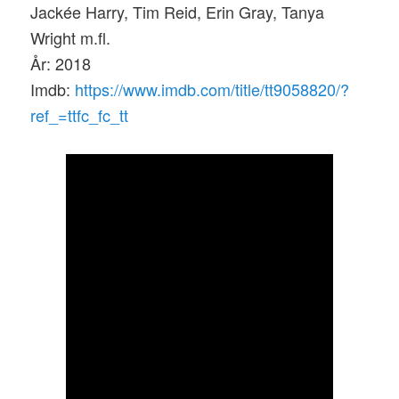
Jackée Harry, Tim Reid, Erin Gray, Tanya
Wright m.fl.
År: 2018
Imdb:
https://www.imdb.com/title/tt9058820/?
ref_=ttfc_fc_tt