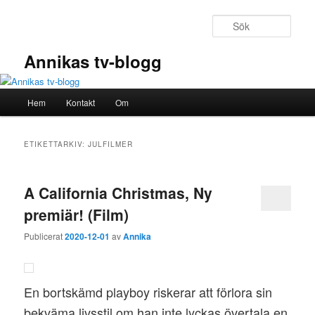
Hoppa
Hoppa
till
till
Sök
primärt
sekundärt
innehåll
innehåll
Annikas tv-blogg
Huvudmeny
Hem
Kontakt
Om
ETIKETTARKIV:
JULFILMER
A California Christmas, Ny
premiär! (Film)
Publicerat
2020-12-01
av
Annika
En bortskämd playboy riskerar att förlora sin
bekväma livsstil om han inte lyckas övertala en