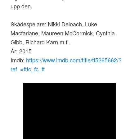
upp den.
Skådespelare: Nikki Deloach, Luke
Macfarlane, Maureen McCormick, Cynthia
Gibb, Richard Karn m.fl.
År: 2015
Imdb:
https://www.imdb.com/title/tt5265662/?
ref_=ttfc_fc_tt