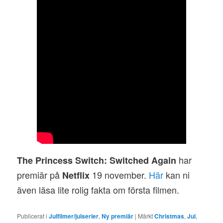
har
The Princess Switch: Switched Again
premiär på
19 november.
Här
kan ni
Netflix
även läsa lite rolig fakta om första filmen.
Publicerat i
Julfilmer/julserier
,
Ny premiär
|
Märkt
Christmas
,
Jul
,