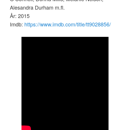
Alesandra Durham m.fl.
År: 2015
Imdb:
https://www.imdb.com/title/tt9028856/