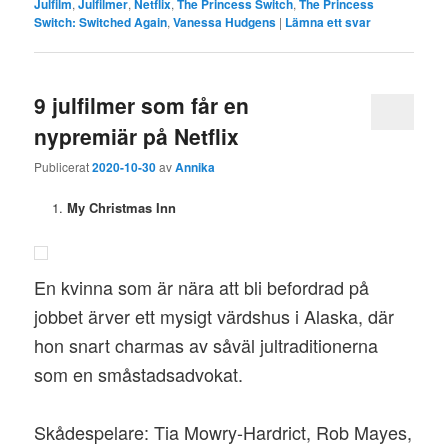
Julfilm
,
Julfilmer
,
Netflix
,
The Princess Switch
,
The Princess
Switch: Switched Again
,
Vanessa Hudgens
|
Lämna ett svar
9 julfilmer som får en
nypremiär på Netflix
Publicerat
2020-10-30
av
Annika
My Christmas Inn
En kvinna som är nära att bli befordrad på
jobbet ärver ett mysigt värdshus i Alaska, där
hon snart charmas av såväl jultraditionerna
som en småstadsadvokat.
Skådespelare: Tia Mowry-Hardrict, Rob Mayes,