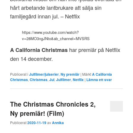
hårt arbetande lantbrukare att sälja sin
familjegård innan jul. – Netflix
https://www.youtube.com/watch?
v=28MO3ngJNto&ab_channel=MVSRS
har premiär på Netflix
A California Christmas
den 14 december.
Publicerat i
Julfilmer/julserier
,
Ny premiär
|
Märkt
A California
Christmas
,
Christmas
,
Jul
,
Julfilmer
,
Netflix
|
Lämna ett svar
The Christmas Chronicles 2,
Ny premiär! (Film)
Publicerat
2020-11-19
av
Annika