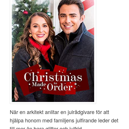
När en arkitekt anlitar en julrådgivare för att
hjälpa honom med familjens julfirande leder det
till mer än bara glitter och julfrid.