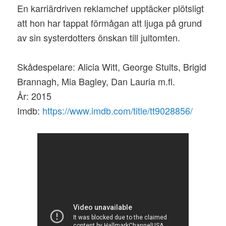
En karriärdriven reklamchef upptäcker plötsligt
att hon har tappat förmågan att ljuga på grund
av sin systerdotters önskan till jultomten.
Skådespelare: Alicia Witt, George Stults, Brigid
Brannagh, Mia Bagley, Dan Lauria m.fl.
År: 2015
Imdb:
https://www.imdb.com/title/tt9028856/