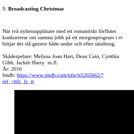
9.
Broadcasting Christmas
När två nyhetsuppläsare med ett romantiskt förflutet
konkurrerar om samma jobb på ett morgonprogram i tv
börjar det slå gnistor både under och efter sändning.
Skådespelare: Melissa Joan Hart, Dean Cain, Cynthia
Gibb, Jackée Harry m.fl.
År: 2016
Imdb:
https://www.imdb.com/title/tt5265662/?
ref_=ttfc_fc_tt