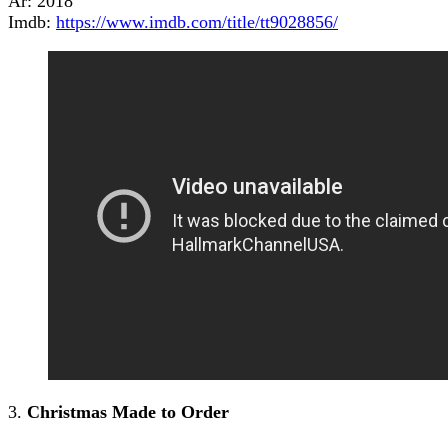
År: 2018
Imdb:
https://www.imdb.com/title/tt9028856/
3.
Christmas Made to Order