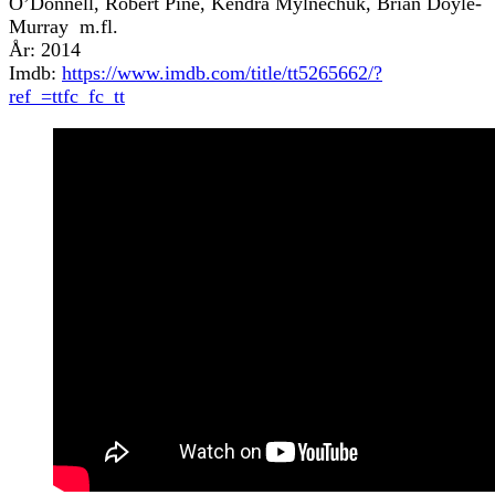
O’Donnell, Robert Pine, Kendra Mylnechuk, Brian Doyle-
Murray m.fl.
År: 2014
Imdb:
https://www.imdb.com/title/tt5265662/?
ref_=ttfc_fc_tt