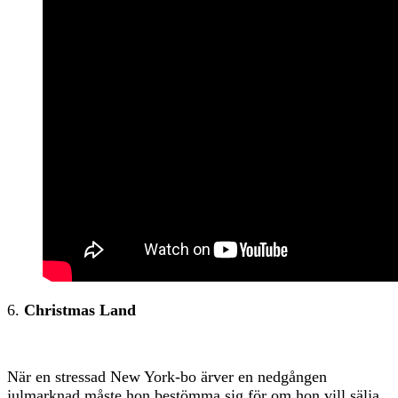
6.
Christmas Land
När en stressad New York-bo ärver en nedgången
julmarknad måste hon bestömma sig för om hon vill sälja