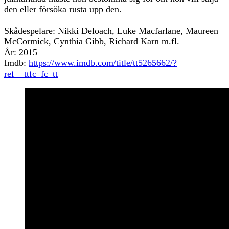
den eller försöka rusta upp den.
Skådespelare: Nikki Deloach, Luke Macfarlane, Maureen
McCormick, Cynthia Gibb, Richard Karn m.fl.
År: 2015
Imdb:
https://www.imdb.com/title/tt5265662/?
ref_=ttfc_fc_tt