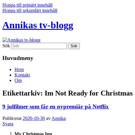
Hoppa till primärt innehåll
Hoppa till sekundärt innehåll
Annikas tv-blogg
Sök
Huvudmeny
Hem
Kontakt
Om
Etikettarkiv:
Im Not Ready for Christmas
9 julfilmer som får en nypremiär på Netflix
Publicerat
2020-10-30
av
Annika
Svara
My Christmas Inn