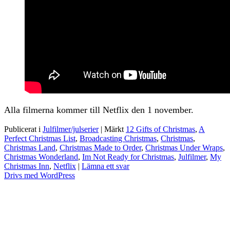
Alla filmerna kommer till Netflix den 1 november.
Publicerat i
Julfilmer/julserier
|
Märkt
12 Gifts of Christmas
,
A
Perfect Christmas List
,
Broadcasting Christmas
,
Christmas
,
Christmas Land
,
Christmas Made to Order
,
Christmas Under Wraps
,
Christmas Wonderland
,
Im Not Ready for Christmas
,
Julfilmer
,
My
Christmas Inn
,
Netflix
|
Lämna ett svar
Drivs med WordPress