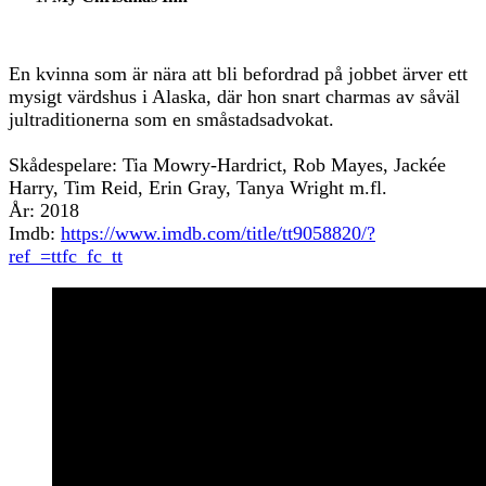
En kvinna som är nära att bli befordrad på jobbet ärver ett
mysigt värdshus i Alaska, där hon snart charmas av såväl
jultraditionerna som en småstadsadvokat.
Skådespelare: Tia Mowry-Hardrict, Rob Mayes, Jackée
Harry, Tim Reid, Erin Gray, Tanya Wright m.fl.
År: 2018
Imdb:
https://www.imdb.com/title/tt9058820/?
ref_=ttfc_fc_tt