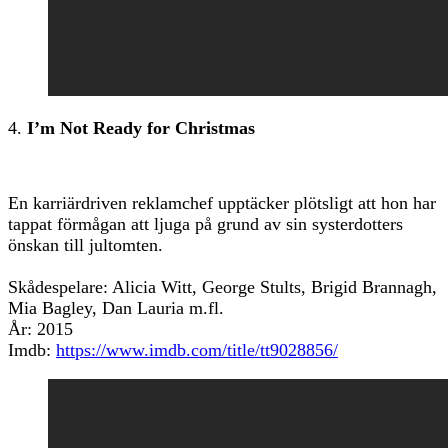
4.
I’m Not Ready for Christmas
En karriärdriven reklamchef upptäcker plötsligt att hon har
tappat förmågan att ljuga på grund av sin systerdotters
önskan till jultomten.
Skådespelare: Alicia Witt, George Stults, Brigid Brannagh,
Mia Bagley, Dan Lauria m.fl.
År: 2015
Imdb:
https://www.imdb.com/title/tt9028856/