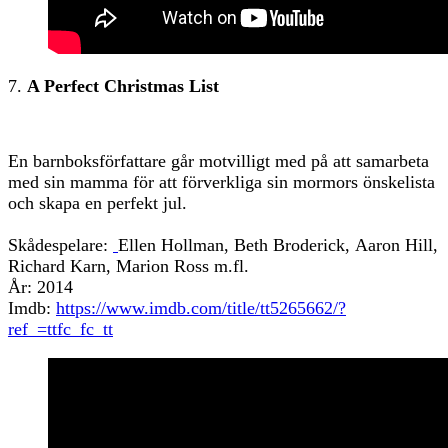
7.
A Perfect Christmas List
En barnboksförfattare går motvilligt med på att samarbeta
med sin mamma för att förverkliga sin mormors önskelista
och skapa en perfekt jul.
Skådespelare:
Ellen Hollman, Beth Broderick, Aaron Hill,
Richard Karn, Marion Ross m.fl.
År: 2014
Imdb:
https://www.imdb.com/title/tt5265662/?
ref_=ttfc_fc_tt