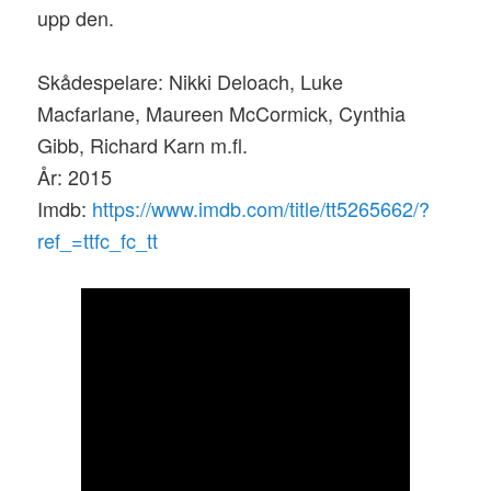
upp den.
Skådespelare: Nikki Deloach, Luke
Macfarlane, Maureen McCormick, Cynthia
Gibb, Richard Karn m.fl.
År: 2015
Imdb:
https://www.imdb.com/title/tt5265662/?
ref_=ttfc_fc_tt