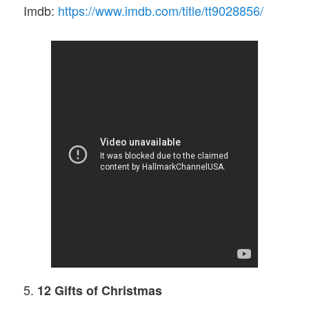
Imdb:
https://www.imdb.com/title/tt9028856/
5.
12 Gifts of Christmas