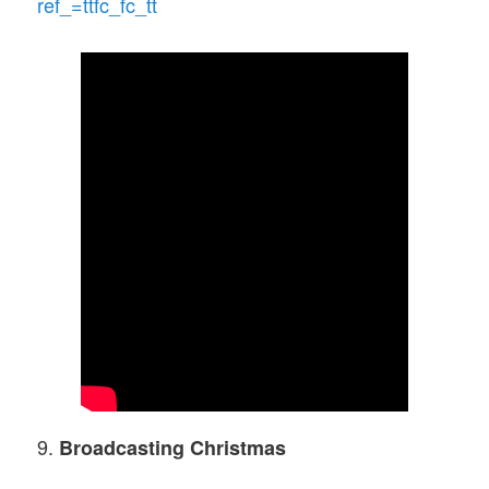
ref_=ttfc_fc_tt
9.
Broadcasting Christmas