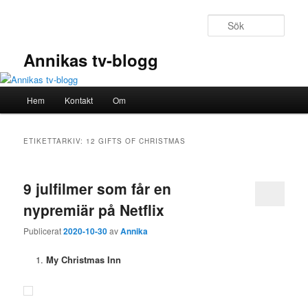
Hoppa
Hoppa
till
till
Sök
primärt
sekundärt
innehåll
innehåll
Annikas tv-blogg
Huvudmeny
Hem
Kontakt
Om
ETIKETTARKIV:
12 GIFTS OF CHRISTMAS
9 julfilmer som får en
nypremiär på Netflix
Publicerat
2020-10-30
av
Annika
My Christmas Inn