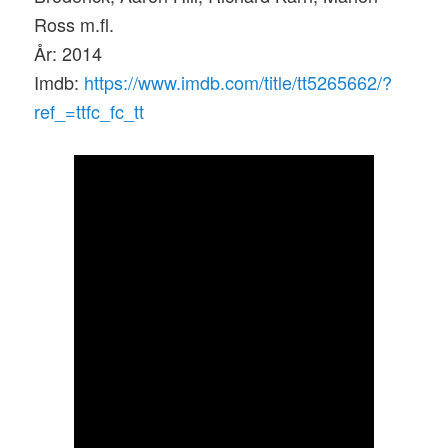
Ross m.fl.
År: 2014
Imdb:
https://www.imdb.com/title/tt5265662/?
ref_=ttfc_fc_tt