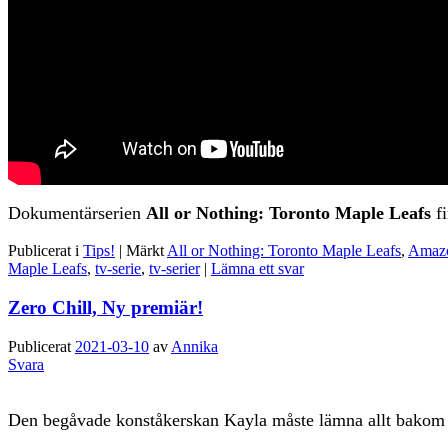
Dokumentärserien
All or Nothing: Toronto Maple Leafs
fi
Publicerat i
Tips!
|
Märkt
All or Nothing: Toronto Maple Leafs
,
Amazo
Maple Leafs
,
tv-serie
,
tv-serier
|
Lämna ett svar
Zero Chill, Ny premiär!
Publicerat
2021-03-10
av
Annika
Svara
Den begåvade konståkerskan Kayla måste lämna allt bakom sig