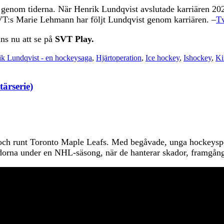
 genom tiderna. När Henrik Lundqvist avslutade karriären 202
:s Marie Lehmann har följt Lundqvist genom karriären. –
T
ns nu att se på
SVT Play.
ik Lundqvist - en hockeysaga
,
Hjärtoperation
,
Ice hockey
,
Ishockey
,
Ki
ärserie)
 i och runt Toronto Maple Leafs. Med begåvade, unga hockeysp
dorna under en NHL-säsong, när de hanterar skador, framgån