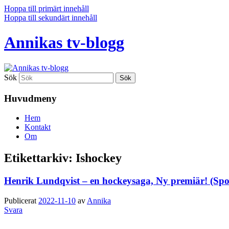
Hoppa till primärt innehåll
Hoppa till sekundärt innehåll
Annikas tv-blogg
Sök
Huvudmeny
Hem
Kontakt
Om
Etikettarkiv:
Ishockey
Henrik Lundqvist – en hockeysaga, Ny premiär! (Sp
Publicerat
2022-11-10
av
Annika
Svara