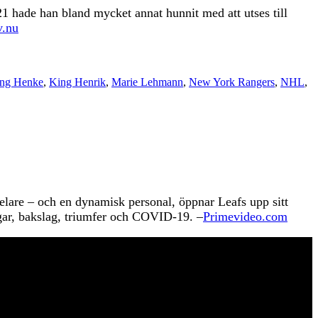
1 hade han bland mycket annat hunnit med att utses till
v.nu
ng Henke
,
King Henrik
,
Marie Lehmann
,
New York Rangers
,
NHL
,
elare – och en dynamisk personal, öppnar Leafs upp sitt
gar, bakslag, triumfer och COVID-19. –
Primevideo.com