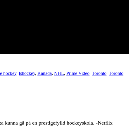
ce hockey
,
Ishockey
,
Kanada
,
NHL
,
Prime Video
,
Toronto
,
Toronto
ka kunna gå på en prestigefylld hockeyskola. -Netflix