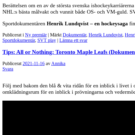
Berättelsen om en av de största svenska ishockeykarriärerna
NHL:s bästa målvakt och vunnit både OS- och VM-guld. SVT
Sportdokumentären
Henrik Lundqvist – en hockeysaga
fin
Publicerat i
Ny premiär
|
Märkt
Dokumentär
,
Henrik Lundqvist
,
Henr
Sportdokumentär
,
SVT play
|
Lämna ett svar
Tips: All or Nothing: Toronto Maple Leafs (Dokument
Publicerat
2021-11-16
av
Annika
Svara
Följ med bakom den blå & vita ridån för en inblick i livet
omklädningsrum för en inblick i prövningarna och vedermö