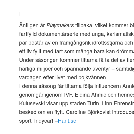
Äntligen är
tillbaka, vilket kommer b
Playmakers
fartfylld dokumentärserie med unga, karismatiska
par består av en framgångsrik idrottsstjärna och
ett liv fyllt med fart som många bara kan dröm
Under säsongen kommer tittarna få ta del av fler
härliga miljöer och spännande äventyr – samtid
vardagen efter livet med pojkvännen.
I denna säsong får tittarna följa influencern An
genomgår igenom IVF. Eldina Ahmic och henne
Kulusevski visar upp staden Turin. Linn Ehrenströ
besked om en flytt. Caroline Björkqvist introducer
sport: Indycar! –
Hant.se