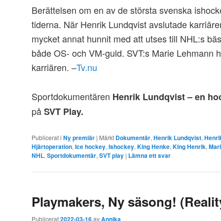
Berättelsen om en av de största svenska ishoc
tiderna. När Henrik Lundqvist avslutade karriä
mycket annat hunnit med att utses till NHL:s bä
både OS- och VM-guld. SVT:s Marie Lehmann ha
karriären. –
Tv.nu
Sportdokumentären
Henrik Lundqvist – en h
på
SVT Play.
Publicerat i
Ny premiär
|
Märkt
Dokumentär
,
Henrik Lundqvist
,
Henri
Hjärtoperation
,
Ice hockey
,
Ishockey
,
King Henke
,
King Henrik
,
Mar
NHL
,
Sportdokumentär
,
SVT play
|
Lämna ett svar
Playmakers, Ny säsong! (Realit
Publicerat
2022-03-16
av
Annika