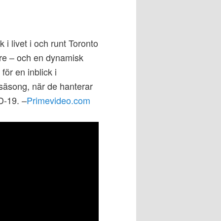
 i livet i och runt Toronto
re – och en dynamisk
ör en inblick i
äsong, när de hanterar
D-19. –
Primevideo.com