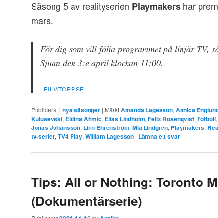
Säsong 5 av realityserien
har prem
Playmakers
mars.
För dig som vill följa programmet på linjär TV, s
Sjuan den 3:e april klockan 11:00.
–
FILMTOPP.SE
Publicerat i
nya säsonger
|
Märkt
Amanda Lagesson
,
Annica Englun
Kulusevski
,
Eldina Ahmic
,
Elias Lindholm
,
Felix Rosenqvist
,
Fotboll
Jonas Johansson
,
Linn Ehrenström
,
Mia Lindgren
,
Playmakers
,
Rea
tv-serier
,
TV4 Play
,
William Lagesson
|
Lämna ett svar
Tips: All or Nothing: Toronto 
(Dokumentärserie)
Publicerat
av