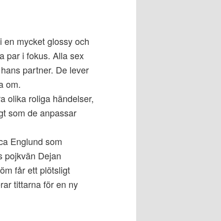
li en mycket glossy och
 par i fokus. Alla sex
 hans partner. De lever
ma om.
a olika roliga händelser,
igt som de anpassar
nica Englund som
s pojkvän Dejan
m får ett plötsligt
ar tittarna för en ny