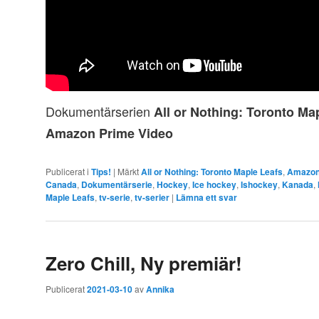
Dokumentärserien
All or Nothing: Toronto Ma
Amazon Prime Video
Publicerat i
Tips!
|
Märkt
All or Nothing: Toronto Maple Leafs
,
Amazon
Canada
,
Dokumentärserie
,
Hockey
,
Ice hockey
,
Ishockey
,
Kanada
,
Maple Leafs
,
tv-serie
,
tv-serier
|
Lämna ett svar
Zero Chill, Ny premiär!
Publicerat
2021-03-10
av
Annika