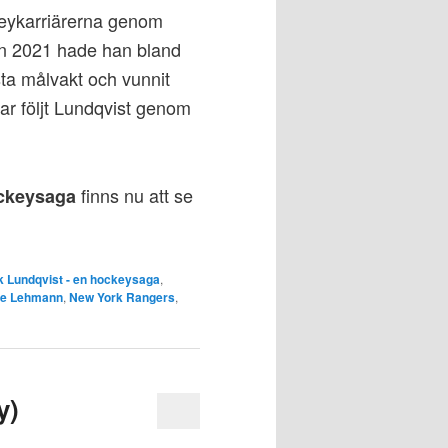
keykarriärerna genom
ren 2021 hade han bland
sta målvakt och vunnit
r följt Lundqvist genom
finns nu att se
ockeysaga
k Lundqvist - en hockeysaga
,
ie Lehmann
,
New York Rangers
,
y)