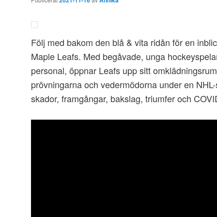
2021-11-16
Annika
Följ med bakom den blå & vita ridån för en inblick
Maple Leafs. Med begåvade, unga hockeyspela
personal, öppnar Leafs upp sitt omklädningsrum f
prövningarna och vedermödorna under en NHL-s
skador, framgångar, bakslag, triumfer och COVI