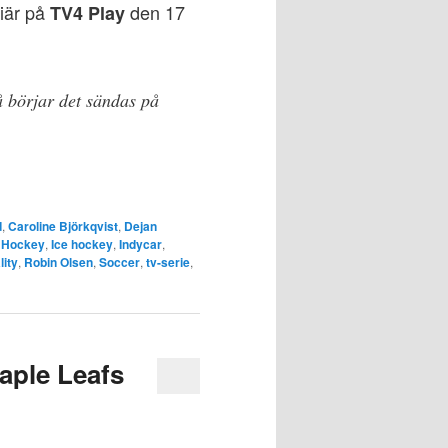
iär på
den 17
TV4 Play
å börjar det sändas på
d
,
Caroline Björkqvist
,
Dejan
,
Hockey
,
Ice hockey
,
Indycar
,
lity
,
Robin Olsen
,
Soccer
,
tv-serie
,
Maple Leafs