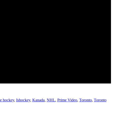
ce hockey
,
Ishockey
,
Kanada
,
NHL
,
Prime Video
,
Toronto
,
Toronto