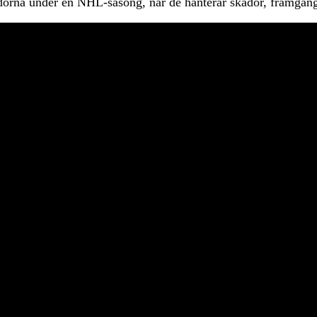
dorna under en NHL-säsong, när de hanterar skador, framgån