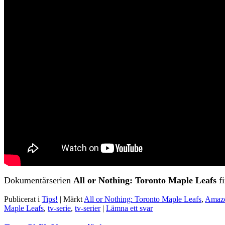
Dokumentärserien
All or Nothing: Toronto Maple Leafs
fi
Publicerat i
Tips!
|
Märkt
All or Nothing: Toronto Maple Leafs
,
Amazo
Maple Leafs
,
tv-serie
,
tv-serier
|
Lämna ett svar