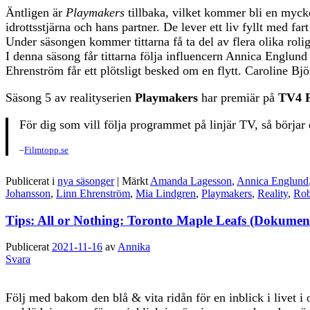
Äntligen är
Playmakers
tillbaka, vilket kommer bli en mycke
idrottsstjärna och hans partner. De lever ett liv fyllt med
Under säsongen kommer tittarna få ta del av flera olika rol
I denna säsong får tittarna följa influencern Annica Engl
Ehrenström får ett plötsligt besked om en flytt. Caroline Björ
Säsong 5 av realityserien
Playmakers
har premiär på
TV4 P
För dig som vill följa programmet på linjär TV, så börjar
–
Filmtopp.se
Publicerat i
nya säsonger
|
Märkt
Amanda Lagesson
,
Annica Englund
Johansson
,
Linn Ehrenström
,
Mia Lindgren
,
Playmakers
,
Reality
,
Rob
Tips: All or Nothing: Toronto Maple Leafs (Dokument
Publicerat
2021-11-16
av
Annika
Svara
Följ med bakom den blå & vita ridån för en inblick i livet