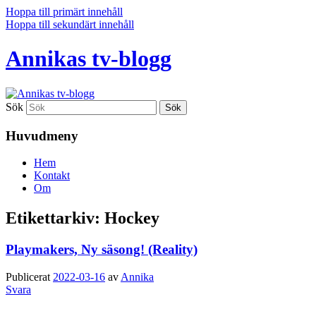
Hoppa till primärt innehåll
Hoppa till sekundärt innehåll
Annikas tv-blogg
Sök
Huvudmeny
Hem
Kontakt
Om
Etikettarkiv:
Hockey
Playmakers, Ny säsong! (Reality)
Publicerat
2022-03-16
av
Annika
Svara