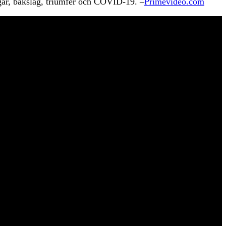
gar, bakslag, triumfer och COVID-19. –
Primevideo.com