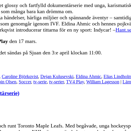
t glossy och fartfylld dokumentärserie med unga, karismatisk
 fart som många bara kan drömma om.
iga händelser, härliga miljöer och spännande äventyr – samtid
und som genomgår igenom IVF. Eldina Ahmic och hennes pojkvä
kqvist introducerar tittarna för en ny sport: Indycar! –
Hant.s
lay
den 17 mars.
 det sändas på Sjuan den 3:e april klockan 11:00.
,
Caroline Björkqvist
,
Dejan Kulusevski
,
Eldina Ahmic
,
Elias Lindhol
in Olsen
,
Soccer
,
tv-serie
,
tv-serier
,
TV4 Play
,
William Lagesson
|
Lämn
ärserie)
 i och runt Toronto Maple Leafs. Med begåvade, unga hockeysp