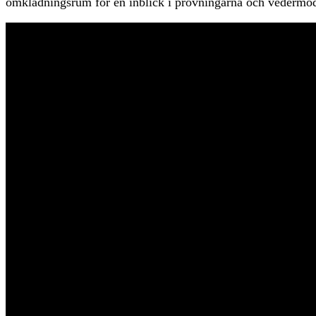
omklädningsrum för en inblick i prövningarna och vedermö