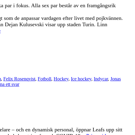
a par i fokus. Alla sex par består av en framgångsrik
igt som de anpassar vardagen efter livet med pojkvännen.
n Dejan Kulusevski visar upp staden Turin. Linn
e
m
,
Felix Rosenqvist
,
Fotboll
,
Hockey
,
Ice hockey
,
Indycar
,
Jonas
a ett svar
elare – och en dynamisk personal, öppnar Leafs upp sitt