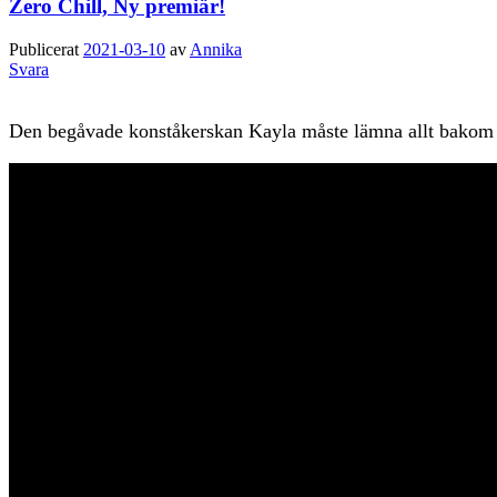
Zero Chill, Ny premiär!
Publicerat
2021-03-10
av
Annika
Svara
Den begåvade konståkerskan Kayla måste lämna allt bakom sig