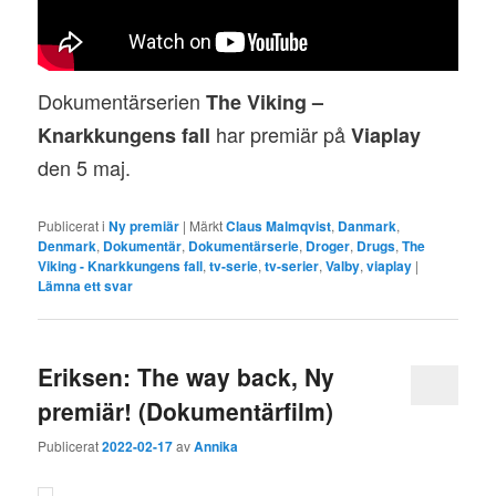
Dokumentärserien
The Viking –
har premiär på
Knarkkungens fall
Viaplay
den 5 maj.
Publicerat i
Ny premiär
|
Märkt
Claus Malmqvist
,
Danmark
,
Denmark
,
Dokumentär
,
Dokumentärserie
,
Droger
,
Drugs
,
The
Viking - Knarkkungens fall
,
tv-serie
,
tv-serier
,
Valby
,
viaplay
|
Lämna ett svar
Eriksen: The way back, Ny
premiär! (Dokumentärfilm)
Publicerat
2022-02-17
av
Annika