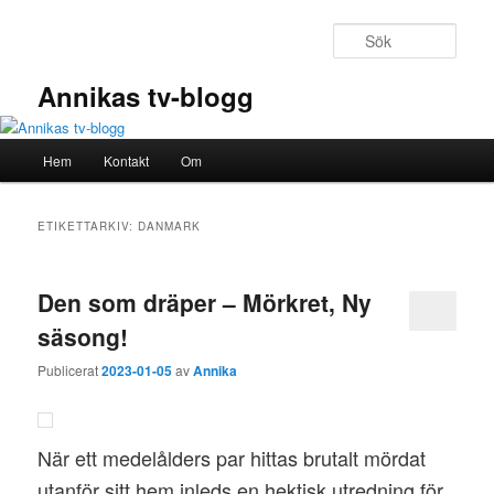
Hoppa
Hoppa
till
till
Sök
primärt
sekundärt
innehåll
innehåll
Annikas tv-blogg
Huvudmeny
Hem
Kontakt
Om
ETIKETTARKIV:
DANMARK
Den som dräper – Mörkret, Ny
säsong!
Publicerat
2023-01-05
av
Annika
När ett medelålders par hittas brutalt mördat
utanför sitt hem inleds en hektisk utredning för