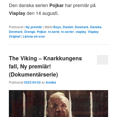
Den danska serien
har premiär på
Pojkar
den 14 augusti.
Viaplay
Publicerat i
Ny premiär
|
Märkt
Boys
,
Danish
,
Danmark
,
Danska
,
Denmark
,
Drenge
,
Pojkar
,
tv-serie
,
tv-serier
,
viaplay
,
Viaplay
Original
|
Lämna ett svar
The Viking – Knarkkungens
fall, Ny premiär!
(Dokumentärserie)
Publicerat
2022-05-02
av
Annika