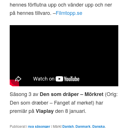
hennes förflutna upp och vänder upp och ner
på hennes tillvaro. –
Filmtopp.se
Säsong 3 av
(Orig:
Den som dräper – Mörkret
Den som dræber – Fanget af mørket) har
premiär på
den 8 januari.
Viaplay
Publicerat i
nya säsonger
|
Märkt
Danish
,
Danmark
,
Danska
,