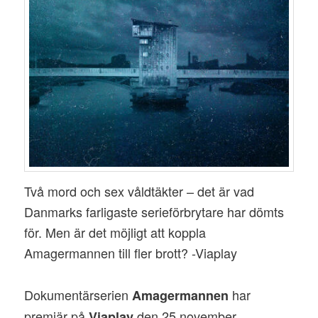
Två mord och sex våldtäkter – det är vad
Danmarks farligaste serieförbrytare har dömts
för. Men är det möjligt att koppla
Amagermannen till fler brott? -Viaplay
Dokumentärserien
har
Amagermannen
premiär på
den 25 november.
Viaplay