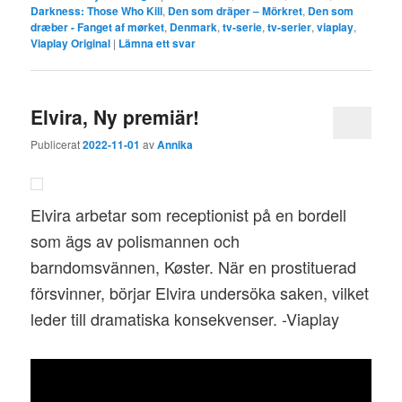
Darkness: Those Who Kill
,
Den som dräper – Mörkret
,
Den som
dræber - Fanget af mørket
,
Denmark
,
tv-serie
,
tv-serier
,
viaplay
,
Viaplay Original
|
Lämna ett svar
Elvira, Ny premiär!
Publicerat
2022-11-01
av
Annika
Elvira arbetar som receptionist på en bordell
som ägs av polismannen och
barndomsvännen, Køster. När en prostituerad
försvinner, börjar Elvira undersöka saken, vilket
leder till dramatiska konsekvenser. -Viaplay