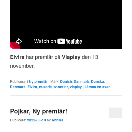
har premiär på
den 13
Elvira
Viaplay
november.
Publicerat i
Ny premiär
|
Märkt
Danish
,
Danmark
,
Danska
,
Denmark
,
Elvira
,
tv-serie
,
tv-serier
,
viaplay
|
Lämna ett svar
Pojkar, Ny premiär!
Publicerat
2022-08-10
av
Annika