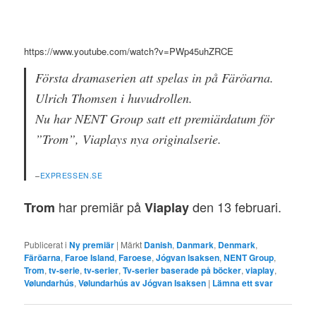
https://www.youtube.com/watch?v=PWp45uhZRCE
Första dramaserien att spelas in på Färöarna.
Ulrich Thomsen i huvudrollen.
Nu har NENT Group satt ett premiärdatum för
”Trom”, Viaplays nya originalserie.
–
EXPRESSEN.SE
har premiär på
den 13 februari.
Trom
Viaplay
Publicerat i
Ny premiär
|
Märkt
Danish
,
Danmark
,
Denmark
,
Färöarna
,
Faroe Island
,
Faroese
,
Jógvan Isaksen
,
NENT Group
,
Trom
,
tv-serie
,
tv-serier
,
Tv-serier baserade på böcker
,
viaplay
,
Vølundarhús
,
Vølundarhús av Jógvan Isaksen
|
Lämna ett svar